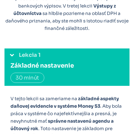
bankových výpisov. V tretej lekcii
Výstupy z
účtovníctva
sa hlbšie pozrieme na oblasť DPH a
daňového priznania, aby ste mohli s istotou riadiť svoje
finančné záležitosti.
Lekcia 1
Základné nastavenie
30 minút
V tejto lekcii sa zameriame na
základné aspekty
daňovej evidencie v systéme Money S3
. Aby bola
práca v systéme čo najefektívnejšia a presná, je
nevyhnutné mať
správne nastavenú agendu a
účtovný rok
. Toto nastavenie je základom pre