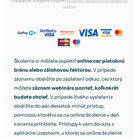
Odoslaním súhlasíte s našimi
zásadami spracovania osobných
údajov
Školenia si môžete zaplatiť
online cez platobnú
bránu alebo zálohovou faktúrou
. V prípade
záznamu obdržíte po zaplatení odkaz, cez ktorý
môžete
záznam webinára pozrieť, koľkokrát
budete chcieť
. V prípade živého vysielania
obdržíte do pár desiatok minút prístup,
pomocou ktorého sa na online školenie v deň
konania prihlásite. Prístupy k vám dorazia z
aplikácie Livestorm, v ktorej sa online školenie