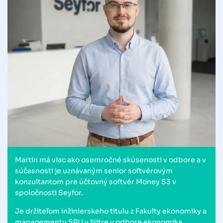
Martin má viac ako osemročné skúsenosti v odbore a v
súčasnosti je uznávaným senior softvérovým
konzultantom pre účtovný softvér Money S3 v
spoločnosti Seyfor.
Je držiteľom inžinierskeho titulu z Fakulty ekonomiky a
managementu SPU v Nitre v odbore ekonomika