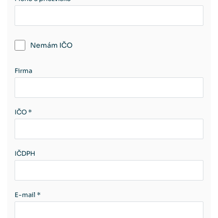
Nemám IČO
Firma
IČO *
IČDPH
E-mail *