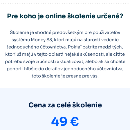
DPH, KV, Súhrnný výkaz, Oprava odp. dane
Pre koho je online školenie určené?
Výkaz účtovnej závierky
Priznanie k dani z príjmov
Školenie je vhodné predovšetkým pre používateľov
systému Money S3, ktorí majú na starosti vedenie
jednoduchého účtovníctva. Pokiaľ patríte medzi tých,
ktorí už majú v tejto oblasti nejaké skúsenosti, ale cítite
potrebu svoje zručnosti aktualizovať, alebo ak sa chcete
ponoriť hlbšie do detailov jednoduchého účtovníctva,
toto školenie je presne pre vás.
Cena za celé školenie
49 €