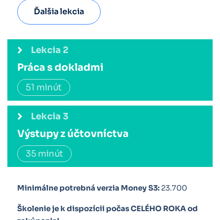
Ďalšia lekcia
Lekcia 2
Práca s dokladmi
51 minút
Lekcia 3
dokladmi v systéme
Výstupy z účtovníctva
Money S3
ako správne vytvárať
rôzne druhy dokladov
35 minút
vydanú aj prijatú faktúru
DPH
Minimálne potrebná verzia Money S3:
23.700
Školenie je k dispozícii počas CELÉHO ROKA od
kontrolného hlásenia
vzájomnému