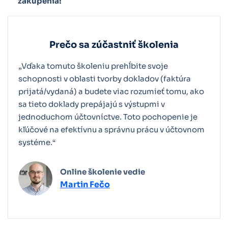
zakúpenia!
zápočtu
záväzkov a pohľadávok
Prečo sa zúčastniť školenia
prehľad príjmov a majetku
„Vďaka tomuto školeniu prehĺbite svoje
Všeobecný zoznam preberaných oblastí:
schopnosti v oblasti tvorby dokladov (faktúra
priznaním k dani z príjmu
prijatá/vydaná) a budete viac rozumieť tomu, ako
Tvorba VFA/PFA
sa tieto doklady prepájajú s výstupmi v
Úhrada dokladu
jednoduchom účtovníctve. Toto pochopenie je
Všeobecný zoznam preberaných oblastí:
kľúčové na efektívnu a správnu prácu v účtovnom
Vzájomný zápočet
systéme.“
Peňažný denník/bilancia
Platby platobnou kartou
Filtrovanie exportov peňažného denníka
RPDP/Reverse charge
Online školenie vedie
Martin Fečo
Stav záväzkov a pohľadávok
Výpis z účtu/Príkaz na úhradu
Prehľadové zostavy (OSS)
Ďalšia lekcia
Upomienky (vl. texty)