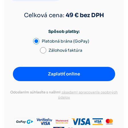
Celková cena:
49
€ bez DPH
Spôsob platby:
Platobná brána (GoPay)
Zálohová faktúra
Odoslaním súhlasíte s našimi
zásadami spracovania osobných
údajov