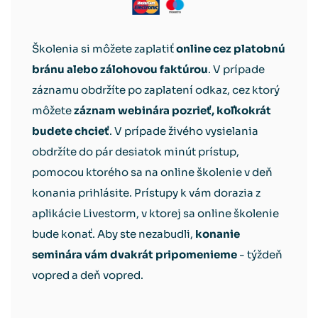
Školenia si môžete zaplatiť
online cez platobnú
bránu alebo zálohovou faktúrou
. V prípade
záznamu obdržíte po zaplatení odkaz, cez ktorý
môžete
záznam webinára pozrieť, koľkokrát
budete chcieť
. V prípade živého vysielania
obdržíte do pár desiatok minút prístup,
pomocou ktorého sa na online školenie v deň
konania prihlásite. Prístupy k vám dorazia z
aplikácie Livestorm, v ktorej sa online školenie
bude konať. Aby ste nezabudli,
konanie
seminára vám dvakrát pripomenieme
- týždeň
vopred a deň vopred.