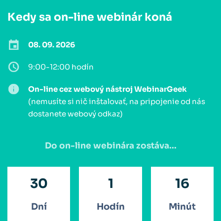
Kedy sa on-line webinár koná
08. 09. 2026
9:00-12:00 hodín
On-line cez webový nástroj WebinarGeek
(nemusíte si nič inštalovať, na pripojenie od nás
dostanete webový odkaz)
Do on-line webinára zostáva...
30
1
16
Dní
Hodín
Minút