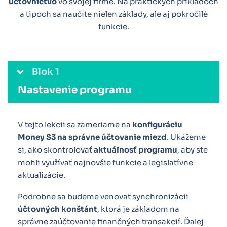
účtovníctvo
vo svojej firme. Na praktických príkladoch
a tipoch sa naučíte nielen základy, ale aj pokročilé
funkcie.
Blok 1
Nastavenie programu
V tejto lekcii sa zameriame na
konfiguráciu
Money S3 na správne účtovanie miezd
. Ukážeme
si, ako skontrolovať
aktuálnosť programu
, aby ste
mohli využívať najnovšie funkcie a legislatívne
aktualizácie.
Podrobne sa budeme venovať synchronizácii
účtovných konštánt
, ktorá je základom na
správne zaúčtovanie finančných transakcií. Ďalej