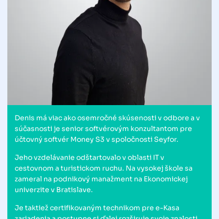
Denis má viac ako osemročné skúsenosti v odbore a v
súčasnosti je senior softvérovým konzultantom pre
účtovný softvér Money S3 v spoločnosti Seyfor.
Jeho vzdelávanie odštartovalo v oblasti IT v
cestovnom a turistickom ruchu. Na vysokej škole sa
zameral na podnikový manažment na Ekonomickej
univerzite v Bratislave.
Je taktiež certifikovaným technikom pre e-Kasa
zariadenia a postupne si ďalej rozširuje svoje znalosti