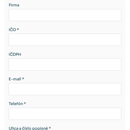
Firma
IČO *
IČDPH
E-mail *
Telefón *
Ulica a číslo popisné *