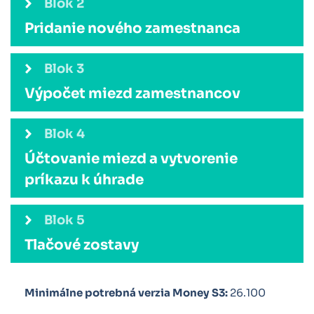
Blok 2
Pridanie nového zamestnanca
postupu
Blok 3
pridávania nových zamestnancov do modulu
Výpočet miezd zamestnancov
Mzdy v Money S3
výpočet miezd v
Blok 4
Money S3
Účtovanie miezd a vytvorenie
príkazu k úhrade
dôležitosť jednotlivých záložiek
Blok 5
správne
Tlačové zostavy
zaúčtovanie miezd
Všeobecný zoznam preberaných oblastí:
Minimálne potrebná verzia Money S3:
26.100
využívanie modulu Réžia v Money S3
Jednotlivé časti zamestnaneckej karty