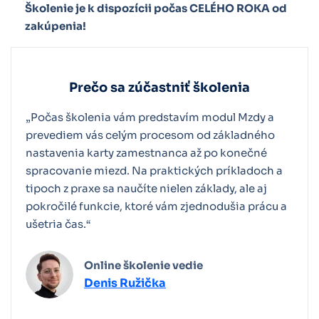
Školenie je k dispozícii počas CELÉHO ROKA od
Všeobecný zoznam preberaných oblastí:
zaúčtovania miezd
používateľské
Údaje o zamestnancovi
zakúpenia!
konfigurácie
Vytvorenie mzdy
Pracovné pomery
Pracovnoprávne vzťahy (hrubá mzda, sociálne a
Nezdaniteľné príjmy
Všeobecný zoznam preberaných oblastí:
zdravotné poistenie, nemocenské dávky)
Prečo sa zúčastniť školenia
Zrážky/exekúcie
Nastavenie zaúčtovania miezd a príkazov k
Daň z príjmu
„Počas školenia vám predstavím modul Mzdy a
elektronickom zasielaní výplatných pások
úhrade
prevediem vás celým procesom od základného
Ďalšia lekcia
Vyúčtovanie
nastavenia karty zamestnanca až po konečné
Praktická časť: Ako zaúčtovať mzdy +
spracovanie miezd. Na praktických príkladoch a
konfigurácia používateľov
Ďalšia lekcia
Všeobecný zoznam preberaných oblastí:
tipoch z praxe sa naučíte nielen základy, ale aj
pokročilé funkcie, ktoré vám zjednodušia prácu a
Ďalšia lekcia
Tlačové zostavy na karte Réžia, Zamestnanci a
ušetria čas.“
Mzdy
Praktická časť: Ako poslať výplatnú pásku
Online školenie vedie
Denis Ružička