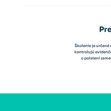
Pre
Školenie je určené
kontrolujú evidenčn
o poistení zam