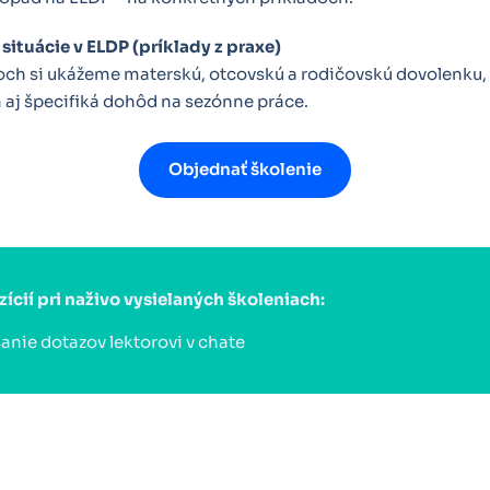
situácie v ELDP (príklady z praxe)
och si ukážeme materskú, otcovskú a rodičovskú dovolenku, 
aj špecifiká dohôd na sezónne práce.
Objednať školenie
zícií pri naživo vysielaných školeniach:
anie dotazov lektorovi v chate