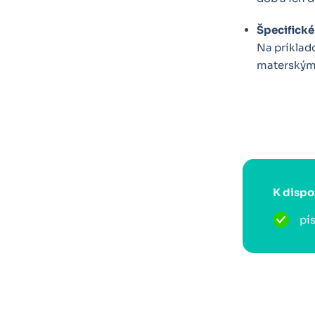
Špecifické 
Na príklad
materským 
K dispo
pís