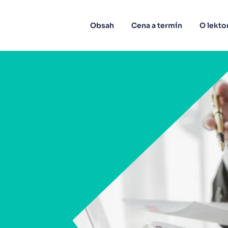
Obsah
Cena a termín
O lekto