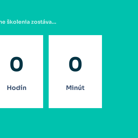
ne školenia zostáva...
0
0
Hodín
Minút