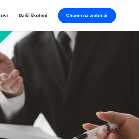
rovi
Další školení
Chcem na webinár