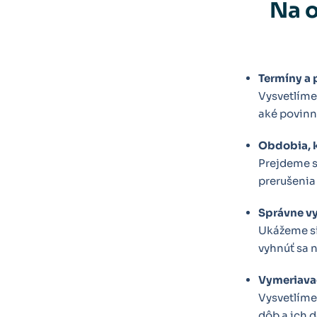
Na o
Termíny a 
Vysvetlíme 
aké povinn
Obdobia, k
Prejdeme si
prerušenia 
Správne vy
Ukážeme si,
vyhnúť sa 
Vymeriavac
Vysvetlíme
dôb a ich 