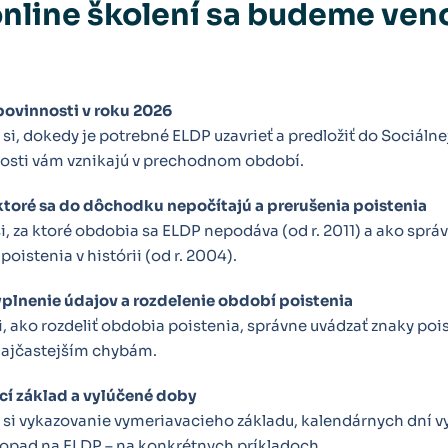
nline školení sa budeme ven
povinnosti v roku 2026
si, dokedy je potrebné ELDP uzavrieť a predložiť do Sociálne
osti vám vznikajú v prechodnom období.
toré sa do dôchodku nepočítajú a prerušenia poistenia
, za ktoré obdobia sa ELDP nepodáva (od r. 2011) a ako sprá
poistenia v histórii (od r. 2004).
plnenie údajov a rozdelenie období poistenia
 ako rozdeliť obdobia poistenia, správne uvádzať znaky pois
najčastejším chybám.
í základ a vylúčené doby
 si vykazovanie vymeriavacieho základu, kalendárnych dní 
dopad na ELDP – na konkrétnych príkladoch.