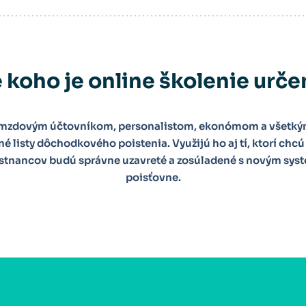
 koho je online školenie urč
 mzdovým účtovníkom, personalistom, ekonómom a všetkým,
é listy dôchodkového poistenia. Využijú ho aj tí, ktorí chcú 
estnancov budú správne uzavreté a zosúladené s novým sys
poisťovne.