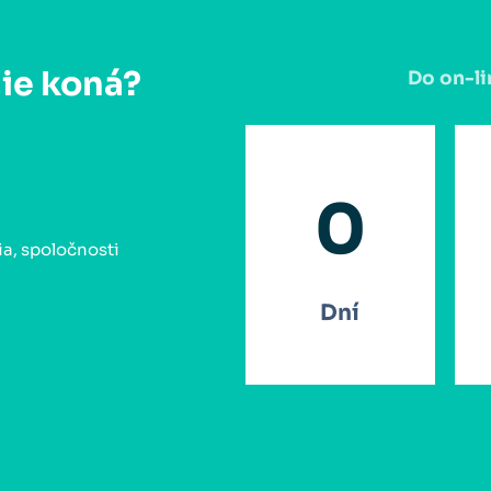
nie koná?
Do on-li
0
ia, spoločnosti
Dní