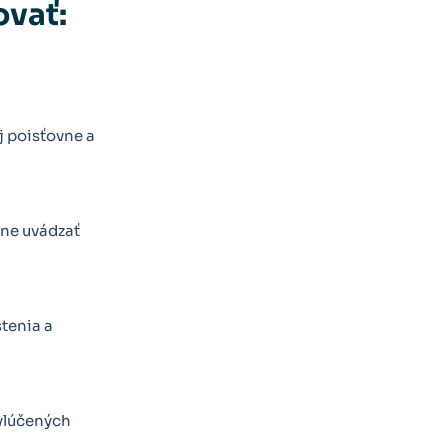
ovať:
j poisťovne a
vne uvádzať
tenia a
vylúčených