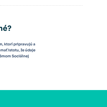
ené?
 ktorí pripravujú a
mať istotu, že údaje
témom Sociálnej