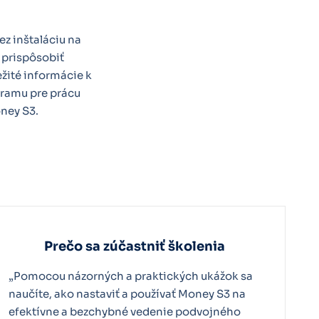
cez inštaláciu na
u prispôsobiť
žité informácie k
gramu pre prácu
ney S3.
Prečo sa zúčastniť školenia
„Pomocou názorných a praktických ukážok sa
naučíte, ako nastaviť a používať Money S3 na
efektívne a bezchybné vedenie podvojného