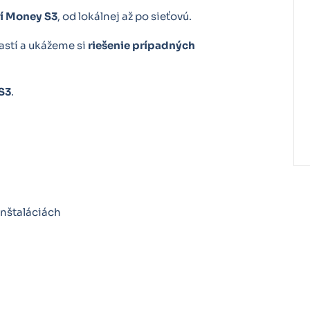
ií Money S3
, od lokálnej až po sieťovú.
astí a ukážeme si
riešenie prípadných
S3
.
inštaláciách