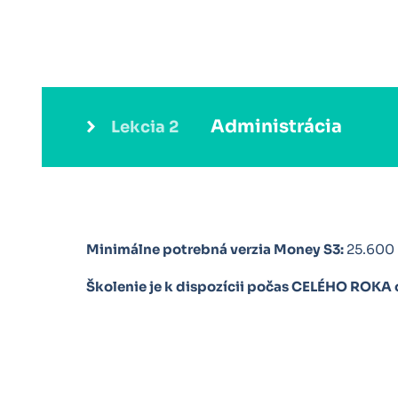
Administrácia
Lekcia 2
Money S3
nastavenie prístupových práv
Minimálne potrebná verzia Money S3:
25.600
Školenie je k dispozícii počas CELÉHO ROKA 
Práca s licenciu Money S3