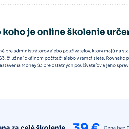
 koho je online školenie urč
né pre administrátorov alebo používateľov, ktorý majú na star
S3, či už na lokálnom počítači alebo v rámci siete. Rovnako 
astavenia Money S3 pre ostatných používateľov a jeho správ
39 €
na za celé školenie
Cena bez 