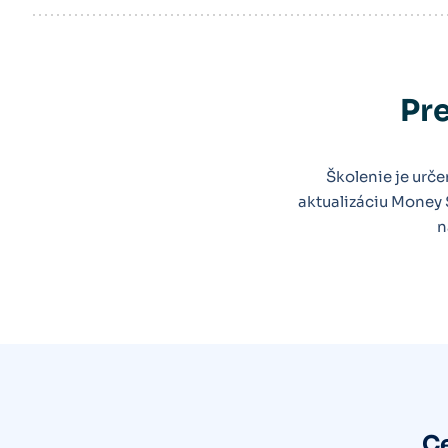
Nastavenie prístupových práv
Údržba systému a zálohovanie
Pre
S3 Automatic
Školenie je urče
aktualizáciu Money 
n
Ce