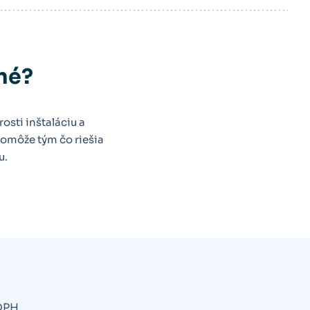
ené?
osti inštaláciu a
pomôže tým čo riešia
u.
DPH