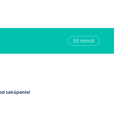
55 minút
licenciou
od zakúpenia!