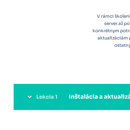
V rámci školen
server až po
konkrétnym potre
aktualizáciám 
ostatn
Inštalácia a aktualiz
Lekcia 1