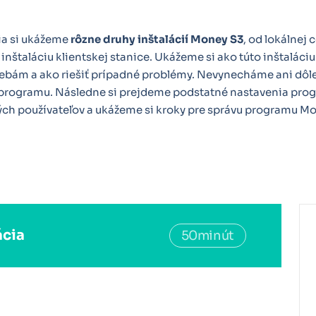
ia si ukážeme
rôzne druhy inštalácií Money S3
, od lokálnej 
 inštaláciu klientskej stanice. Ukážeme si ako túto inštaláci
bám a ako riešiť prípadné problémy. Nevynecháme ani dôle
programu. Následne si prejdeme podstatné nastavenia pro
ých používateľov a ukážeme si kroky pre správu programu Mo
ácia
50minút