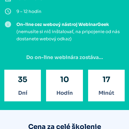
9 – 12 hodín
On-line cez webový nástroj WebinarGeek
(nemusíte si nič inštalovať, na pripojenie od nás
dostanete webový odkaz)
Do on-line webinára zostáva...
35
10
17
Dní
Hodín
Minút
Cena za celé školenie