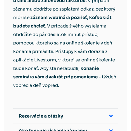
bránu alebo zálohovou faktúrou
. V prípade
záznamu obdržíte po zaplatení odkaz, cez ktorý
môžete
záznam webinára pozrieť, koľkokrát
budete chcieť
. V prípade živého vysielania
obdržíte do pár desiatok minút prístup,
pomocou ktorého sa na online školenie v deň
konania prihlásite. Prístupy k vám dorazia z
aplikácie Livestorm, v ktorej sa online školenie
bude konať. Aby ste nezabudli,
konanie
seminára vám dvakrát pripomenieme
- týždeň
vopred a deň vopred.
Rezervácie a otázky
Ako funguje získanie záznamu