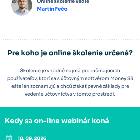
Online školenie vedie
Martin Fečo
Pre koho je online školenie určené?
Školenie je vhodné najmä pre začínajúcich
používateľov, ktorí sa s účtovným softvérom Money S3
ešte len zoznamujú a chcú získať pevné základy pre
vedenie účtovníctva v tomto prostredí.
Kedy sa on-line webinár koná
10. 09. 2026