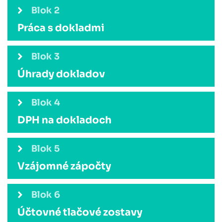
Blok 2
Práca s dokladmi
Blok 3
Úhrady dokladov
Blok 4
DPH na dokladoch
Ďalšia lekcia
Blok 5
Ďalšia lekcia
Vzájomné zápočty
Blok 6
Ďalšia lekcia
Účtovné tlačové zostavy