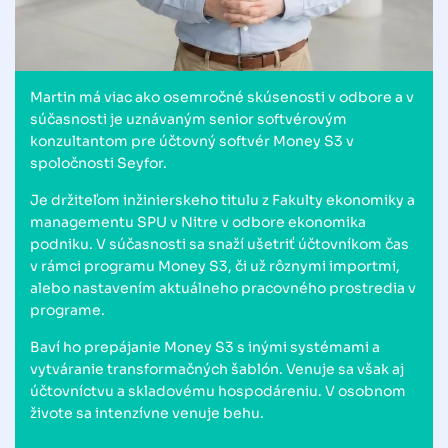
Martin má viac ako osemročné skúsenosti v odbore a v
súčasnosti je uznávaným senior softvérovým
konzultantom pre účtovný softvér Money S3 v
spoločnosti Seyfor.
Je držiteľom inžinierskeho titulu z Fakulty ekonomiky a
managementu SPU v Nitre v odbore ekonomika
podniku. V súčasnosti sa snaží ušetriť účtovníkom čas
v rámci programu Money S3, či už rôznymi importmi,
alebo nastavením aktuálneho pracovného prostredia v
programe.
Baví ho prepájanie Money S3 s inými systémami a
vytváranie transformačných šablón. Venuje sa však aj
účtovníctvu a skladovému hospodáreniu. V osobnom
živote sa intenzívne venuje behu.