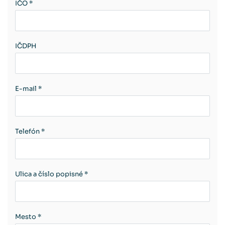
IČO *
IČDPH
E-mail *
Telefón *
Ulica a číslo popisné *
Mesto *