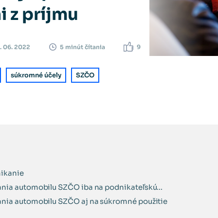
i z príjmu
. 06. 2022
9
5 minút čítania
súkromné účely
SZČO
nikanie
ania automobilu SZČO iba na podnikateľskú...
rania automobilu SZČO aj na súkromné použitie