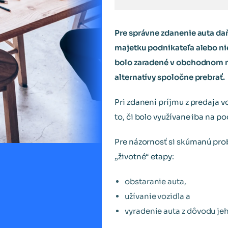
Pre správne zdanenie auta da
majetku podnikateľa alebo nie
bolo zaradené v obchodnom ma
alternatívy spoločne prebrať.
Pri zdanení príjmu z predaja v
to, či bolo využívane iba na p
Pre názornosť si skúmanú prob
„životné“ etapy:
obstaranie auta,
užívanie vozidla a
vyradenie auta z dôvodu je