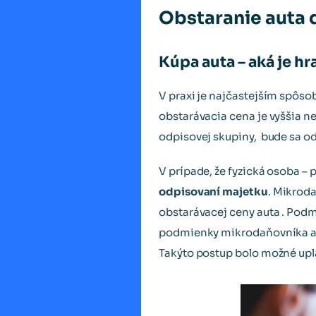
Obstaranie auta 
Kúpa auta – aká je h
V praxi je najčastejším spôs
obstarávacia cena je vyššia ne
odpisovej skupiny, bude sa od
V prípade, že fyzická osoba –
odpisovaní majetku
. Mikroda
obstarávacej ceny auta . Podm
podmienky mikrodaňovníka a z
Takýto postup bolo možné uplat