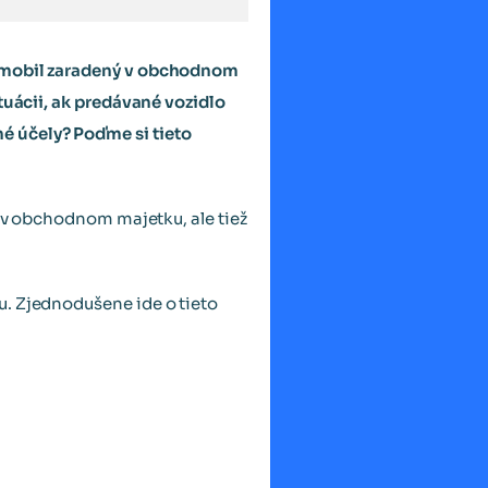
tomobil zaradený v obchodnom
tuácii, ak predávané vozidlo
é účely? Poďme si tieto
o v obchodnom majetku, ale tiež
u. Zjednodušene ide o tieto