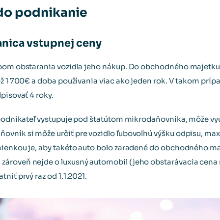
do podnikanie
ranica vstupnej ceny
obom obstarania vozidla jeho nákup. Do obchodného majetku 
ž 1 700€ a doba používania viac ako jeden rok. V takom prípa
pisovať 4 roky.
 podnikateľ vystupuje pod štatútom mikrodaňovníka, môže vy
ňovník si môže určiť pre vozidlo ľubovoľnú výšku odpisu, ma
ienkou je, aby takéto auto bolo zaradené do obchodného maj
ároveň nejde o luxusný automobil (jeho obstarávacia cena ni
niť prvý raz od 1.1.2021.