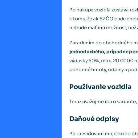
Po nákupe vozidla zostáva roz
k tomu, že ak SZČO bude chcie
nebude mať inú možnosť, než
Zaradením do obchodného ma
jednoduchého, prípadne pod
výdavky 60%, max. 20 000€ roč
pohonné hmoty, odpisy a pod
Používanie vozidla
Teraz uvažujme iba o variante, 
Daňové odpisy
Po zaevidovaní majetku do o