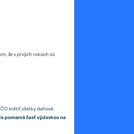
om, že v prvých rokoch sú
ZČO krátiť všetky daňové
 že pomerná časť výdavkov na