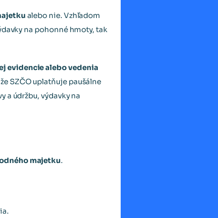
ajetku
alebo nie. Vzhľadom
výdavky na pohonné hmoty, tak
ej evidencie alebo vedenia
, že SZČO uplatňuje paušálne
y a údržbu, výdavky na
hodného majetku
.
ia.