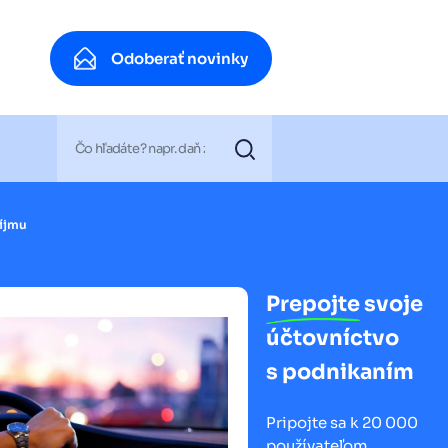
Odoberať novinky
Odoberať novinky
ríjmu
Prepojte
svoje
účtovníctvo
s podnikaním
Pripojte sa k 20 000
používateľom.