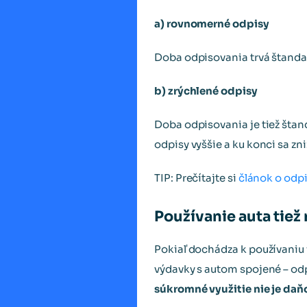
a) rovnomerné odpisy
Doba odpisovania trvá štandar
b) zrýchlené odpisy
Doba odpisovania je tiež štan
odpisy vyššie a ku konci sa zni
TIP: Prečítajte si
článok o odpi
Používanie auta tiež
Pokiaľ dochádza k používaniu 
výdavky s autom spojené – od
súkromné využitie nie je daň