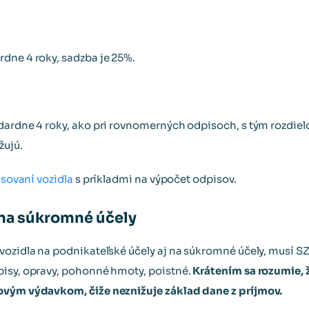
dne 4 roky, sadzba je 25%.
dardne 4 roky, ako pri rovnomerných odpisoch, s tým rozdiel
žujú.
sovaní vozidla
s príkladmi na výpočet odpisov.
 na súkromné účely
vozidla na podnikateľské účely aj na súkromné účely, musí S
pisy, opravy, pohonné hmoty, poistné.
Krátením sa rozumie,
ovým výdavkom, čiže neznižuje základ dane z príjmov.