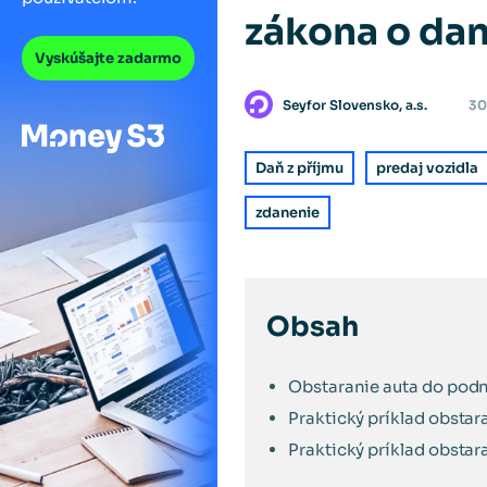
zákona o dan
Vyskúšajte zadarmo
Seyfor Slovensko, a.s.
30
Daň z příjmu
predaj vozidla
zdanenie
Obsah
Obstaranie auta do pod
Praktický príklad obstar
Praktický príklad obsta