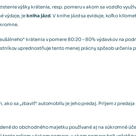
istenie výšky krátenia, resp. pomeru v akom sa vozidlo využ
é výdaje, je
kniha jázd
. V knihe jázd sa eviduje, koľko kilom
úkromne.
paušálneho“ krátenia v pomere 80:20 – 80% výdavkov na pod
nostníkov uprednostňuje tento menej prácny spôsob určenia
 ako sa „zbaviť“ automobilu je jeho predaj. Príjem z predaj
radené do obchodného majetku používané aj na súkromné účel
í tento príjem v takom pomere, v akom pomere boli uplatňo