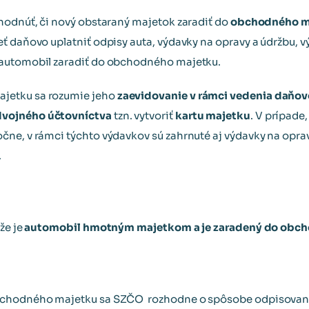
hodnúť, či nový obstaraný majetok zaradiť do
obchodného m
ť daňovo uplatniť odpisy auta, výdavky na opravy a údržbu, 
 automobil zaradiť do obchodného majetku.
jetku sa rozumie jeho
zaevidovanie v rámci vedenia daňov
vojného účtovníctva
tzn. vytvoriť
kartu majetku
. V prípade
ne, v rámci týchto výdavkov sú zahrnuté aj výdavky na oprav
.
že je
automobil hmotným majetkom a je zaradený do obc
bchodného majetku sa SZČO rozhodne o spôsobe odpisovan