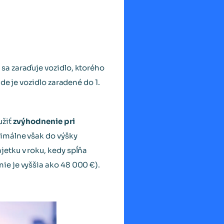
sa zaraďuje vozidlo, ktorého
de je vozidlo zaradené do 1.
užiť
zvýhodnenie pri
ximálne však do výšky
etku v roku, kedy spĺňa
e je vyššia ako 48 000 €).