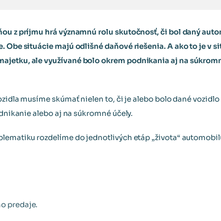
ňou z príjmu hrá významnú rolu skutočnosť, či bol daný au
. Obe situácie majú odlišné daňové riešenia. A ako to je v si
jetku, ale využívané bolo okrem podnikania aj na súkromn
ozidla musíme skúmať nielen to, či je alebo bolo dané vozidl
odnikanie alebo aj na súkromné účely.
lematiku rozdelíme do jednotlivých etáp „života“ automobil
ho predaje.