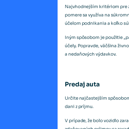
Najvhodnejším kritériom pre z
pomere sa využíva na súkromn
účelom podnikania a koľko s
Iným spôsobom je použitie „
účely. Popravde, väčšina živ
a nedaňových výdavkov.
Predaj auta
Určite najčastejším spôsobom,
dani z príjmu.
V prípade, že bolo vozidlo za
zdaňovaných príjmov sa zarad