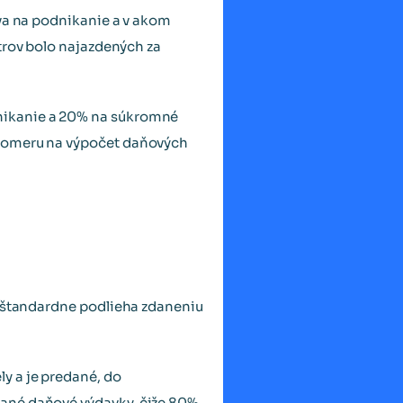
íva na podnikanie a v akom
etrov bolo najazdených za
nikanie a 20% na súkromné
 pomeru na výpočet daňových
a štandardne podlieha zdaneniu
y a je predané, do
vané daňové výdavky, čiže 80%