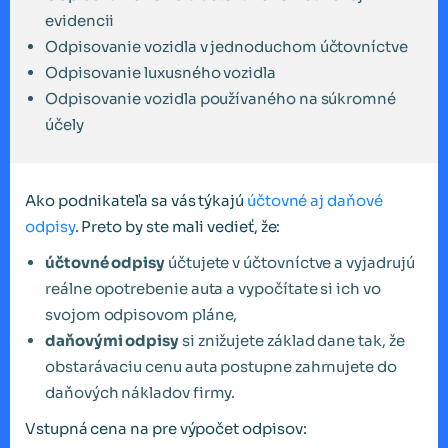
evidencii
Odpisovanie vozidla v jednoduchom účtovníctve
Odpisovanie luxusného vozidla
Odpisovanie vozidla používaného na súkromné
účely
Ako podnikateľa sa vás týkajú
účtovné aj daňové
odpisy
. Preto by ste mali vedieť, že:
účtovné odpisy
účtujete v účtovníctve a vyjadrujú
reálne opotrebenie auta a vypočítate si ich vo
svojom odpisovom pláne,
daňovými odpisy
si znižujete základ dane tak, že
obstarávaciu cenu auta postupne zahrnujete do
daňových nákladov firmy.
Vstupná cena na pre výpočet odpisov: