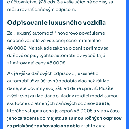
o účtovníctve, §28 ods. 3 a vaše účtovné odpisy sa
môžu rovnať daňovým odpisom.
Odpisovanie luxusného vozidla
Za „luxusný automobil“ hovorovo považujeme
osobné vozidlo vo vstupnej cene minimálne
48 000€. Na základe zákona o dani z príjmov sa
daňové odpisy týchto automobilov vypočítajú
z limitovanej ceny 48 000€.
Ak je výška daňových odpisov z „luxusného
automobilu“ za účtovné obdobia viac než základ
dane, ste povinný svoj základ dane upraviť. Musíte
zvýšiť svoj základ dane o kladný rozdiel medzi sumou
skutočne uplatnených daňových odpisov
z auta
,
ktorého vstupná cena je aspoň 48 000€ a viac v čase
jeho zaradenia do majetku a
sumou ročných odpisov
za príslušné zdaňovacie obdobie
z tohto auta