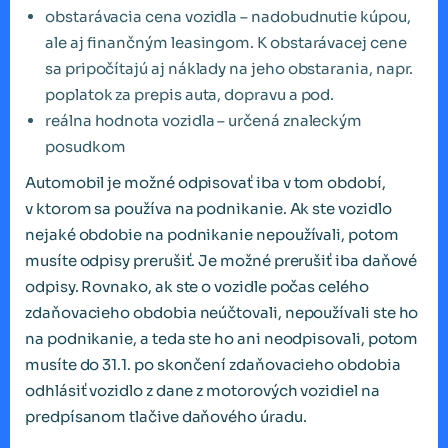
obstarávacia cena vozidla – nadobudnutie kúpou,
ale aj finančným leasingom. K obstarávacej cene
sa pripočítajú aj náklady na jeho obstarania, napr.
poplatok za prepis auta, dopravu a pod.
reálna hodnota vozidla – určená znaleckým
posudkom
Automobil je možné odpisovať iba v tom období,
v ktorom sa používa na podnikanie. Ak ste vozidlo
nejaké obdobie na podnikanie nepoužívali, potom
musíte odpisy prerušiť. Je možné prerušiť iba daňové
odpisy. Rovnako, ak ste o vozidle počas celého
zdaňovacieho obdobia neúčtovali, nepoužívali ste ho
na podnikanie, a teda ste ho ani neodpisovali, potom
musíte do 31.1. po skončení zdaňovacieho obdobia
odhlásiť vozidlo z dane z motorových vozidiel na
predpísanom tlačive daňového úradu.