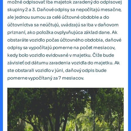
možné odpisovať iba majetok zaradený do odpisovej
skupiny 2 a 3. Daňové odpisy sa nepočítajú mesačne,
ale jednou sumou za celé účtovné obdobie a do
účtovníctva sa neúčtujú, uvádzajú sa iba v daňovom
priznaní, ako položka ovplyvňujúca základ dane. Ak
obstaráte vozidlo počas účtovného obdobia, daňové
odpisy sa vypočítajú pomerne na počet mesiacov,
kedy bolo vozidlo evidované v majetku. Čiže bude
závisieť od dátumu zaradenia vozidla do majetku. Ak
ste obstarali vozidlo v júni, daňový odpis bude
pomerne vypočítaný za 7 mesiacov.