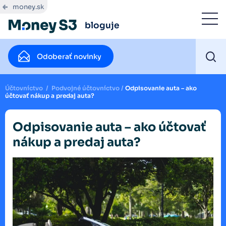
money.sk
bloguje
Odoberať novinky
Účtovníctvo
/
Podvojné účtovníctvo
/
Odpisovanie auta – ako
účtovať nákup a predaj auta?
Odpisovanie auta – ako účtovať
nákup a predaj auta?