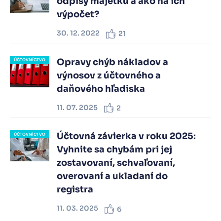
odpisy majetku a ako na ich
výpočet?
30. 12. 2022
21
Opravy chýb nákladov a
ÚČTOVNÍCTVO
výnosov z účtovného a
daňového hľadiska
11. 07. 2025
2
Účtovná závierka v roku 2025:
ÚČTOVNÍCTVO
Vyhnite sa chybám pri jej
zostavovaní, schvaľovaní,
overovaní a ukladaní do
registra
11. 03. 2025
6