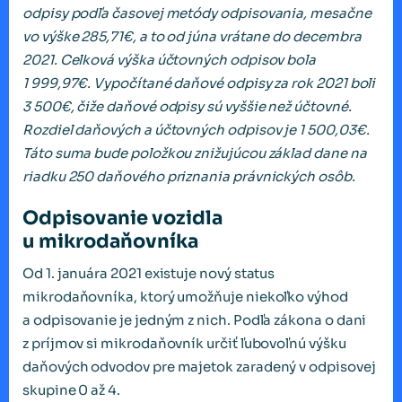
odpisy podľa časovej metódy odpisovania, mesačne
vo výške 285,71€, a to od júna vrátane do decembra
2021. Celková výška účtovných odpisov bola
1 999,97€. Vypočítané daňové odpisy za rok 2021 boli
3 500€, čiže daňové odpisy sú vyššie než účtovné.
Rozdiel daňových a účtovných odpisov je 1 500,03€.
Táto suma bude položkou znižujúcou základ dane na
riadku 250 daňového priznania právnických osôb.
Odpisovanie vozidla
u mikrodaňovníka
Od 1. januára 2021 existuje nový status
mikrodaňovníka, ktorý umožňuje niekoľko výhod
a odpisovanie je jedným z nich. Podľa zákona o dani
z príjmov si mikrodaňovník určiť ľubovoľnú výšku
daňových odvodov pre majetok zaradený v odpisovej
skupine 0 až 4.