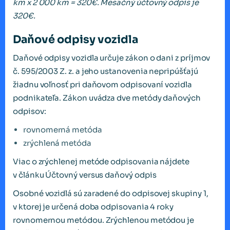
km x 2 000 km = 320€. Mesačný účtovný odpis je
320€.
Daňové odpisy vozidla
Daňové odpisy vozidla určuje zákon o dani z príjmov
č. 595/2003 Z. z. a jeho ustanovenia nepripúšťajú
žiadnu voľnosť pri daňovom odpisovaní vozidla
podnikateľa. Zákon uvádza dve metódy daňových
odpisov:
rovnomerná metóda
zrýchlená metóda
Viac o zrýchlenej metóde odpisovania nájdete
v článku Účtovný versus daňový odpis
Osobné vozidlá sú zaradené do odpisovej skupiny 1,
v ktorej je určená doba odpisovania 4 roky
rovnomernou metódou. Zrýchlenou metódou je