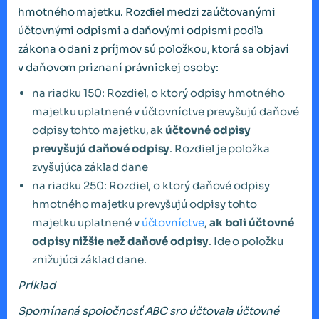
hmotného majetku. Rozdiel medzi zaúčtovanými
účtovnými odpismi a daňovými odpismi podľa
zákona o dani z príjmov sú položkou, ktorá sa objaví
v daňovom priznaní právnickej osoby:
na riadku 150: Rozdiel, o ktorý odpisy hmotného
majetku uplatnené v účtovníctve prevyšujú daňové
odpisy tohto majetku, ak
účtovné odpisy
prevyšujú daňové odpisy
. Rozdiel je položka
zvyšujúca základ dane
na riadku 250: Rozdiel, o ktorý daňové odpisy
hmotného majetku prevyšujú odpisy tohto
majetku uplatnené v
účtovníctve
,
ak boli účtovné
odpisy nižšie než daňové odpisy
. Ide o položku
znižujúci základ dane.
Príklad
Spomínaná spoločnosť ABC sro účtovala účtovné