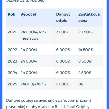
odpisy tohto vozidla.
Rok
Výpočet
Daňový
Zostatková
odpis
cena
2021
24 000/4/12*7
3 500€
20 500€
mesiacov
2022
24 000/4
6 000€
14 500€
2023
24 000/4
6 000€
8 500€
2024
24 000/4
6 000€
2 500€
2025
24000/4/12*5
2 500€
0€
Daňové odpisy sa uvádzajú v daňovom priznaní
právnickej osoby v tabuľke B – III. časti Odpisy