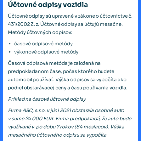
Účtovné odpisy vozidla
Účtovné odpisy sú upravené v zákone o účtovníctve č.
431/2002 Z. z. Účtovné odpisy sa účtujú mesačne.
Metódy účtovných odpisov:
časové odpisové metódy
výkonové odpisové metódy
Časová odpisová metóda je založená na
predpokladanom čase, počas ktorého budete
automobil používať. Výška odpisov sa vypočíta ako
podiel obstarávacej ceny a času používania vozidla.
Príklad na časové účtovné odpisy
Firma ABC, s.r.o. v júni 2021 obstarala osobné auto
v sume 24 000 EUR. Firma predpokladá, že auto bude
využívané v po dobu 7 rokov (84 mesiacov). Výška
mesačného účtovného odpisu sa vypočíta