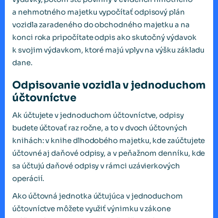
a nehmotného majetku vypočítať odpisový plán
vozidla zaradeného do obchodného majetku a na
konci roka pripočítate odpis ako skutočný výdavok
k svojim výdavkom, ktoré majú vplyv na výšku základu
dane.
Odpisovanie vozidla v jednoduchom
účtovníctve
Ak účtujete v jednoduchom účtovníctve, odpisy
budete účtovať raz ročne, a to v dvoch účtovných
knihách: v knihe dlhodobého majetku, kde zaúčtujete
účtovné aj daňové odpisy, a v peňažnom denníku, kde
sa účtujú daňové odpisy v rámci uzávierkových
operácií.
Ako účtovná jednotka účtujúca v jednoduchom
účtovníctve môžete využiť výnimku v zákone