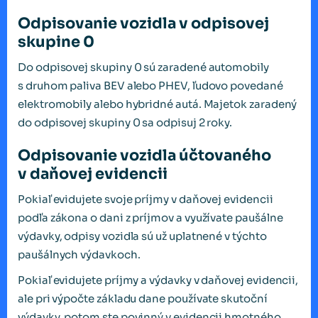
Odpisovanie vozidla v odpisovej
skupine 0
Do odpisovej skupiny 0 sú zaradené automobily
s druhom paliva BEV alebo PHEV, ľudovo povedané
elektromobily alebo hybridné autá. Majetok zaradený
do odpisovej skupiny 0 sa odpisuj 2 roky.
Odpisovanie vozidla účtovaného
v daňovej evidencii
Pokiaľ evidujete svoje príjmy v daňovej evidencii
podľa zákona o dani z príjmov a využívate paušálne
výdavky, odpisy vozidla sú už uplatnené v týchto
paušálnych výdavkoch.
Pokiaľ evidujete príjmy a výdavky v daňovej evidencii,
ale pri výpočte základu dane používate skutoční
výdavky, potom ste povinný v evidencii hmotného