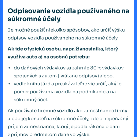
Odpisovanie vozidla používaného na
súkromné účely
Je možné použiť niekoľko spôsobov, ako určiť výšku
odpisov vozidla používaného na súkromné účely.
Ak ide o fyzickú osobu, napr. živnostníka, ktorý
využíva auto aj na osobnú potrebu:
do daňových výdavkov sa zahrnie 80 % výdavkov
spojených s autom ( vrátane odpisov) alebo,
vedie knihu jázd a preukázateľne vie určiť, aký je
pomer používania vozidla na podnikanie a na
súkromný účel.
Ak používate firemné vozidlo ako zamestnanec firmy
alebo jej konateľ na súkromné účely, ide o nepeňažný
príjem zamestnanca, ktorý je podľa zákona o dani
z príjmov predmetom dane vo výške: