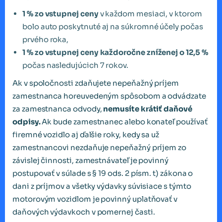
1 % zo vstupnej ceny
v každom mesiaci, v ktorom
bolo auto poskytnuté aj na súkromné účely počas
prvého roka,
1 % zo vstupnej ceny každoročne zníženej o 12,5 %
počas nasledujúcich 7 rokov.
Ak v spoločnosti zdaňujete nepeňažný príjem
zamestnanca horeuvedeným spôsobom a odvádzate
za zamestnanca odvody,
nemusíte krátiť daňové
odpisy.
Ak bude zamestnanec alebo konateľ používať
firemné vozidlo aj ďalšie roky, kedy sa už
zamestnancovi nezdaňuje nepeňažný príjem zo
závislej činnosti, zamestnávateľ je povinný
postupovať v súlade s § 19 ods. 2 písm. t) zákona o
dani z príjmov a všetky výdavky súvisiace s týmto
motorovým vozidlom je povinný uplatňovať v
daňových výdavkoch v pomernej časti.