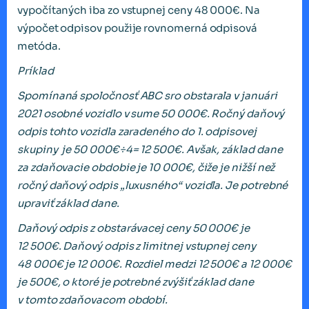
vypočítaných iba zo vstupnej ceny 48 000€. Na
výpočet odpisov použije rovnomerná odpisová
metóda.
Príklad
Spomínaná spoločnosť ABC sro obstarala v januári
2021 osobné vozidlo v sume 50 000€. Ročný daňový
odpis tohto vozidla zaradeného do 1. odpisovej
skupiny je 50 000€÷4= 12 500€. Avšak, základ dane
za zdaňovacie obdobie je 10 000€, čiže je nižší než
ročný daňový odpis „luxusného“ vozidla. Je potrebné
upraviť základ dane.
Daňový odpis z obstarávacej ceny 50 000€ je
12 500€. Daňový odpis z limitnej vstupnej ceny
48 000€ je 12 000€. Rozdiel medzi 12 500€
a 12 000€
je 500€, o ktoré je potrebné zvýšiť základ dane
v tomto zdaňovacom období.