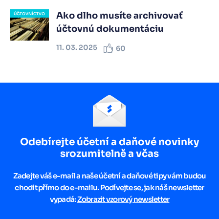
Ako dlho musíte archivovať
ÚČTOVNÍCTVO
účtovnú dokumentáciu
11. 03. 2025
60
Odebírejte účetní a daňové novinky
srozumitelně a včas
Zadejte váš e-mail a naše účetní a daňové tipy vám budou
chodit přímo do e-mailu. Podívejte se, jak náš newsletter
vypadá:
Zobrazit vzorový newsletter