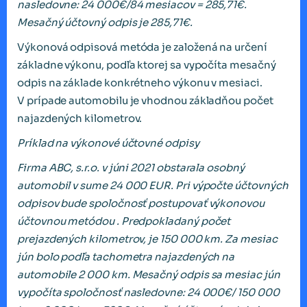
nasledovne: 24 000€/84 mesiacov = 285,71€.
Mesačný účtovný odpis je 285,71€.
Výkonová odpisová metóda je založená na určení
základne výkonu, podľa ktorej sa vypočíta mesačný
odpis na základe konkrétneho výkonu v mesiaci.
V prípade automobilu je vhodnou základňou počet
najazdených kilometrov.
Príklad na výkonové účtovné odpisy
Firma ABC, s.r.o. v júni 2021 obstarala osobný
automobil v sume 24 000 EUR. Pri výpočte účtovných
odpisov bude spoločnosť postupovať výkonovou
účtovnou metódou . Predpokladaný počet
prejazdených kilometrov, je 150 000 km. Za mesiac
jún bolo podľa tachometra najazdených na
automobile 2 000 km. Mesačný odpis sa mesiac jún
vypočíta spoločnosť nasledovne: 24 000€/ 150 000