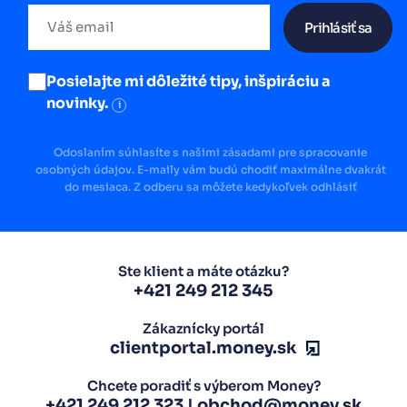
Prihlásiť sa
Posielajte mi dôležité tipy, inšpiráciu a
novinky.
i
Odoslaním súhlasíte s našimi zásadami pre spracovanie
osobných údajov. E-maily vám budú chodiť maximálne dvakrát
do mesiaca. Z odberu sa môžete kedykoľvek odhlásiť
Ste klient a máte otázku?
+421 249 212 345
Zákaznícky portál
clientportal.money.sk
Chcete poradiť s výberom Money?
+421 249 212 323
|
obchod@money.sk