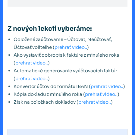
Z nových lekcií vyberáme:
Odložené zaúčtovanie – Účtovať, Neúčtovať,
Účtovať voliteľne (
prehrať video..
)
Ako vystaviť dobropis k faktúre z minulého roka
(
prehrať video..
)
Automatické generovanie vyúčtovacích faktúr
(
prehrať video..
)
Konvertor účtov do formátu IBAN (
prehrať video..
)
Kópia dokladu z minulého roka (
prehrať video..
)
Zisk na položkách dokladov (
prehrať video..
)