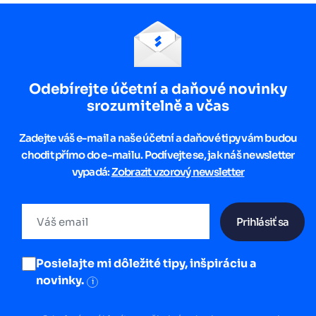
Odebírejte účetní a daňové novinky
srozumitelně a včas
Zadejte váš e-mail a naše účetní a daňové tipy vám budou
chodit přímo do e-mailu. Podívejte se, jak náš newsletter
vypadá:
Zobrazit vzorový newsletter
Prihlásiť sa
Posielajte mi dôležité tipy, inšpiráciu a
novinky.
i