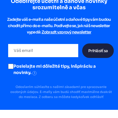
Odebírejte účetní a daňové novinky
srozumitelně a včas
Zadejte váš e-mail a naše účetní a daňové tipy vám budou
chodit přímo do e-mailu. Podívejte se, jak náš newsletter
vypadá:
Zobrazit vzorový newsletter
Prihlásiť sa
Posielajte mi dôležité tipy, inšpiráciu a
novinky.
i
Odoslaním súhlasíte s našimi zásadami pre spracovanie
osobných údajov. E-maily vám budú chodiť maximálne dvakrát
do mesiaca. Z odberu sa môžete kedykoľvek odhlásiť