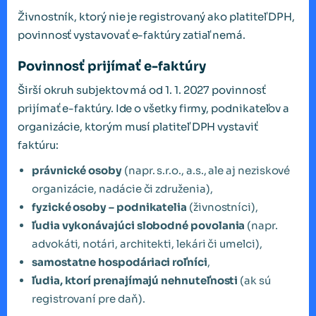
Živnostník, ktorý nie je registrovaný ako platiteľ DPH,
povinnosť vystavovať e-faktúry zatiaľ nemá.
Povinnosť prijímať e-faktúry
Širší okruh subjektov má od 1. 1. 2027 povinnosť
prijímať e-faktúry. Ide o všetky firmy, podnikateľov a
organizácie, ktorým musí platiteľ DPH vystaviť
faktúru:
právnické osoby
(napr. s.r.o., a.s., ale aj neziskové
organizácie, nadácie či združenia),
fyzické osoby – podnikatelia
(živnostníci),
ľudia vykonávajúci slobodné povolania
(napr.
advokáti, notári, architekti, lekári či umelci),
samostatne hospodáriaci roľníci
,
ľudia, ktorí prenajímajú nehnuteľnosti
(ak sú
registrovaní pre daň).