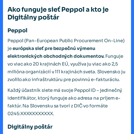
Ako funguje sieť Peppol a kto je
Digitálny poštár
Peppol
Peppol (Pan-European Public Procurement On-Line)
je
európska sieť pre bezpečnú výmenu
elektronických obchodných dokumentov.
Funguje
vo viac ako 20 krajinách EÚ, využíva ju viac ako 2,5
milióna organizácií v 111 krajinách sveta. Slovensko ju
zvolilo ako infraštruktúru pre povinnú e-fakturáciu.
Každý účastník siete má svoje Peppol ID – jedinečný
identifikátor, ktorý funguje ako adresa na príjem e-
faktúr. Na Slovensku sa tvorí z DIČ vo formáte
0245:XXXXXXXXXXX.
Digitálny poštár