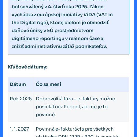
bol schválený v 4. štvrťroku 2025. Zákon
vychádza z európskej iniciatívy ViDA (VAT in
the Digital Age), ktorej cieľom je obmedziť
daňové úniky v EÚ prostredníctvom
digitálneho reportingu v reálnom čase a
znížiť administratívnu záťaž podnikateľov.
Kľúčové dátumy:
Dátum
Čo sa mení
Rok 2026
Dobrovoľná fáza – e-faktúry možno
posielať cez Peppol, ale nie je to
povinné.
1. 1. 2027
Povinná e-fakturácia pre všetkých
platiteľov DPH (B2B a B2G, tuzemské