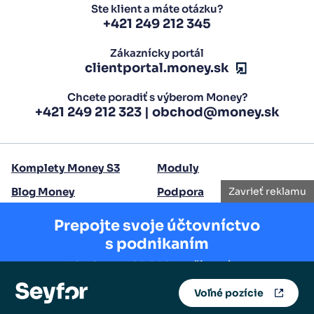
Ste klient a máte otázku?
+421 249 212 345
Zákaznícky portál
clientportal.money.sk
Chcete poradiť s výberom Money?
+421 249 212 323
|
obchod@money.sk
Komplety Money S3
Moduly
Blog Money
Podpora
Zavrieť reklamu
Kontakty
Prepojte svoje účtovníctvo
s podnikaním
Copyright 2026 Seyfor Slovensko, a.s.
Pripojte sa k 20 000 používateľom.
Voľné pozície
Vyskúšajte zadarmo