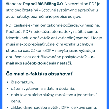
štandard
Peppol BIS Billing 3.0
. Na rozdiel od PDF je
strojovo čitateľný – účtovné systémy ho spracúvajú
automaticky, bez ručného prepisu údajov.
PDF zaslané e-mailom zákonné požiadavky nespĺňa.
Počítač z PDF nedokáže automaticky načítať sumu,
identifikáciu dodávateľa ani variabilný symbol. Údaje
musí niekto prepísať ručne, čím vznikajú chyby a
stráca sa čas. Zákon o DPH navyše jasne vyžaduje
doručenie cez certifikovaného poskytovateľa –
e-
mail ako spôsob doručenia nestačí.
Čo musí e-faktúra obsahovať
číslo faktúry,
dátum vystavenia a dátum dodania,
opis tovaru alebo služby, množstvo a jednotkovú
cenu,
základ dane, sadzbu a výšku DPH, celkovú sumu,