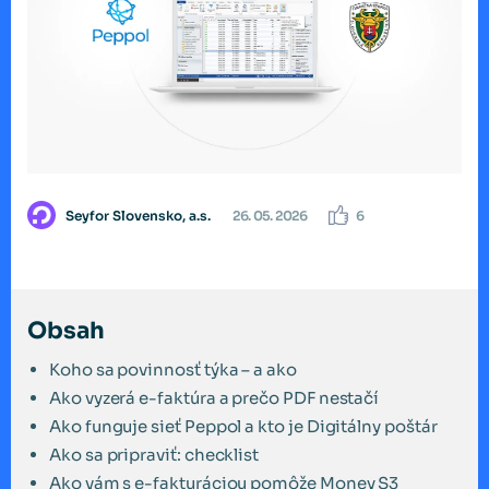
Seyfor Slovensko, a.s.
26. 05. 2026
6
Obsah
Koho sa povinnosť týka – a ako
Ako vyzerá e-faktúra a prečo PDF nestačí
Ako funguje sieť Peppol a kto je Digitálny poštár
Ako sa pripraviť: checklist
Ako vám s e-fakturáciou pomôže Money S3