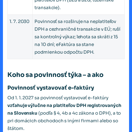
transakcie).
1. 7. 2030
Povinnosť sa rozširuje na neplatiteľov
DPH a cezhraničné transakcie v EÚ; ruší
sa kontrolný výkaz; lehota sa skráti z 15
na 10 dní; eFaktúra sa stane
podmienkou odpočtu DPH.
Koho sa povinnosť týka – a ako
Povinnosť vystavovať e-faktúry
Od 1. 1. 2027 sa povinnosť vystavovať e-faktúry
vzťahuje výlučne na platiteľov DPH registrovaných
na Slovensku
(podľa § 4, 4b a 4c zákona o DPH), a to
pri domácich obchodoch s inými firmami alebo so
štátom.