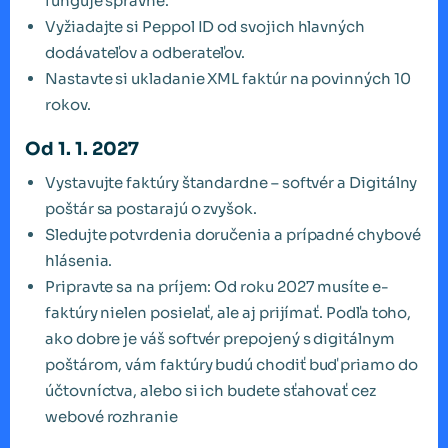
funguje správne.
Vyžiadajte si Peppol ID od svojich hlavných
dodávateľov a odberateľov.
Nastavte si ukladanie XML faktúr na povinných 10
rokov.
Od 1. 1. 2027
Vystavujte faktúry štandardne – softvér a Digitálny
poštár sa postarajú o zvyšok.
Sledujte potvrdenia doručenia a prípadné chybové
hlásenia.
Pripravte sa na príjem: Od roku 2027 musíte e-
faktúry nielen posielať, ale aj prijímať. Podľa toho,
ako dobre je váš softvér prepojený s digitálnym
poštárom, vám faktúry budú chodiť buď priamo do
účtovníctva, alebo si ich budete sťahovať cez
webové rozhranie