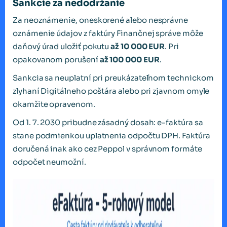
Sankcie za nedodržanie
Za neoznámenie, oneskorené alebo nesprávne
oznámenie údajov z faktúry Finančnej správe môže
daňový úrad uložiť pokutu
až 10 000 EUR
. Pri
opakovanom porušení
až 100 000 EUR
.
Sankcia sa neuplatní pri preukázateľnom technickom
zlyhaní Digitálneho poštára alebo pri zjavnom omyle
okamžite opravenom.
Od 1. 7. 2030 pribudne zásadný dosah: e-faktúra sa
stane podmienkou uplatnenia odpočtu DPH. Faktúra
doručená inak ako cez Peppol v správnom formáte
odpočet neumožní.