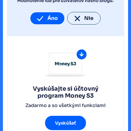
Hodnotenie iba pre užívateľov nášho blogu.
Áno
Nie
Vyskúšajte si účtovný
program
Money S3
Zadarmo a so všetkými funkciami
Vyskúšať