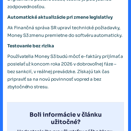
zodpovednosťou.
Automatické aktualizácie pri zmene legislatívy
Ak Finančná správa SR upraví technické požiadavky,
Money S3 zmenu premietne do softvéru automaticky.
Testovanie bez rizika
Používatelia Money S3 budú môcť e-faktúry prijímať a
posielať už koncom roka 2026 v dobrovoľnej fáze –
bez sankcií, v reálnej prevádzke. Získajú tak čas
pripraviť sa na novú povinnosť vopred a bez
zbytočného stresu.
Boli informácie v článku
užitočné?