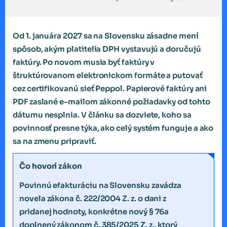
Od 1. januára 2027 sa na Slovensku zásadne mení
spôsob, akým platitelia DPH vystavujú a doručujú
faktúry. Po novom musia byť faktúry v
štruktúrovanom elektronickom formáte a putovať
cez certifikovanú sieť Peppol. Papierové faktúry ani
PDF zaslané e-mailom zákonné požiadavky od tohto
dátumu nesplnia. V článku sa dozviete, koho sa
povinnosť presne týka, ako celý systém funguje a ako
sa na zmenu pripraviť.
Čo hovorí zákon
Povinnú efakturáciu na Slovensku zavádza
novela zákona č. 222/2004 Z. z. o dani z
pridanej hodnoty, konkrétne nový § 76a
doplnený zákonom č. 385/2025 Z. z., ktorý