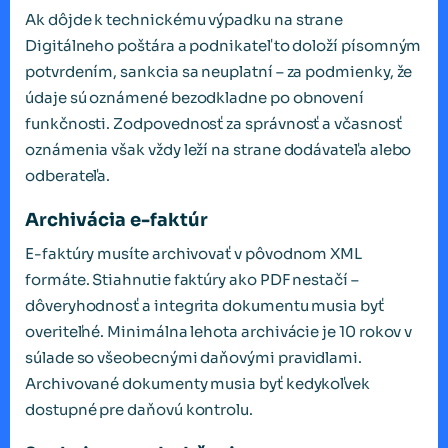
Ak dôjde k technickému výpadku na strane
Digitálneho poštára a podnikateľ to doloží písomným
potvrdením, sankcia sa neuplatní – za podmienky, že
údaje sú oznámené bezodkladne po obnovení
funkčnosti. Zodpovednosť za správnosť a včasnosť
oznámenia však vždy leží na strane dodávateľa alebo
odberateľa.
Archivácia e-faktúr
E-faktúry musíte archivovať v pôvodnom XML
formáte. Stiahnutie faktúry ako PDF nestačí –
dôveryhodnosť a integrita dokumentu musia byť
overiteľné. Minimálna lehota archivácie je 10 rokov v
súlade so všeobecnými daňovými pravidlami.
Archivované dokumenty musia byť kedykoľvek
dostupné pre daňovú kontrolu.