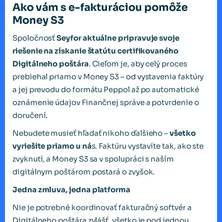
Ako vám s e-fakturáciou pomôže
Money S3
Spoločnosť
Seyfor aktuálne pripravuje svoje
riešenie na získanie štatútu certifikovaného
Digitálneho poštára
. Cieľom je, aby celý proces
prebiehal priamo v Money S3 – od vystavenia faktúry
a jej prevodu do formátu Peppol až po automatické
oznámenie údajov Finančnej správe a potvrdenie o
doručení.
Nebudete musieť hľadať nikoho ďalšieho –
všetko
vyriešite priamo u ná
s. Faktúru vystavíte tak, ako ste
zvyknutí, a Money S3 sa v spolupráci s naším
digitálnym poštárom postará o zvyšok.
Jedna zmluva, jedna platforma
Nie je potrebné koordinovať fakturačný softvér a
Digitálneho poštára zvlášť, všetko je pod jednou