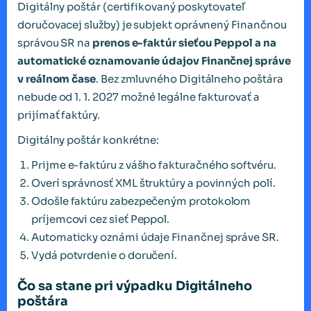
Digitálny poštár (certifikovaný poskytovateľ
doručovacej služby) je subjekt oprávnený Finančnou
správou SR na
prenos e-faktúr sieťou Peppol a na
automatické oznamovanie údajov Finančnej správe
v reálnom čase
. Bez zmluvného Digitálneho poštára
nebude od 1. 1. 2027 možné legálne fakturovať a
prijímať faktúry.
Digitálny poštár konkrétne:
Prijme e-faktúru z vášho fakturačného softvéru.
Overí správnosť XML štruktúry a povinných polí.
Odošle faktúru zabezpečeným protokolom
príjemcovi cez sieť Peppol.
Automaticky oznámi údaje Finančnej správe SR.
Vydá potvrdenie o doručení.
Čo sa stane pri výpadku Digitálneho
poštára