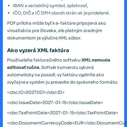
IBAN a variabilný symbol, splatnosť,
IČO, DIČ a IČ DPH oboch strán ak je pridelené.
PDF príloha môže byť k e-faktúre pripojená ako
vizualizácia pre človeka, ale platným úradným
dokumentom je výlučne XML súbor.
Ako vyzerá XML faktúra
Používatelia fakturačného softvéru
XML nemusia
editovať ručne.
Softvér konverziu vykoná
automaticky na pozadí, vy faktúru vyplníte ako
zvyčajne a systém ju prevedie do správneho formátu:
<cbc:ID>2027001</cbc:ID>
<cbc:IssueDate>2027-01-15</cbc:IssueDate>
<cbc:TaxPointDate>2027-01-15</cbc:TaxPointDate>
<cbc:DocumentCurrencyCode>EUR</cbc:DocumentCur