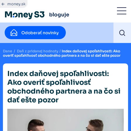
money.sk
bloguje
Odoberať novinky
Dane
/
Daň z pridanej hodnoty
/
Index daňovej spoľahlivosti: Ako
overiť spoľahlivosť obchodného partnera a na čo si dať ešte pozor
Index daňovej spoľahlivosti:
Ako overiť spoľahlivosť
obchodného partnera a na čo si
dať ešte pozor