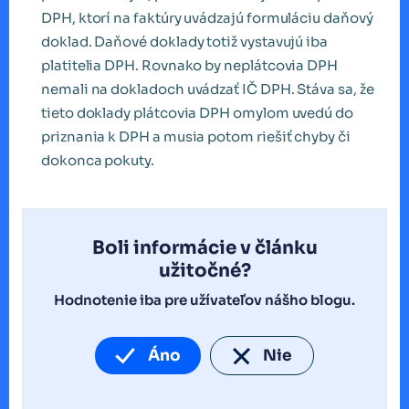
DPH, ktorí na faktúry uvádzajú formuláciu daňový
doklad. Daňové doklady totiž vystavujú iba
platitelia DPH. Rovnako by neplátcovia DPH
nemali na dokladoch uvádzať IČ DPH. Stáva sa, že
tieto doklady plátcovia DPH omylom uvedú do
priznania k DPH a musia potom riešiť chyby či
dokonca pokuty.
Boli informácie v článku
užitočné?
Hodnotenie iba pre užívateľov nášho blogu.
Áno
Nie