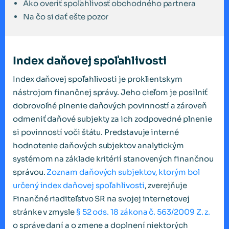
Ako overiť spoľahlivosť obchodného partnera
Na čo si dať ešte pozor
Index daňovej spoľahlivosti
Index daňovej spoľahlivosti je proklientskym
nástrojom finančnej správy. Jeho cieľom je posilniť
dobrovoľné plnenie daňových povinností a zároveň
odmeniť daňové subjekty za ich zodpovedné plnenie
si povinností voči štátu. Predstavuje interné
hodnotenie daňových subjektov analytickým
systémom na základe kritérií stanovených finančnou
správou.
Zoznam daňových subjektov, ktorým bol
určený index daňovej spoľahlivosti
, zverejňuje
Finančné riaditeľstvo SR na svojej internetovej
stránke v zmysle
§ 52 ods. 18 zákona č. 563/2009 Z. z.
o správe daní a o zmene a doplnení niektorých