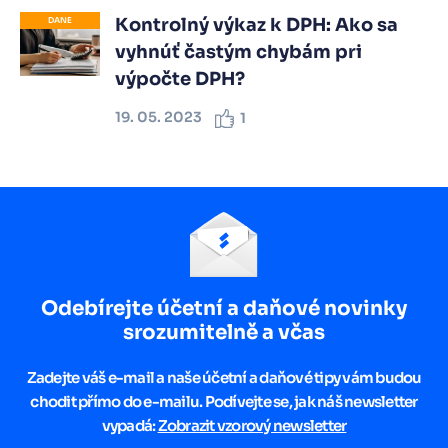
Kontrolný výkaz k DPH: Ako sa
DANE
vyhnúť častým chybám pri
výpočte DPH?
19. 05. 2023
1
Odebírejte účetní a daňové novinky
srozumitelně a včas
Zadejte váš e-mail a naše účetní a daňové tipy vám budou
chodit přímo do e-mailu. Podívejte se, jak náš newsletter
vypadá:
Zobrazit vzorový newsletter