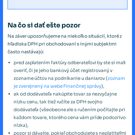
Na čo si dať ešte pozor
Na záver upozorňujeme na niekoľko situácií, ktoré z
hľadiska DPH pri obchodovaní s inými subjektmi
často nastávajú:
pred zaplatením faktúry odberateľovi by ste si mali
overiť, či je jeho bankový účet registrovaný v
zozname účtov na podnikanie u daniarov (
zoznam
je zverejnený na webe Finančnej správy
),
ak od dodávateľa nakúpite tovar za nezvyčajne
nízku cenu, tak tiež ručíte za DPH svojho
dodávateľa (všeobecne ale s ručením počítajte pri
každom tovare, ktorého cena vám príde podozrivo
nízka),
pozor si dávajte, pokiaľ obchodujete s neplatiteľmi