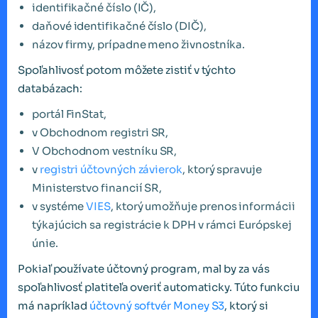
identifikačné číslo (IČ),
daňové identifikačné číslo (DIČ),
názov firmy, prípadne meno živnostníka.
Spoľahlivosť potom môžete zistiť v týchto
databázach:
portál FinStat,
v Obchodnom registri SR,
V Obchodnom vestníku SR,
v
registri účtovných závierok
, ktorý spravuje
Ministerstvo financií SR,
v systéme
VIES
, ktorý umožňuje prenos informácii
týkajúcich sa registrácie k DPH v rámci Európskej
únie.
Pokiaľ používate účtovný program, mal by za vás
spoľahlivosť platiteľa overiť automaticky. Túto funkciu
má napríklad
účtovný softvér Money S3
, ktorý si