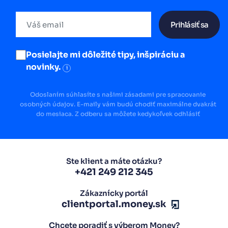
Prihlásiť sa
Posielajte mi dôležité tipy, inšpiráciu a
novinky.
i
Odoslaním súhlasíte s našimi zásadami pre spracovanie
osobných údajov. E-maily vám budú chodiť maximálne dvakrát
do mesiaca. Z odberu sa môžete kedykoľvek odhlásiť
Ste klient a máte otázku?
+421 249 212 345
Zákaznícky portál
clientportal.money.sk
Chcete poradiť s výberom Money?