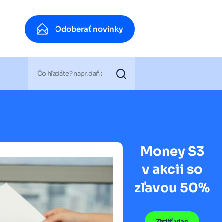
Odoberať novinky
Odoberať novinky
Money S3
v akcii so
zľavou 50%
Zistiť viac