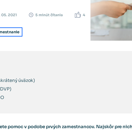
. 05. 2021
4
5 minút čítania
mestnanie
krátený úväzok)
 DVP)
ČO
jete pomoc v podobe prvých zamestnancov. Najskôr pre nich