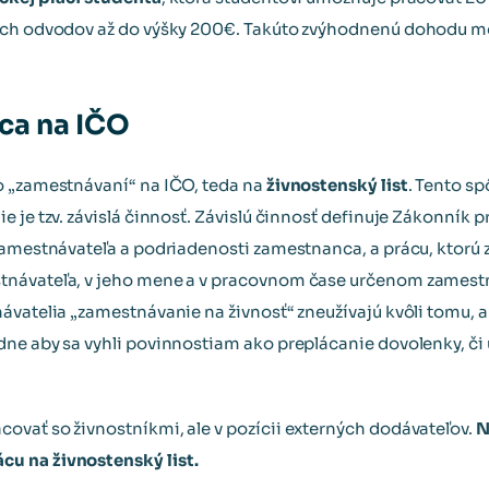
ych odvodov až do výšky 200€. Takúto zvýhodnenú dohodu m
ca na IČO
o „zamestnávaní“ na IČO, teda na
živnostenský list
. Tento s
 je tzv. závislá činnosť. Závislú činnosť definuje Zákonník p
 zamestnávateľa a podriadenosti zamestnanca, a prácu, ktor
návateľa, v jeho mene a v pracovnom čase určenom zamestn
ávatelia „zamestnávanie na živnosť“ zneužívajú kvôli tomu, a
dne aby sa vyhli povinnostiam ako preplácanie dovolenky, č
vať so živnostníkmi, ale v pozícii externých dodávateľov.
N
u na živnostenský list.