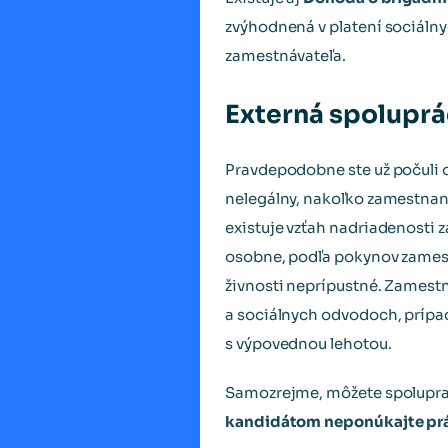
zvýhodnená v platení sociáln
zamestnávateľa.
Externá spoluprá
Pravdepodobne ste už počuli 
nelegálny, nakoľko zamestnanie
existuje vzťah nadriadenosti
osobne, podľa pokynov zamest
živnosti neprípustné. Zamestn
a sociálnych odvodoch, prípa
s výpovednou lehotou.
Samozrejme, môžete spolupraco
kandidátom neponúkajte prác