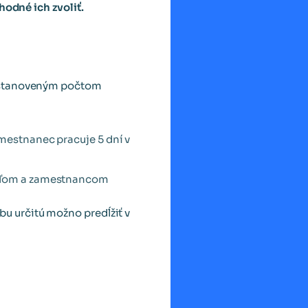
hodné ich zvoliť.
e stanoveným počtom
mestnanec pracuje 5 dní v
teľom a zamestnancom
u určitú možno predĺžiť v