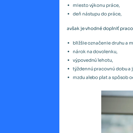
miesto výkonu práce,
deň nástupu do práce,
avšak je vhodné doplniť praco
bližšie označenie druhu a 
nárok na dovolenku,
výpovednú lehotu,
týždennú pracovnú dobu a j
mzdu alebo plat a spôsob o