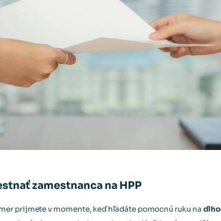
estnať zamestnanca na HPP
er prijmete v momente, keď hľadáte pomocnú ruku na
dlho