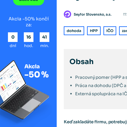
Seyfor Slovensko, a.s.
17
Akcia -50% končí
za:
dohoda
HPP
IČO
za
0
16
41
dní
hod.
min.
Obsah
Pracovný pomer (HPP a s
Práca na dohodu (DPČ a
Externá spolupráca na I
Keď zakladáte firmu, potrebu