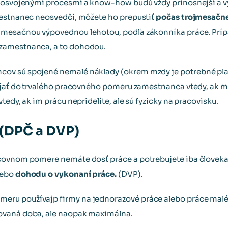
s osvojenými procesmi a know-how budú vždy prínosnejší a vý
mestnanec neosvedčí, môžete ho prepustiť
počas trojmesačne
jmesačnou výpovednou lehotou, podľa zákonníka práce. Príp
zamestnanca, a to dohodou.
v sú spojené nemalé náklady (okrem mzdy je potrebné plati
ijať do trvalého pracovného pomeru zamestnanca vtedy, ak m
tedy, ak im prácu nepridelíte, ale sú fyzicky na pracovisku.
 (DPČ a DVP)
covnom pomere nemáte dosť práce a potrebujete iba človeka
lebo
dohodu o vykonaní práce.
(DVP).
ru používajp firmy na jednorazové práce alebo práce malé
ovaná doba, ale naopak maximálna.