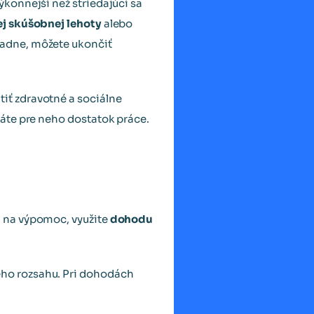
konnejší než striedajúci sa
j skúšobnej lehoty
alebo
adne, môžete ukončiť
ť zdravotné a sociálne
áte pre neho dostatok práce.
 na výpomoc, využite
dohodu
ho rozsahu. Pri dohodách