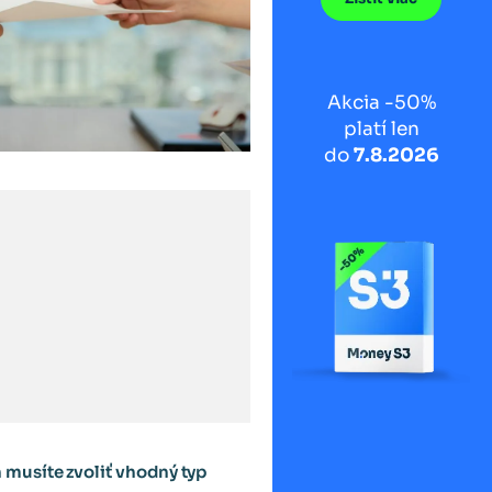
Akcia -50%
platí len
do
7.8.2026
 musíte zvoliť vhodný typ