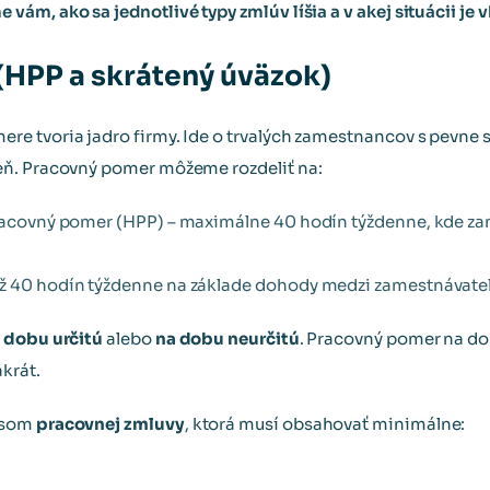
m, ako sa jednotlivé typy zmlúv líšia a v akej situácii je v
HPP a skrátený úväzok)
e tvoria jadro firmy. Ide o trvalých zamestnancov s pevn
ň. Pracovný pomer môžeme rozdeliť na:
pracovný pomer (HPP) – maximálne 40 hodín týždenne, kde za
ež 40 hodín týždenne na základe dohody medzi zamestnáva
 dobu určitú
alebo
na dobu neurčitú
. Pracovný pomer na dob
krát.
isom
pracovnej zmluvy
, ktorá musí obsahovať minimálne: