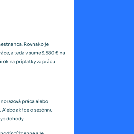
mestnanca. Rovnako je
áce, a teda v sume 3,580 € na
rok na príplatky za prácu
dnorazová práca alebo
 Alebo ak ide o sezónnu
 typ dohody.
 hodín týždenne a je