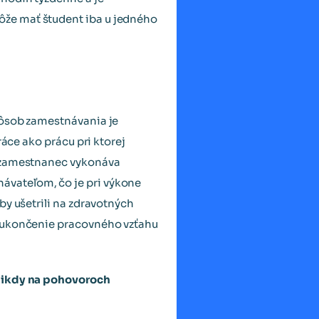
ôže mať študent iba u jedného
pôsob zamestnávania je
ráce ako prácu pri ktorej
ú zamestnanec vykonáva
ávateľom, čo je pri výkone
by ušetrili na zdravotných
i ukončenie pracovného vzťahu
ikdy na pohovoroch