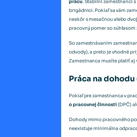
prácu
. Stabilní zamestnanci 
brigádnici. Pokiaľ sa vám za
neskôr s mesačnou alebo dvo
pracovný pomer so súhlasom 
So zamestnávaním zamestnanco
odvody), a preto je vhodné pr
Zamestnanca musíte platiť aj v
Práca na dohodu
Pokiaľ pre zamestnanca v pra
o pracovnej činnosti
(DPČ) a
Dohody mimo pracovného pome
neexistuje minimálna odprac