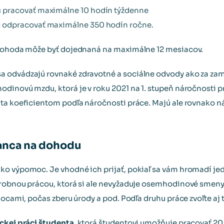
pracovať maximálne 10 hodín týždenne
odpracovať maximálne 350 hodín ročne.
 dohoda môže byť dojednaná na maximálne 12 mesiacov.
 odvádzajú rovnaké zdravotné a sociálne odvody ako za za
dinovú mzdu, ktorá je v roku 2021 na 1. stupeň náročnosti pr
ta koeficientom podľa náročnosti práce. Majú ale rovnako ná
anca na dohodu
ko výpomoc. Je vhodné ich prijať, pokiaľ sa vám hromadí je
drobnou prácou, ktorá si ale nevyžaduje osemhodinové smeny.
nocami, počas zberu úrody a pod. Podľa druhu práce zvoľte aj
ckej práci študenta
, ktorá študentovi umožňuje pracovať 20