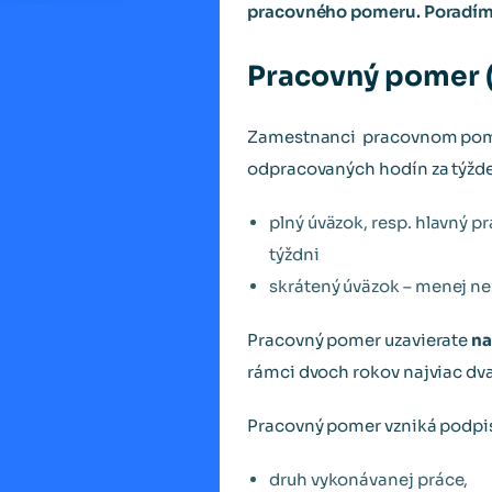
pracovného pomeru. Poradíme vá
Pracovný pomer (
Zamestnanci pracovnom pomer
odpracovaných hodín za týžde
plný úväzok, resp. hlavný 
týždni
skrátený úväzok – menej n
Pracovný pomer uzavierate
na
rámci dvoch rokov najviac dva
Pracovný pomer vzniká podp
druh vykonávanej práce,