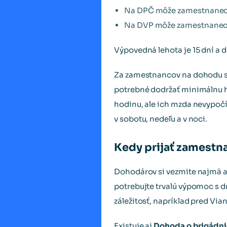
Na DPČ môže zamestnanec 
Na DVP môže zamestnanec 
Výpovedná lehota je 15 dní a
Za zamestnancov na dohodu sa
potrebné dodržať minimálnu ho
hodinu, ale ich mzda nevypočí
v sobotu, nedeľu a v noci.
Kedy prijať zamestn
Dohodárov si vezmite najmä a
potrebujte trvalú výpomoc s 
záležitosť, napríklad pred Via
Existuje aj
Dohoda o brigádni