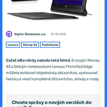
Seyfor Slovensko, a.s.
01. 06. 2013
Lenovo
Money S3
Podnikanie
Začať ešte nikdy nebolo také ľahké.
S novým Money
S3 a ľahkým notebookom Lenovo ThinkPad Edge
môžete evidovať objednávky zákazníkov, vystavovať
faktúry a viesť kompletné účtovníctvo, sklady a mzdy.
Chcete správy o nových verziách do