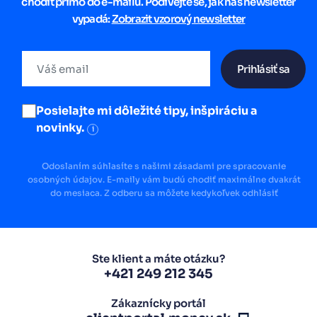
chodit přímo do e-mailu. Podívejte se, jak náš newsletter
vypadá:
Zobrazit vzorový newsletter
Prihlásiť sa
Posielajte mi dôležité tipy, inšpiráciu a
novinky.
i
Odoslaním súhlasíte s našimi zásadami pre spracovanie
osobných údajov. E-maily vám budú chodiť maximálne dvakrát
do mesiaca. Z odberu sa môžete kedykoľvek odhlásiť
Ste klient a máte otázku?
+421 249 212 345
Zákaznícky portál