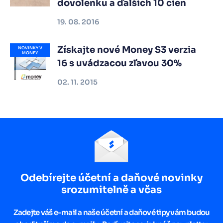
dovolenku a ďalších 10 cien
19. 08. 2016
Získajte nové Money S3 verzia
NOVINKY V
MONEY
16 s uvádzacou zľavou 30%
02. 11. 2015
Odebírejte účetní a daňové novinky
srozumitelně a včas
Zadejte váš e-mail a naše účetní a daňové tipy vám budou