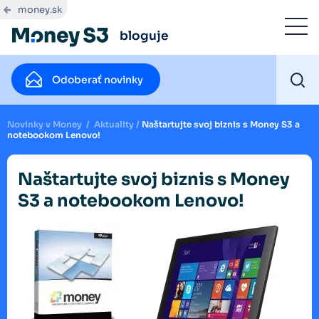
money.sk
bloguje
Odoberať novinky
Novinky v Money
/
Aktuality
/
Naštartujte svoj biznis s Money S3 a
notebookom Lenovo!
Naštartujte svoj biznis s Money
S3 a notebookom Lenovo!