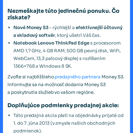
Nezmeškajte túto jedinečnú ponuku. Čo
získate?
Nové Money S3
– rýchlejší a
efektívnejší účtovný
a skladový softvér
, ktorý ušetrí Váš čas.
Notebook Lenovo ThinkPad Edge
s procesorom
AMD 1,7 GHz, 4 GB RAM, 500 GB pevný disk, WiFi,
WebCam, 13,3 palcový displej s rozlíšením
1366×768 a Windows 8 SK.
Zvoľte si najbližšieho
predajného partnera
Money S3.
Informujte sa na možnosť dodania Money S3
a poskytnutia služieb vo vašom regióne.
Doplňujúce podmienky predajnej akcie:
Táto predajná akcia platí na objednávky prijaté od
1. do 7. júna 2013 (v zmysle našich obchodných
podmienok).