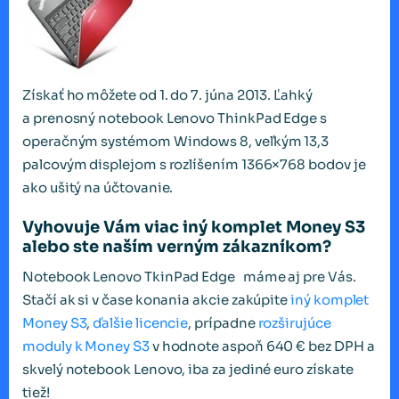
Získať ho môžete od 1. do 7. júna 2013. Ľahký
a prenosný notebook Lenovo ThinkPad Edge s
operačným systémom Windows 8, veľkým 13,3
palcovým displejom s rozlíšením 1366×768 bodov je
ako ušitý na účtovanie.
Vyhovuje Vám viac iný komplet Money S3
alebo ste naším verným zákazníkom?
Notebook Lenovo TkinPad Edge máme aj pre Vás.
Stačí ak si v čase konania akcie zakúpite
iný komplet
Money S3
,
ďalšie licencie
, prípadne
rozširujúce
moduly k Money S3
v hodnote aspoň 640 € bez DPH a
skvelý notebook Lenovo, iba za jediné euro získate
tiež!