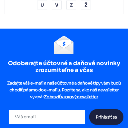
U
V
Z
Ž
Odoberajte účtovné a daňové novinky
zrozumiteľne a včas
Zadajte váš e-mail a naše účtovné a daňové tipy vám budú
chodiť priamo do e-mailu. Pozrite sa, ako náš newsletter
vyzerá:
Zobraziť vzorový newsletter
Prihlásiť sa