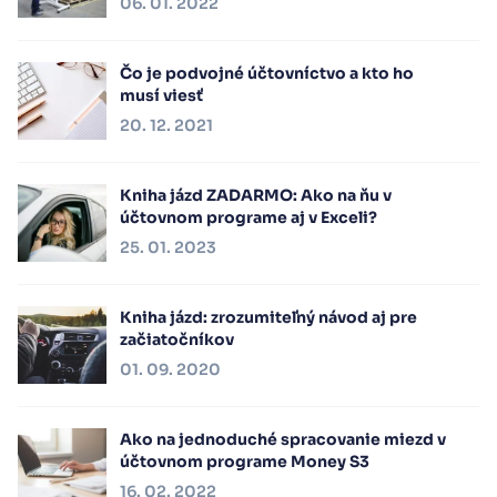
06. 01. 2022
Čo je podvojné účtovníctvo a kto ho
musí viesť
20. 12. 2021
Kniha jázd ZADARMO: Ako na ňu v
účtovnom programe aj v Exceli?
25. 01. 2023
Kniha jázd: zrozumiteľný návod aj pre
začiatočníkov
01. 09. 2020
Ako na jednoduché spracovanie miezd v
účtovnom programe Money S3
16. 02. 2022