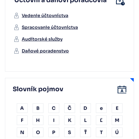
Účtovní a daňoví poradcovia
Vedenie účtovníctva
Spracovanie účtovníctva
Audítorské služby
Daňové poradenstvo
Slovník pojmov
A
B
C
Č
D
e
E
F
H
I
K
L
Ľ
M
N
O
P
S
Ť
T
Ú