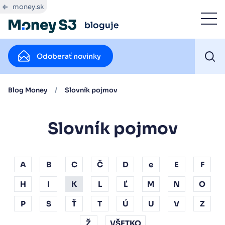
money.sk
bloguje
Odoberať novinky
Blog Money
/
Slovník pojmov
Slovník pojmov
A
B
C
Č
D
e
E
F
H
I
K
L
Ľ
M
N
O
P
S
Ť
T
Ú
U
V
Z
Ž
VŠETKO