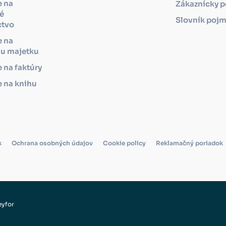
e na
Zákaznícky p
é
Slovník poj
ctvo
e na
iu majetku
 na faktúry
 na knihu
k
Ochrana osobných údajov
Cookie policy
Reklamačný poriadok
eyfor