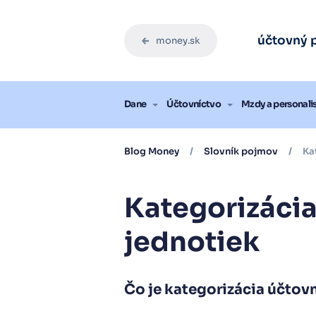
Účtovný
Účtovný
Účtovný
Účtovný
Účtovný
účtovný 
money.sk
Vysk
Vysk
Vysk
Vysk
Vysk
Blog
Dane
Účtovníctvo
Mzdy a personali
Blog Money
/
Slovník pojmov
/
Kat
Kategorizáci
jednotiek
Čo je kategorizácia účtov