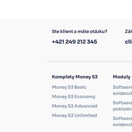
Ste klient a máte otázku?
Zák
+421 249 212 345
cl
Komplety Money S3
Moduly
Money S3 Basic
Softwar
evidenc
Money S3 Economy
Software
Money S3 Advanced
pokladni
Money S3 Unlimited
Softwar
evidenc