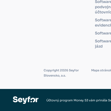
Softwar
podvojn
účtovní
Softwar
evidenc
Software
Software
jázd
Copyright 2026 Seyfor
Mapa stráno
Slovensko, a.s.
Účtovný program Money S3 vám prináša S