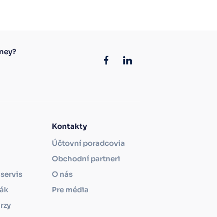
ney?
Kontakty
Účtovní poradcovia
Obchodní partneri
servis
O nás
ťák
Pre média
rzy