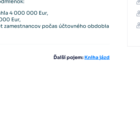
podmienok:
hla 4 000 000 Eur,
000 Eur,
et zamestnancov počas účtovného obdobia
Ďalší pojem:
Kniha jázd