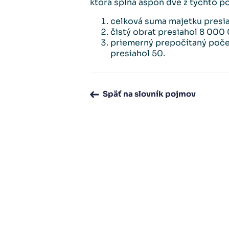
ktorá spĺňa aspoň dve z týchto 
celková suma majetku presia
čistý obrat presiahol 8 000 
priemerný prepočítaný poč
presiahol 50.
Späť na slovník pojmov