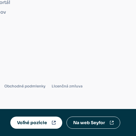
ortál
mov
Obchodné podmienky
Licenčná zmluva
Voľné pozície
Na web Seyfor