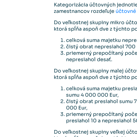
Kategorizácia účtovných jednotiek
zamestnancov rozdeľuje
účtovné 
Do veľkostnej skupiny mikro účto
ktorá spĺňa aspoň dve z týchto 
celková suma majetku nepre
čistý obrat nepresiahol 700
priemerný prepočítaný poč
nepresiahol desať.
Do veľkostnej skupiny malej účtov
ktorá spĺňa aspoň dve z týchto 
celková suma majetku presia
sumu 4 000 000 Eur,
čistý obrat presiahol sumu 
000 Eur,
priemerný prepočítaný poč
presiahol 10 a nepresiahol 5
Do veľkostnej skupiny veľkej účto