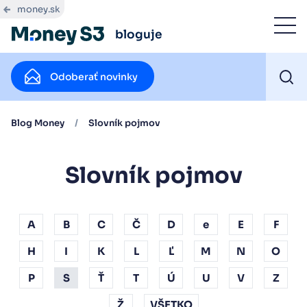
money.sk
bloguje
Odoberať novinky
Blog Money
/
Slovník pojmov
Slovník pojmov
A
B
C
Č
D
e
E
F
H
I
K
L
Ľ
M
N
O
P
S
Ť
T
Ú
U
V
Z
Ž
VŠETKO