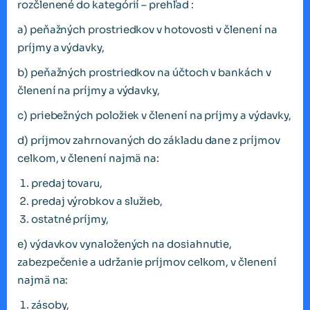
rozčlenené do kategórií – prehľad :
a) peňažných prostriedkov v hotovosti v členení na
príjmy a výdavky,
b) peňažných prostriedkov na účtoch v bankách v
členení na príjmy a výdavky,
c) priebežných položiek v členení na príjmy a výdavky,
d) príjmov zahrnovaných do základu dane z príjmov
celkom, v členení najmä na:
predaj tovaru,
predaj výrobkov a služieb,
ostatné príjmy,
e) výdavkov vynaložených na dosiahnutie,
zabezpečenie a udržanie príjmov celkom, v členení
najmä na:
zásoby,