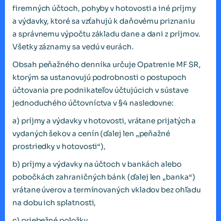
firemných účtoch, pohyby v hotovosti a iné príjmy
a výdavky, ktoré sa vzťahujú k daňovému priznaniu
a správnemu výpočtu základu dane a dani z príjmov.
Všetky záznamy sa vedú v eurách.
Obsah peňažného denníka určuje Opatrenie MF SR,
ktorým sa ustanovujú podrobnosti o postupoch
účtovania pre podnikateľov účtujúcich v sústave
jednoduchého účtovníctva v §4 nasledovne:
a) príjmy a výdavky v hotovosti, vrátane prijatých a
vydaných šekov a cenín (ďalej len „peňažné
prostriedky v hotovosti“),
b) príjmy a výdavky na účtoch v bankách alebo
pobočkách zahraničných bánk (ďalej len „banka“)
vrátane úverov a termínovaných vkladov bez ohľadu
na dobu ich splatnosti,
c) priebežné položky,