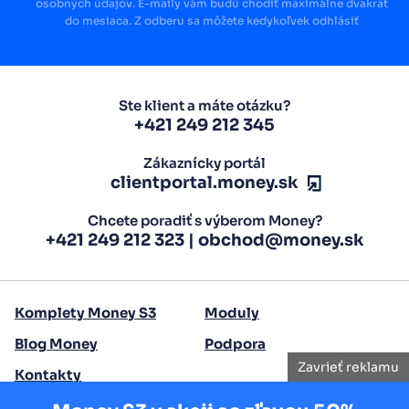
osobných údajov. E-maily vám budú chodiť maximálne dvakrát
do mesiaca. Z odberu sa môžete kedykoľvek odhlásiť
Ste klient a máte otázku?
+421 249 212 345
Zákaznícky portál
clientportal.money.sk
Chcete poradiť s výberom Money?
+421 249 212 323
|
obchod@money.sk
Komplety Money S3
Moduly
Blog Money
Podpora
Zavrieť reklamu
Kontakty