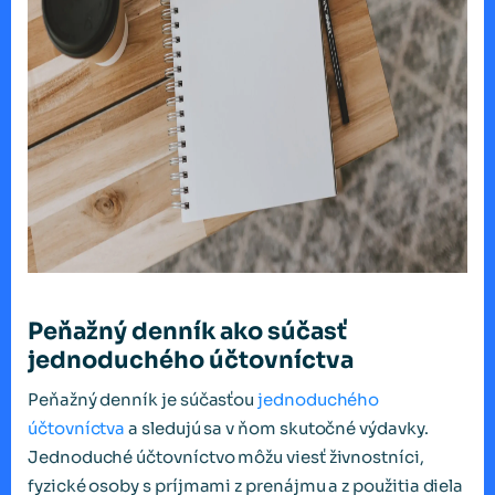
Peňažný denník ako súčasť
jednoduchého účtovníctva
Peňažný denník je súčasťou
jednoduchého
účtovníctva
a sledujú sa v ňom skutočné výdavky.
Jednoduché účtovníctvo môžu viesť živnostníci,
fyzické osoby s príjmami z prenájmu a z použitia diela