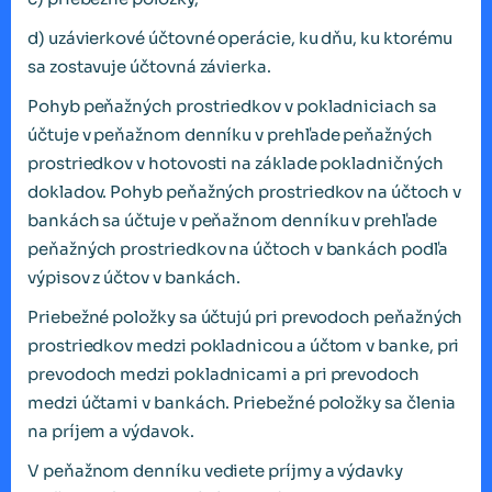
d) uzávierkové účtovné operácie, ku dňu, ku ktorému
sa zostavuje účtovná závierka.
Pohyb peňažných prostriedkov v pokladniciach sa
účtuje v peňažnom denníku v prehľade peňažných
prostriedkov v hotovosti na základe pokladničných
dokladov. Pohyb peňažných prostriedkov na účtoch v
bankách sa účtuje v peňažnom denníku v prehľade
peňažných prostriedkov na účtoch v bankách podľa
výpisov z účtov v bankách.
Priebežné položky sa účtujú pri prevodoch peňažných
prostriedkov medzi pokladnicou a účtom v banke, pri
prevodoch medzi pokladnicami a pri prevodoch
medzi účtami v bankách. Priebežné položky sa členia
na príjem a výdavok.
V peňažnom denníku vediete príjmy a výdavky