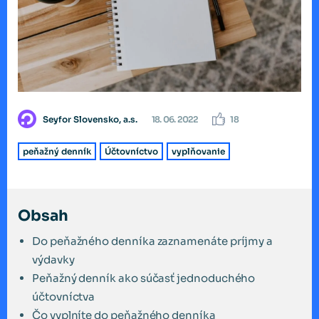
Seyfor Slovensko, a.s.
18. 06. 2022
18
peňažný denník
Účtovníctvo
vyplňovanie
Obsah
Do peňažného denníka zaznamenáte príjmy a
výdavky
Peňažný denník ako súčasť jednoduchého
účtovníctva
Čo vyplníte do peňažného denníka