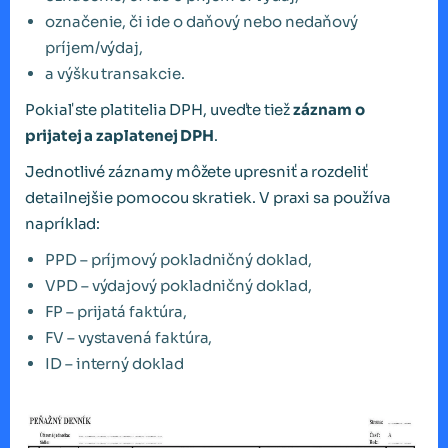
označenie, či ide o daňový nebo nedaňový
príjem/výdaj,
a výšku transakcie.
Pokiaľ ste platitelia DPH, uveďte tiež
záznam o
prijatej a zaplatenej DPH
.
Jednotlivé záznamy môžete upresniť a rozdeliť
detailnejšie pomocou skratiek. V praxi sa používa
napríklad:
PPD – príjmový pokladničný doklad,
VPD – výdajový pokladničný doklad,
FP – prijatá faktúra,
FV – vystavená faktúra,
ID – interný doklad