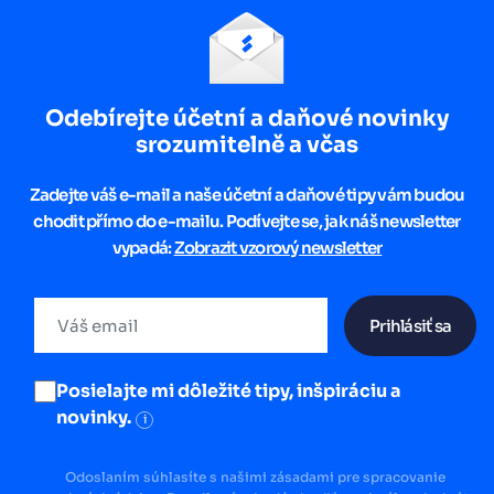
Odebírejte účetní a daňové novinky
srozumitelně a včas
Zadejte váš e-mail a naše účetní a daňové tipy vám budou
chodit přímo do e-mailu. Podívejte se, jak náš newsletter
vypadá:
Zobrazit vzorový newsletter
Prihlásiť sa
Posielajte mi dôležité tipy, inšpiráciu a
novinky.
i
Odoslaním súhlasíte s našimi zásadami pre spracovanie