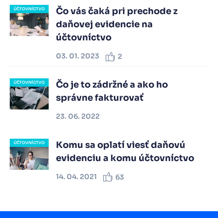
Čo vás čaká pri prechode z
ÚČTOVNÍCTVO
daňovej evidencie na
účtovníctvo
03. 01. 2023
2
Čo je to zádržné a ako ho
ÚČTOVNÍCTVO
správne fakturovať
23. 06. 2022
Komu sa oplatí viesť daňovú
ÚČTOVNÍCTVO
evidenciu a komu účtovníctvo
14. 04. 2021
63