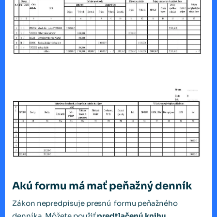
Akú formu má mať peňažný denník
Zákon nepredpisuje presnú formu peňažného
denníka. Môžete použiť
predtlačenú knihu