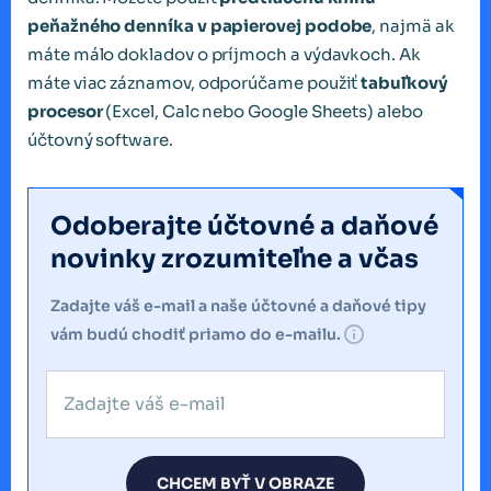
peňažného denníka v papierovej podobe
, najmä ak
máte málo dokladov o príjmoch a výdavkoch. Ak
máte viac záznamov, odporúčame použiť
tabuľkový
procesor
(Excel, Calc nebo Google Sheets) alebo
účtovný software.
Odoberajte účtovné a daňové
novinky zrozumiteľne a včas
Zadajte váš e-mail a naše účtovné a daňové tipy
vám budú chodiť priamo do e-mailu.
CHCEM BYŤ V OBRAZE