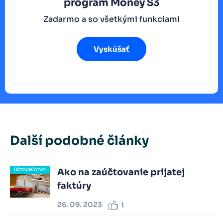
program
Money S3
Zadarmo a so všetkými funkciami
Vyskúšať
Další podobné články
Ako na zaúčtovanie prijatej
ÚČTOVNÍCTVO
faktúry
26. 09. 2023
1