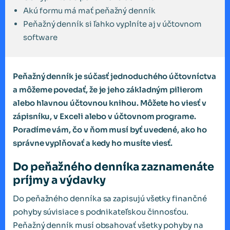
Akú formu má mať peňažný denník
Peňažný denník si ľahko vyplníte aj v účtovnom
software
Peňažný denník je súčasť jednoduchého účtovníctva
a môžeme povedať, že je jeho základným pilierom
alebo hlavnou účtovnou knihou. Môžete ho viesť v
zápisníku, v Exceli alebo v účtovnom programe.
Poradíme vám, čo v ňom musí byť uvedené, ako ho
správne vyplňovať a kedy ho musíte viesť.
Do peňažného denníka zaznamenáte
príjmy a výdavky
Do peňažného denníka sa zapisujú všetky finančné
pohyby súvisiace s podnikateľskou činnosťou.
Peňažný denník musí obsahovať všetky pohyby na