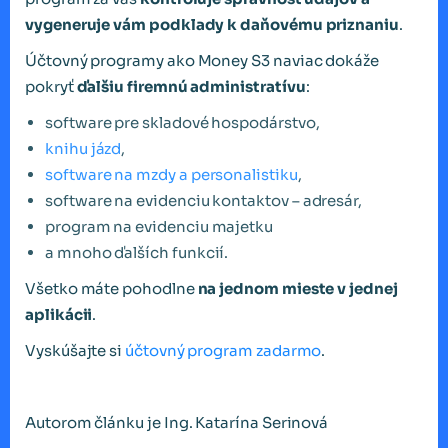
vygeneruje vám podklady k daňovému priznaniu
.
Účtovný programy ako Money S3 naviac dokáže
pokryť
ďalšiu firemnú administratívu
:
software pre skladové hospodárstvo,
knihu jázd
,
software na mzdy a personalistiku
,
software na evidenciu kontaktov – adresár,
program na evidenciu majetku
a mnoho ďalších funkcií.
Všetko máte pohodlne
na jednom mieste v jednej
aplikácii
.
Vyskúšajte si
účtovný program zadarmo
.
Autorom článku je Ing. Katarína Serinová