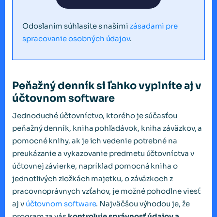
Odoslaním súhlasíte s našimi
zásadami pre
spracovanie osobných údajov
.
Peňažný denník si ľahko vyplníte aj v
účtovnom software
Jednoduché účtovníctvo, ktorého je súčasťou
peňažný denník, kniha pohľadávok, kniha záväzkov, a
pomocné knihy, ak je ich vedenie potrebné na
preukázanie a vykazovanie predmetu účtovníctva v
účtovnej závierke, napríklad pomocná kniha o
jednotlivých zložkách majetku, o záväzkoch z
pracovnoprávnych vzťahov, je možné pohodlne viesť
aj v
účtovnom software
. Najväčšou výhodou je, že
program za vás
kontroluje správnosť údajov a