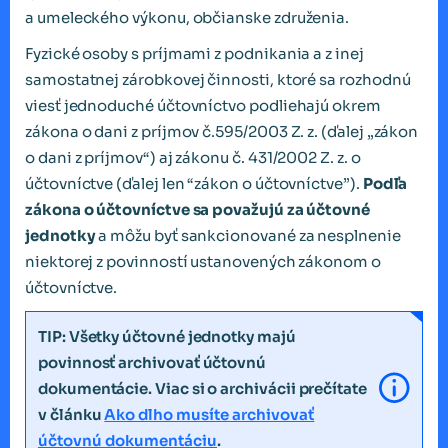
a umeleckého výkonu, občianske združenia.
Fyzické osoby s príjmami z podnikania a z inej
samostatnej zárobkovej činnosti, ktoré sa rozhodnú
viesť jednoduché účtovníctvo podliehajú okrem
zákona o dani z príjmov č.595/2003 Z. z. (ďalej „zákon
o dani z príjmov“) aj zákonu č. 431/2002 Z. z. o
účtovníctve (ďalej len “zákon o účtovníctve”).
Podľa
zákona o účtovníctve sa považujú za účtovné
jednotky
a môžu byť sankcionované za nesplnenie
niektorej z povinností ustanovených zákonom o
účtovníctve.
TIP: Všetky účtovné jednotky majú
povinnosť archivovať účtovnú
dokumentácie. Viac si o archivácii prečítate
v článku
Ako dlho musíte archivovať
účtovnú dokumentáciu
.