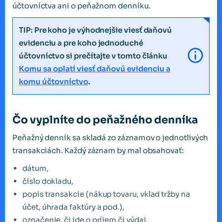
účtovníctva ani o peňažnom denníku.
TIP: Pre koho je výhodnejšie viesť daňovú
evidenciu a pre koho jednoduché
účtovníctvo si prečítajte v tomto článku
Komu sa oplatí viesť daňovú evidenciu a
komu účtovníctvo
.
Čo vyplníte do peňažného denníka
Peňažný denník sa skladá zo záznamov o jednotlivých
transakciách. Každý záznam by mal obsahovať:
dátum,
číslo dokladu,
popis transakcie (nákup tovaru, vklad tržby na
účet, úhrada faktúry a pod.),
označenie, či ide o príjem či výdaj,