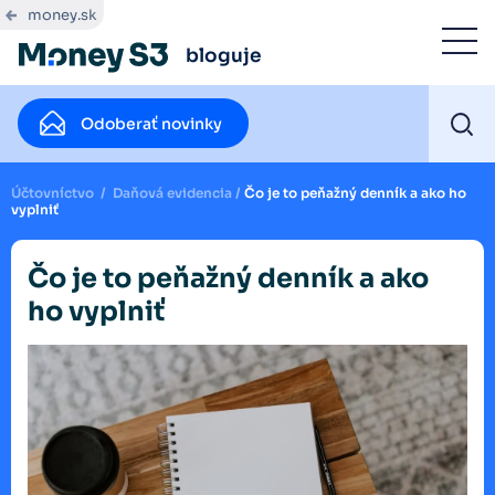
money.sk
bloguje
Odoberať novinky
Účtovníctvo
/
Daňová evidencia
/
Čo je to peňažný denník a ako ho
vyplniť
Čo je to peňažný denník a ako
ho vyplniť