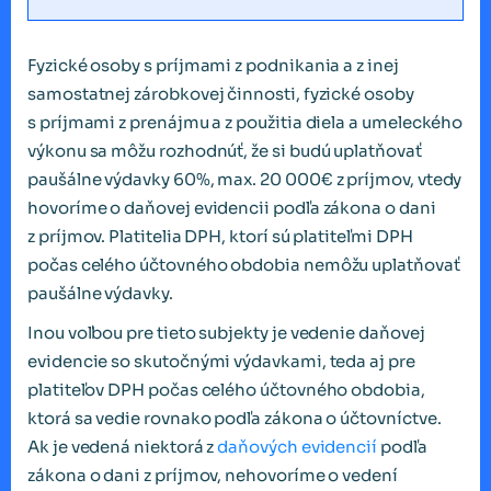
Fyzické osoby s príjmami z podnikania a z inej
samostatnej zárobkovej činnosti, fyzické osoby
s príjmami z prenájmu a z použitia diela a umeleckého
výkonu sa môžu rozhodnúť, že si budú uplatňovať
paušálne výdavky 60%, max. 20 000€ z príjmov, vtedy
hovoríme o daňovej evidencii podľa zákona o dani
z príjmov. Platitelia DPH, ktorí sú platiteľmi DPH
počas celého účtovného obdobia nemôžu uplatňovať
paušálne výdavky.
Inou voľbou pre tieto subjekty je vedenie daňovej
evidencie so skutočnými výdavkami, teda aj pre
platiteľov DPH počas celého účtovného obdobia,
ktorá sa vedie rovnako podľa zákona o účtovníctve.
Ak je vedená niektorá z
daňových evidencií
podľa
zákona o dani z príjmov, nehovoríme o vedení