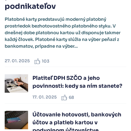
podnikateľov
Platobné karty predstavujú moderný platobný
prostriedok bezhotovostného platobného styku. V
dnešnej dobe platobnou kartou už disponuje takmer
každý človek. Platobné karty slúžia na výber peňazí z
bankomatov, prípadne na výber...
27. 01. 2025
103
Platiteľ DPH SZČO a jeho
povinnosti: kedy sa ním stanete?
17. 01. 2025
68
Účtovanie hotovosti, bankových
účtov a platieb kartou v
podvojnom účtovníctve