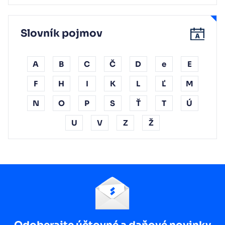
Slovník pojmov
A
B
C
Č
D
e
E
F
H
I
K
L
Ľ
M
N
O
P
S
Ť
T
Ú
U
V
Z
Ž