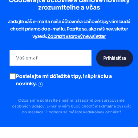
Odoberajte účtovné a daňové novinky
zrozumiteľne a včas
Zadajte váš e-mail a naše účtovné a daňové tipy vám budú
chodiť priamo do e-mailu. Pozrite sa, ako náš newsletter
vyzerá:
Zobraziť vzorový newsletter
Prihlásiť sa
Posielajte mi dôležité tipy, inšpiráciu a
novinky.
i
Odoslaním súhlasíte s našimi zásadami pre spracovanie
osobných údajov. E-maily vám budú chodiť maximálne dvakrát
do mesiaca. Z odberu sa môžete kedykoľvek odhlásiť