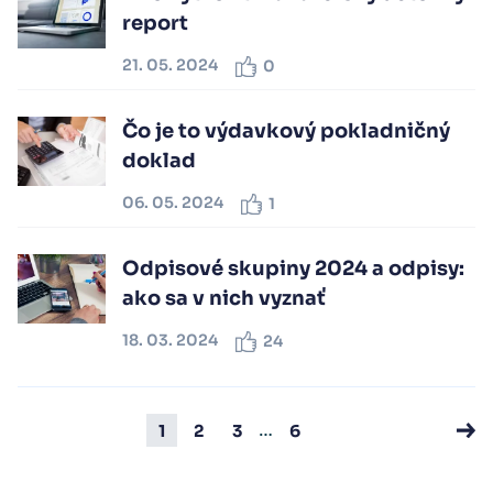
report
21. 05. 2024
0
Čo je to výdavkový pokladničný
doklad
06. 05. 2024
1
Odpisové skupiny 2024 a odpisy:
ako sa v nich vyznať
18. 03. 2024
24
…
1
2
3
6