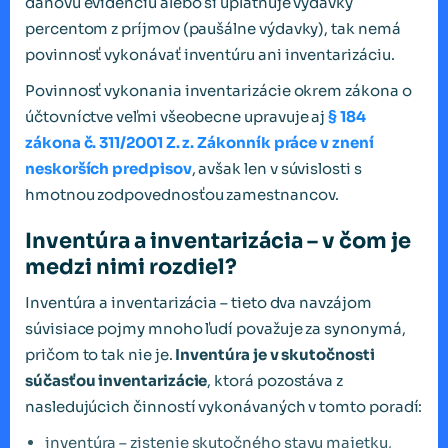
daňovú evidenciu alebo si uplatňuje výdavky
percentom z príjmov (paušálne výdavky), tak nemá
povinnosť vykonávať inventúru ani inventarizáciu.
Povinnosť vykonania inventarizácie okrem zákona o
účtovníctve veľmi všeobecne upravuje aj
§ 184
zákona č. 311/2001 Z. z. Zákonník práce v znení
neskorších predpisov
, avšak len v súvislosti s
hmotnou zodpovednosťou zamestnancov.
Inventúra a inventarizácia – v čom je
medzi nimi rozdiel?
Inventúra a inventarizácia – tieto dva navzájom
súvisiace pojmy mnoho ľudí považuje za synonymá,
pričom to tak nie je.
Inventúra je v skutočnosti
súčasťou inventarizácie
, ktorá pozostáva z
nasledujúcich činností vykonávaných v tomto poradí:
inventúra – zistenie skutočného stavu majetku,