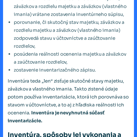
záväzkov a rozdielu majetku a záväzkov (vlastného
imania) vrátane zostavenia inventúrneho súpisu,
porovnanie, či skutočný stav majetku, záväzkov a
rozdielu majetku a záväzkov (vlastného imania)
zodpovedá stavu v účtovníctve a zaúčtovanie
rozdielov,
posúdenia reálnosti ocenenia majetku a záväzkov
a zaúčtovanie rozdielov,
zostavenie inventarizačného zápisu.
Inventúra teda „len“ zisťuje skutočné stavy majetku,
záväzkov a vlastného imania. Takto zistené údaje
potom používa inventarizácia, ktorá ich porovnáva so
stavom v účtovníctve, a to aj z hľadiska reálnosti ich
ocenenia.
Inventúra je nevyhnutná súčasť
inventarizácie.
Inventúra, spôsoby jej vykonania a