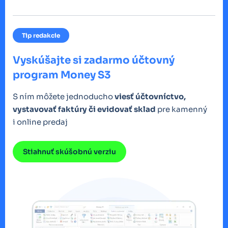
Tip redakcie
Vyskúšajte si zadarmo účtovný
program Money S3
S ním môžete jednoducho
viesť účtovníctvo,
vystavovať faktúry či evidovať sklad
pre kamenný
i online predaj
Stiahnuť skúšobnú verziu