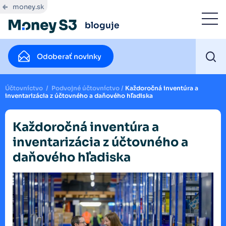
money.sk
bloguje
Odoberať novinky
Účtovníctvo
/
Podvojné účtovníctvo
/
Každoročná inventúra a
inventarizácia z účtovného a daňového hľadiska
Každoročná inventúra a
inventarizácia z účtovného a
daňového hľadiska