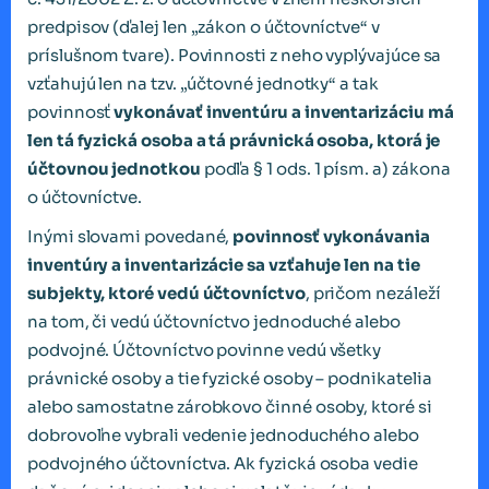
predpisov (ďalej len „zákon o účtovníctve“ v
príslušnom tvare). Povinnosti z neho vyplývajúce sa
vzťahujú len na tzv. „účtovné jednotky“ a tak
povinnosť
vykonávať inventúru a inventarizáciu má
len tá fyzická osoba a tá právnická osoba, ktorá je
účtovnou jednotkou
podľa § 1 ods. 1 písm. a) zákona
o účtovníctve.
Inými slovami povedané,
povinnosť vykonávania
inventúry a inventarizácie sa vzťahuje len na tie
subjekty, ktoré vedú účtovníctvo
, pričom nezáleží
na tom, či vedú účtovníctvo jednoduché alebo
podvojné. Účtovníctvo povinne vedú všetky
právnické osoby a tie fyzické osoby – podnikatelia
alebo samostatne zárobkovo činné osoby, ktoré si
dobrovoľne vybrali vedenie jednoduchého alebo
podvojného účtovníctva. Ak fyzická osoba vedie