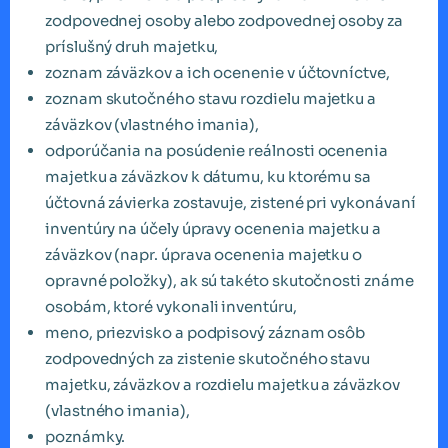
zodpovednej osoby alebo zodpovednej osoby za
príslušný druh majetku,
zoznam záväzkov a ich ocenenie v účtovníctve,
zoznam skutočného stavu rozdielu majetku a
záväzkov (vlastného imania),
odporúčania na posúdenie reálnosti ocenenia
majetku a záväzkov k dátumu, ku ktorému sa
účtovná závierka zostavuje, zistené pri vykonávaní
inventúry na účely úpravy ocenenia majetku a
záväzkov (napr. úprava ocenenia majetku o
opravné položky), ak sú takéto skutočnosti známe
osobám, ktoré vykonali inventúru,
meno, priezvisko a podpisový záznam osôb
zodpovedných za zistenie skutočného stavu
majetku, záväzkov a rozdielu majetku a záväzkov
(vlastného imania),
poznámky.