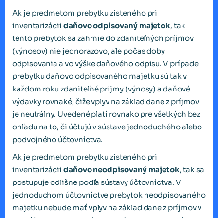
Ak je predmetom prebytku zisteného pri
inventarizácii
daňovo odpisovaný majetok
, tak
tento prebytok sa zahrnie do zdaniteľných príjmov
(výnosov) nie jednorazovo, ale počas doby
odpisovania a vo výške daňového odpisu. V prípade
prebytku daňovo odpisovaného majetku sú tak v
každom roku zdaniteľné príjmy (výnosy) a daňové
výdavky rovnaké, čiže vplyv na základ dane z príjmov
je neutrálny. Uvedené platí rovnako pre všetkých bez
ohľadu na to, či účtujú v sústave jednoduchého alebo
podvojného účtovníctva.
Ak je predmetom prebytku zisteného pri
inventarizácii
daňovo neodpisovaný majetok
, tak sa
postupuje odlišne podľa sústavy účtovníctva. V
jednoduchom účtovníctve prebytok neodpisovaného
majetku nebude mať vplyv na základ dane z príjmov v