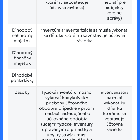
ktorému sa zostavuje
neplatí pre
účtovná závierka)
subjekty
verejnej
správy)
Dlhodobý
inventúra a inventarizácia sa musia vykonať
nehmotný
ku dňu, ku ktorému sa zostavuje účtovná
majetok
závierka
Dlhodobý
finančný
majetok
Dlhodobé
pohľadávky
Zásoby
fyzickú inventúru možno
inventarizácia
vykonať kedykoľvek v
sa musí
priebehu účtovného
vykonať ku
obdobia, prípadne v prvom
dňu, ku
mesiaci nasledujúceho
ktorému sa
účtovného obdobia
zostavuje
(údajmi fyzickej inventúry
účtovná
upravenými o prírastky a
závierka
úbytky sa však musí