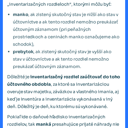
„inventarizačných rozdieloch“, ktorými môžu byť:
manko
, ak zistený skutočný stav je nižší ako stav v
účtovníctve a ak tento rozdiel nemožno preukázať
účtovným záznamom (pri peňažných
prostriedkoch a ceninách manko označujeme ako
schodok),
prebytok
, ak zistený skutočný stav je vyšší ako
stav v účtovníctve a ak tento rozdiel nemožno
preukázať účtovným záznamom.
Dôležité je
inventarizačný rozdiel zaúčtovať do toho
účtovného obdobia
, za ktoré sa inventarizáciou
overuje stav majetku, záväzkov a vlastného imania, aj
keď je inventúra a inventarizácia vykonávaná v iný
deň. Dôležitý je deň, ku ktorému sú vykonávané.
Pokiaľ ide o daňové hľadisko inventarizačných
rozdielov, tak
manká
presahujúce prijaté náhrady nie