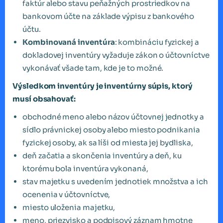
faktúr alebo stavu peňažných prostriedkov na
bankovom účte na základe výpisu z bankového
účtu.
Kombinovaná inventúra
: kombináciu fyzickej a
dokladovej inventúry vyžaduje zákon o účtovníctve
vykonávať všade tam, kde je to možné.
Výsledkom inventúry je inventúrny súpis, ktorý
musí obsahovať:
obchodné meno alebo názov účtovnej jednotky a
sídlo právnickej osoby alebo miesto podnikania
fyzickej osoby, ak sa líši od miesta jej bydliska,
deň začatia a skončenia inventúry a deň, ku
ktorému bola inventúra vykonaná,
stav majetku s uvedením jednotiek množstva a ich
ocenenia v účtovníctve,
miesto uloženia majetku,
meno, priezvisko a podpisový záznam hmotne