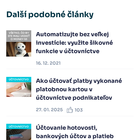
Další podobné články
Automatizujte bez veľkej
VŠETKO, ČO BY
STE MALI VEDIEŤ
O MONEY S3
investície: využite šikovné
funkcie v účtovníctve
16. 12. 2021
Ako účtovať platby vykonané
ÚČTOVNÍCTVO
platobnou kartou v
účtovníctve podnikateľov
27. 01. 2025
103
Účtovanie hotovosti,
ÚČTOVNÍCTVO
bankových účtov a platieb