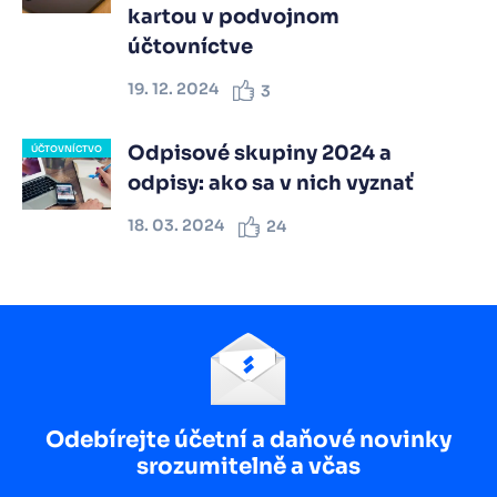
kartou v podvojnom
účtovníctve
19. 12. 2024
3
Odpisové skupiny 2024 a
ÚČTOVNÍCTVO
odpisy: ako sa v nich vyznať
18. 03. 2024
24
Odebírejte účetní a daňové novinky
srozumitelně a včas