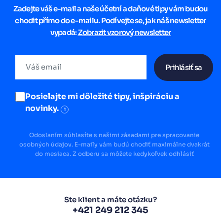
Zadejte váš e-mail a naše účetní a daňové tipy vám budou
chodit přímo do e-mailu. Podívejte se, jak náš newsletter
vypadá:
Zobrazit vzorový newsletter
Prihlásiť sa
Posielajte mi dôležité tipy, inšpiráciu a
novinky.
i
Odoslaním súhlasíte s našimi zásadami pre spracovanie
osobných údajov. E-maily vám budú chodiť maximálne dvakrát
do mesiaca. Z odberu sa môžete kedykoľvek odhlásiť
Ste klient a máte otázku?
+421 249 212 345