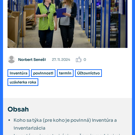
Norbert Seneši
27. 11. 2024
0
Inventúra
povinnosti
termín
Účtovníctvo
uzávierka roka
Obsah
Koho sa týka (pre koho je povinná) inventúra a
inventarizácia