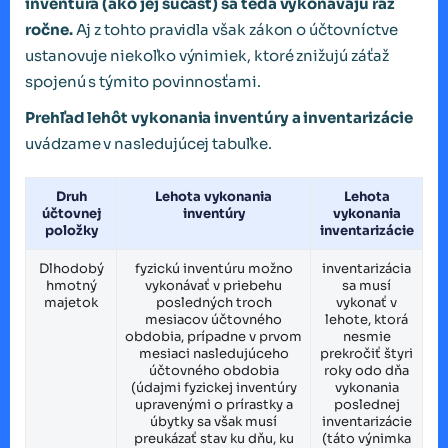
inventúra (ako jej súčasť) sa teda vykonávajú raz
ročne.
Aj z tohto pravidla však zákon o účtovníctve
ustanovuje niekoľko výnimiek, ktoré znižujú záťaž
spojenú s týmito povinnosťami.
Prehľad lehôt vykonania inventúry a inventarizácie
uvádzame v nasledujúcej tabuľke.
Druh
Lehota vykonania
Lehota
účtovnej
inventúry
vykonania
položky
inventarizácie
Dlhodobý
fyzickú inventúru možno
inventarizácia
hmotný
vykonávať v priebehu
sa musí
majetok
posledných troch
vykonať v
mesiacov účtovného
lehote, ktorá
obdobia, prípadne v prvom
nesmie
mesiaci nasledujúceho
prekročiť štyri
účtovného obdobia
roky odo dňa
(údajmi fyzickej inventúry
vykonania
upravenými o prírastky a
poslednej
úbytky sa však musí
inventarizácie
preukázať stav ku dňu, ku
(táto výnimka