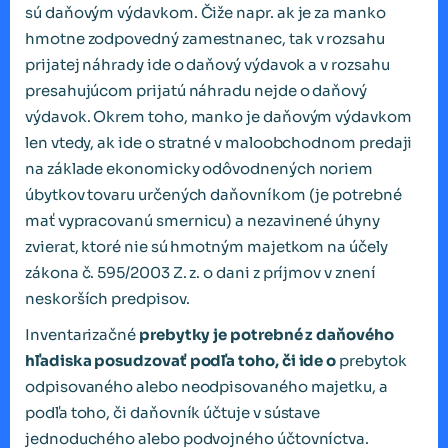
sú daňovým výdavkom. Čiže napr. ak je za manko
hmotne zodpovedný zamestnanec, tak v rozsahu
prijatej náhrady ide o daňový výdavok a v rozsahu
presahujúcom prijatú náhradu nejde o daňový
výdavok. Okrem toho, manko je daňovým výdavkom
len vtedy, ak ide o stratné v maloobchodnom predaji
na základe ekonomicky odôvodnených noriem
úbytkov tovaru určených daňovníkom (je potrebné
mať vypracovanú smernicu) a nezavinené úhyny
zvierat, ktoré nie sú hmotným majetkom na účely
zákona č. 595/2003 Z. z. o dani z príjmov v znení
neskorších predpisov.
Inventarizačné
prebytky je potrebné z daňového
hľadiska posudzovať podľa toho, či ide o
prebytok
odpisovaného alebo neodpisovaného majetku, a
podľa toho, či daňovník účtuje v sústave
jednoduchého alebo podvojného účtovníctva.