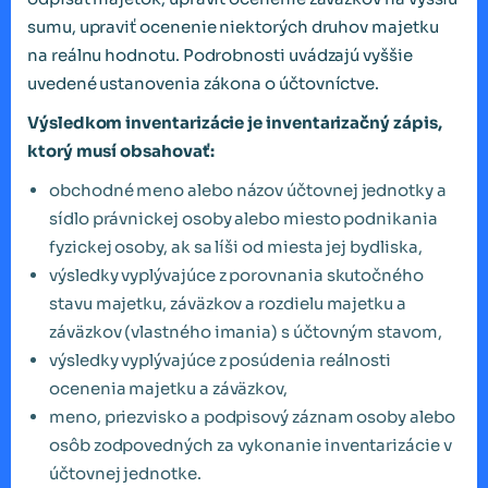
sumu, upraviť ocenenie niektorých druhov majetku
na reálnu hodnotu. Podrobnosti uvádzajú vyššie
uvedené ustanovenia zákona o účtovníctve.
Výsledkom inventarizácie je inventarizačný zápis,
ktorý musí obsahovať:
obchodné meno alebo názov účtovnej jednotky a
sídlo právnickej osoby alebo miesto podnikania
fyzickej osoby, ak sa líši od miesta jej bydliska,
výsledky vyplývajúce z porovnania skutočného
stavu majetku, záväzkov a rozdielu majetku a
záväzkov (vlastného imania) s účtovným stavom,
výsledky vyplývajúce z posúdenia reálnosti
ocenenia majetku a záväzkov,
meno, priezvisko a podpisový záznam osoby alebo
osôb zodpovedných za vykonanie inventarizácie v
účtovnej jednotke.