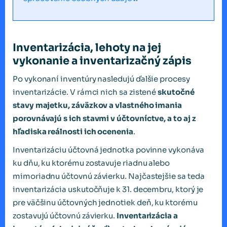
Inventarizácia, lehoty na jej
vykonanie a inventarizačný zápis
Po vykonaní inventúry nasledujú ďalšie procesy
inventarizácie. V rámci nich sa zistené
skutočné
stavy majetku, záväzkov a vlastného imania
porovnávajú s ich stavmi v účtovníctve, a to aj z
hľadiska reálnosti ich ocenenia
.
Inventarizáciu účtovná jednotka povinne vykonáva
ku dňu, ku ktorému zostavuje riadnu alebo
mimoriadnu účtovnú závierku. Najčastejšie sa teda
inventarizácia uskutočňuje k 31. decembru, ktorý je
pre väčšinu účtovných jednotiek deň, ku ktorému
zostavujú účtovnú závierku.
Inventarizácia a