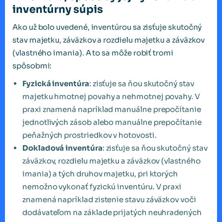
inventúrny súpis
Ako už bolo uvedené, inventúrou sa zisťuje skutočný
stav majetku, záväzkov a rozdielu majetku a záväzkov
(vlastného imania). A to sa môže robiť tromi
spôsobmi:
Fyzická inventúra
: zisťuje sa ňou skutočný stav
majetku hmotnej povahy a nehmotnej povahy. V
praxi znamená napríklad manuálne prepočítanie
jednotlivých zásob alebo manuálne prepočítanie
peňažných prostriedkov v hotovosti.
Dokladová inventúra
: zisťuje sa ňou skutočný stav
záväzkov, rozdielu majetku a záväzkov (vlastného
imania) a tých druhov majetku, pri ktorých
nemožno vykonať fyzickú inventúru. V praxi
znamená napríklad zistenie stavu záväzkov voči
dodávateľom na základe prijatých neuhradených