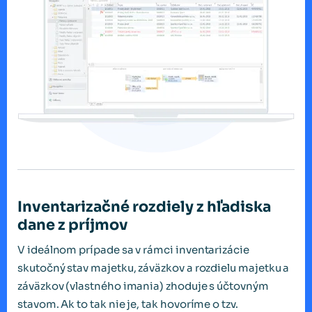
Inventarizačné rozdiely z hľadiska
dane z príjmov
V ideálnom prípade sa v rámci inventarizácie
skutočný stav majetku, záväzkov a rozdielu majetku a
záväzkov (vlastného imania) zhoduje s účtovným
stavom. Ak to tak nie je, tak hovoríme o tzv.