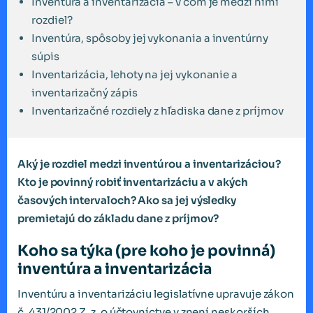
Inventúra a inventarizácia – v čom je medzi nimi
rozdiel?
Inventúra, spôsoby jej vykonania a inventúrny
súpis
Inventarizácia, lehoty na jej vykonanie a
inventarizačný zápis
Inventarizačné rozdiely z hľadiska dane z príjmov
Aký je rozdiel medzi inventúrou a inventarizáciou?
Kto je povinný robiť inventarizáciu a v akých
časových intervaloch? Ako sa jej výsledky
premietajú do základu dane z príjmov?
Koho sa týka (pre koho je povinná)
inventúra a inventarizácia
Inventúru a inventarizáciu legislatívne upravuje zákon
č. 431/2002 Z. z. o účtovníctve v znení neskorších