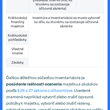
preukázať stav ku dňu, ku
ktorému sa zostavuje
účtovná závierka)
Krátkodobý
inventúra a inventarizácia sa musia vykonať
finančný
ku dňu, ku ktorému sa zostavuje účtovná
majetok
závierka
Krátkodobé
pohľadávky
Vlastné
imanie
Záväzky
Ďalšou dôležitou súčasťou inventarizácie je
posúdenie reálnosti ocenenia
majetku a záväzkov
podľa
§ 26 a 27 zákona o účtovníctve
. Uvedené
znamená napríklad vytvoriť alebo zrušiť opravné
položky k majetku, vytvoriť alebo zrušiť rezervy,
odpísať majetok, upraviť ocenenie záväzkov na vyššiu