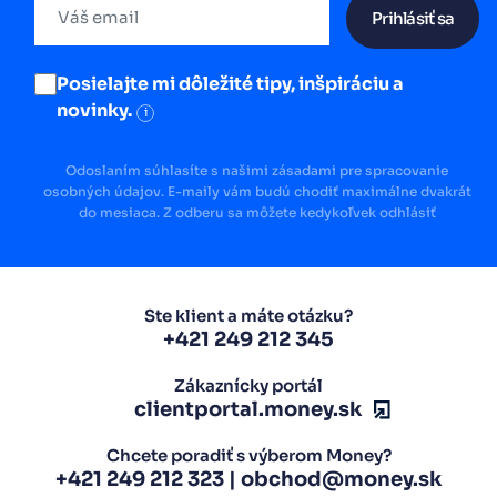
Prihlásiť sa
Posielajte mi dôležité tipy, inšpiráciu a
novinky.
i
Odoslaním súhlasíte s našimi zásadami pre spracovanie
osobných údajov. E-maily vám budú chodiť maximálne dvakrát
do mesiaca. Z odberu sa môžete kedykoľvek odhlásiť
Ste klient a máte otázku?
+421 249 212 345
Zákaznícky portál
clientportal.money.sk
Chcete poradiť s výberom Money?
+421 249 212 323
|
obchod@money.sk