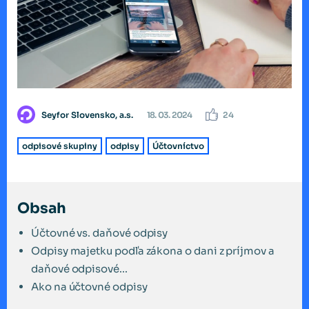
Seyfor Slovensko, a.s.
18. 03. 2024
24
odpisové skupiny
odpisy
Účtovníctvo
Obsah
Účtovné vs. daňové odpisy
Odpisy majetku podľa zákona o dani z príjmov a
daňové odpisové...
Ako na účtovné odpisy