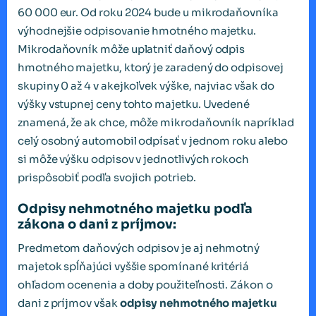
60 000 eur. Od roku 2024 bude u mikrodaňovníka
výhodnejšie odpisovanie hmotného majetku.
Mikrodaňovník môže uplatniť daňový odpis
hmotného majetku, ktorý je zaradený do odpisovej
skupiny 0 až 4 v akejkoľvek výške, najviac však do
výšky vstupnej ceny tohto majetku. Uvedené
znamená, že ak chce, môže mikrodaňovník napríklad
celý osobný automobil odpísať v jednom roku alebo
si môže výšku odpisov v jednotlivých rokoch
prispôsobiť podľa svojich potrieb.
Odpisy nehmotného majetku podľa
zákona o dani z príjmov:
Predmetom daňových odpisov je aj nehmotný
majetok spĺňajúci vyššie spomínané kritériá
ohľadom ocenenia a doby použiteľnosti. Zákon o
dani z príjmov však
odpisy nehmotného majetku