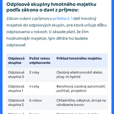
Odpisové skupiny hmotného majetku
podľa zákona o dani z príjmov:
Zákon o dani z príjmov v
prílohe č. 1
delí hmotný
majetok do odpisových skupín, pre ktoré určuje dĺžku
odpisovania v rokoch. V zásade platí, že čím
hodnotnejší majetok, tým dlhšie ho budete
odpisovať.
Odpisová
Počet rokov
Príklad hmotného majetku
skupina
odpisovania
Odpisová
2 roky
Osobný elektromobil alebo
skupina 0
plug-in hybrid
Odpisová
4 roky
Benzínový osobný automobil,
skupina 1
počítač, projektor
Odpisová
6 rokov
Chladnička, nábytok, stroje na
skupina 2
obrábanie kovov