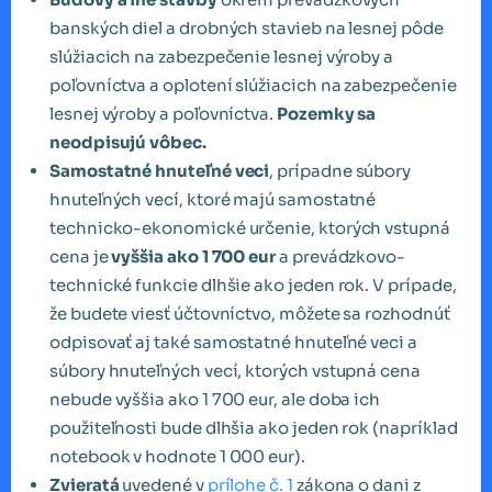
banských diel a drobných stavieb na lesnej pôde
slúžiacich na zabezpečenie lesnej výroby a
poľovníctva a oplotení slúžiacich na zabezpečenie
lesnej výroby a poľovníctva.
Pozemky sa
neodpisujú vôbec.
Samostatné hnuteľné veci
, prípadne súbory
hnuteľných vecí, ktoré majú samostatné
technicko-ekonomické určenie, ktorých vstupná
cena je
vyššia ako 1 700 eur
a prevádzkovo-
technické funkcie dlhšie ako jeden rok. V prípade,
že budete viesť účtovníctvo, môžete sa rozhodnúť
odpisovať aj také samostatné hnuteľné veci a
súbory hnuteľných vecí, ktorých vstupná cena
nebude vyššia ako 1 700 eur, ale doba ich
použiteľnosti bude dlhšia ako jeden rok (napríklad
notebook v hodnote 1 000 eur).
Zvieratá
uvedené v
prílohe č. 1
zákona o dani z