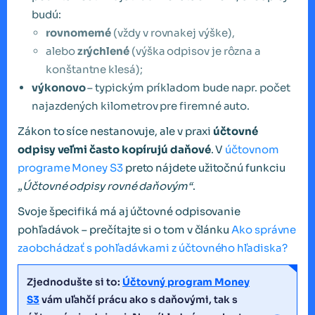
budú:
rovnomerné
(vždy v rovnakej výške),
alebo
zrýchlené
(výška odpisov je rôzna a
konštantne klesá);
výkonovo
– typickým príkladom bude napr. počet
najazdených kilometrov pre firemné auto.
Zákon to síce nestanovuje, ale v praxi
účtovné
odpisy veľmi často kopírujú daňové
. V
účtovnom
programe Money S3
preto nájdete užitočnú funkciu
„Účtovné odpisy rovné daňovým“
.
Svoje špecifiká má aj účtovné odpisovanie
pohľadávok – prečítajte si o tom v článku
Ako správne
zaobchádzať s pohľadávkami z účtovného hľadiska?
Zjednodušte si to:
Účtovný program Money
S3
vám uľahčí prácu ako s daňovými, tak s