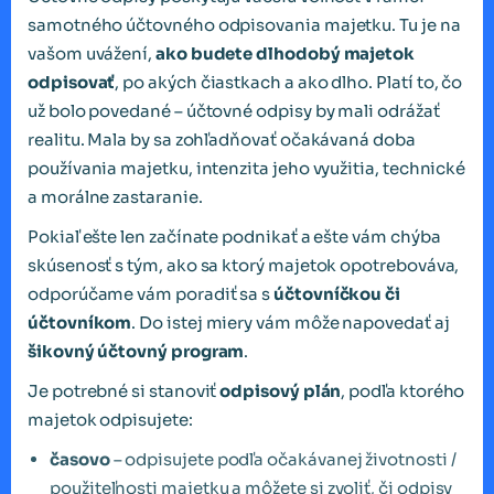
samotného účtovného odpisovania majetku. Tu je na
vašom uvážení,
ako budete dlhodobý majetok
odpisovať
, po akých čiastkach a ako dlho. Platí to, čo
už bolo povedané – účtovné odpisy by mali odrážať
realitu. Mala by sa zohľadňovať očakávaná doba
používania majetku, intenzita jeho využitia, technické
a morálne zastaranie.
Pokiaľ ešte len začínate podnikať a ešte vám chýba
skúsenosť s tým, ako sa ktorý majetok opotrebováva,
odporúčame vám poradiť sa s
účtovníčkou či
účtovníkom
. Do istej miery vám môže napovedať aj
šikovný účtovný program
.
Je potrebné si stanoviť
odpisový plán
, podľa ktorého
majetok odpisujete:
časovo
– odpisujete podľa očakávanej životnosti /
použiteľnosti majetku a môžete si zvoliť, či odpisy