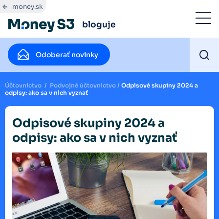
money.sk
bloguje
Odoberať novinky
Účtovníctvo
/
Podvojné účtovníctvo
/
Odpisové skupiny 2024 a
odpisy: ako sa v nich vyznať
Odpisové skupiny 2024 a
odpisy: ako sa v nich vyznať