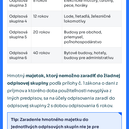
Odpisová
8 rokov
Elektrické motory, turbíny,
skupina 3
pece, horáky
Odpisová
12 rokov
Lode, lietadlá, železničné
skupina 4
lokomotívy
Odpisová
20 rokov
Budovy pre obchod,
skupina 5
priemysel,
poľnohospodárstvo
Odpisová
40 rokov
Bytové budovy, hotely,
skupina 6
budovy pre administratívu
Hmotný
majetok, ktorý nemožno zaradiť do žiadnej
odpisovej skupiny
podľa prílohy č. 1 zákona o dani z
príjmov a ktorého doba použiteľnosti nevyplýva z
iných predpisov, sa na účely odpisovania zaradí do
odpisovej skupiny 2 s dobou odpisovania 6 rokov.
Tip
: Zaradenie hmotného majetku do
jednotlivých odpisových skupín nie je pre