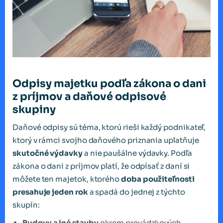
Odpisy majetku podľa zákona o dani
z príjmov a daňové odpisové
skupiny
Daňové odpisy sú téma, ktorú rieši každý podnikateľ,
ktorý v rámci svojho daňového priznania uplatňuje
skutočné výdavky
a nie paušálne výdavky. Podľa
zákona o dani z príjmov platí, že odpísať z daní si
môžete ten majetok, ktorého
doba použiteľnosti
presahuje jeden rok
a spadá do jednej z týchto
skupín:
Budovy a iné stavby
okrem prevádzkových