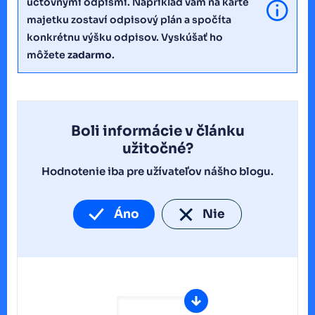
účtovnými odpismi. Napríklad vám na karte
majetku zostaví odpisový plán a spočíta
konkrétnu výšku odpisov. Vyskúšať ho
môžete
zadarmo
.
Boli informácie v článku
užitočné?
Hodnotenie iba pre užívateľov nášho blogu.
Áno
Nie