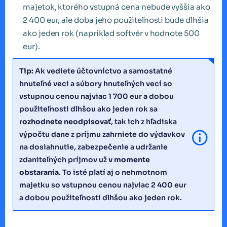
majetok, ktorého vstupná cena nebude vyššia ako
2 400 eur, ale doba jeho použiteľnosti bude dlhšia
ako jeden rok (napríklad softvér v hodnote 500
eur).
Tip:
Ak vediete účtovníctvo a samostatné
hnuteľné veci a súbory hnuteľných vecí so
vstupnou cenou najviac 1 700 eur a dobou
použiteľnosti dlhšou ako jeden rok sa
rozhodnete neodpisovať
, tak ich z hľadiska
výpočtu dane z príjmu zahrniete do výdavkov
na dosiahnutie, zabezpečenie a udržanie
zdaniteľných príjmov už
v momente
obstarania
. To isté platí aj o nehmotnom
majetku so vstupnou cenou najviac 2 400 eur
a dobou použiteľnosti dlhšou ako jeden rok.