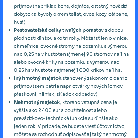
príjmov (napríklad kone, dojnice, ostatný hovädzí
dobytok a byvoly okrem teliat, ovce, kozy, ošípané,
husi).
Pestovateľské celky trvalých porastov
s dobou
plodnosti dlhšou ako tri roky. Môže ísť len o vinice,
chmeľnice, ovocné stromy na pozemku s výmerou
nad 0,25 ha v hustote najmenej 90 stromov na 1 ha
alebo ovocné kríky na pozemku s výmerou nad
0,25 ha v hustote najmenej 1 000 kríkov na 1 ha.
Iný hmotný majetok
stanovený zákonom o dani z
príjmov (sem patria napr. otvárky nových lomov,
pieskovní, hlinísk, skládok odpadov).
Nehmotný majetok
, ktorého vstupná cena je
vyššia ako 2 400 eur a použiteľnosť alebo
prevádzkovo-technické funkcie sú dlhšie ako
jeden rok. V prípade, že budete viesť účtovníctvo,
môžete sa rozhodnúť odpisovať aj taký nehmotný