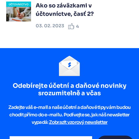
Ako so záväzkami v
ÚČTOVNÍCTVO
účtovníctve, časť 2?
03. 02. 2023
4
Odebírejte účetní a daňové novinky
srozumitelně a včas
Zadejte váš e-mail a naše účetní a daňové tipy vám budou
chodit přímo do e-mailu. Podívejte se, jak náš newsletter
vypadá:
Zobrazit vzorový newsletter