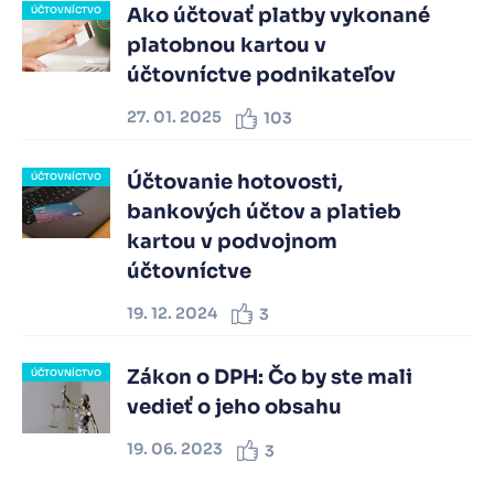
Ako účtovať platby vykonané
ÚČTOVNÍCTVO
platobnou kartou v
účtovníctve podnikateľov
27. 01. 2025
103
Účtovanie hotovosti,
ÚČTOVNÍCTVO
bankových účtov a platieb
kartou v podvojnom
účtovníctve
19. 12. 2024
3
Zákon o DPH: Čo by ste mali
ÚČTOVNÍCTVO
vedieť o jeho obsahu
19. 06. 2023
3