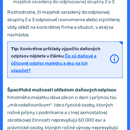
majetok zaradený do odpisovanej skupiny 2 a 3.
Rozhodnutie, či majetok zaradený do odpisovej
skupiny 2 a 3 odpisovať rovnomerne alebo zrýchlene,
vždy záleží na konkrétnej firme a situácii, v akej sa
nachádza.
Tip
: Konkrétne príklady výpočtu daňových
odpisov nájdete v článku
Čo sú daňové a
účtovné odpisy majetku a ako na ich
výpočet?
Špecifické možnosti ohľadom daňových odpisov
hmotného majetku dáva zákon o dani z príjmov tzv.
„mikrodaňovníkom“. Ide o fyzické osoby, ktorých
ročné príjmy z podnikania a z inej samostatnej
zárobkovej činnosti neprevyšujú 60 000 eur a
právnické osoby, ktorých ročné výnosy neprevyšujú