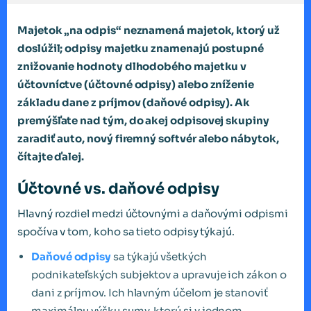
Majetok „na odpis“ neznamená majetok, ktorý už
doslúžil; odpisy majetku znamenajú postupné
znižovanie hodnoty dlhodobého majetku v
účtovníctve (účtovné odpisy) alebo zníženie
základu dane z príjmov (daňové odpisy). Ak
premýšľate nad tým, do akej odpisovej skupiny
zaradiť auto, nový firemný softvér alebo nábytok,
čítajte ďalej.
Účtovné vs. daňové odpisy
Hlavný rozdiel medzi účtovnými a daňovými odpismi
spočíva v tom, koho sa tieto odpisy týkajú.
Daňové odpisy
sa týkajú všetkých
podnikateľských subjektov a upravuje ich zákon o
dani z príjmov. Ich hlavným účelom je stanoviť
maximálnu výšku sumy, ktorú si v jednom