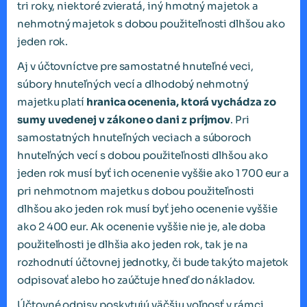
tri roky, niektoré zvieratá, iný hmotný majetok a
nehmotný majetok s dobou použiteľnosti dlhšou ako
jeden rok.
Aj v účtovníctve pre samostatné hnuteľné veci,
súbory hnuteľných vecí a dlhodobý nehmotný
majetku platí
hranica ocenenia, ktorá vychádza zo
sumy uvedenej v zákone o dani z príjmov
. Pri
samostatných hnuteľných veciach a súboroch
hnuteľných vecí s dobou použiteľnosti dlhšou ako
jeden rok musí byť ich ocenenie vyššie ako 1 700 eur a
pri nehmotnom majetku s dobou použiteľnosti
dlhšou ako jeden rok musí byť jeho ocenenie vyššie
ako 2 400 eur. Ak ocenenie vyššie nie je, ale doba
použiteľnosti je dlhšia ako jeden rok, tak je na
rozhodnutí účtovnej jednotky, či bude takýto majetok
odpisovať alebo ho zaúčtuje hneď do nákladov.
Účtovné odpisy poskytujú väčšiu voľnosť v rámci