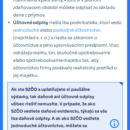
zdaňovacom období môžete odpísať zo základu
dane z príjmov.
Účtovné odpisy
riešia iba podnikatelia, ktorí vedú
jednoduché
alebo
podvojné účtovníctvo
(napríklad s. r. o.) a riadia sa zákonom o
účtovníctve a jeho vykonávacími predpismi. Viac
odrážajú realitu, tzn. skutočné opotrebovanie
alebo spotrebovávanie majetku tak, aby
účtovníctvo firmy podávalo realistický prehľad o
jej majetku.
Ak ste
SZČO
a uplatňujete si paušálne
výdavky, tak daňové ani účtovné odpisy
vôbec riešiť nemusíte. V prípade, že ako
SZČO vediete daňovú evidenciu, týkajú sa vás
iba daňové odpisy. A ak ako SZČO vediete
jednoduché účtovníctvo, môžete sa