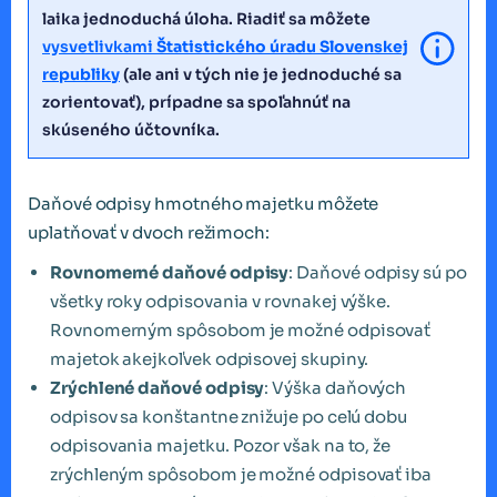
laika jednoduchá úloha. Riadiť sa môžete
vysvetlivkami
Štatistického úradu Slovenskej
republiky
(ale ani v tých nie je jednoduché sa
zorientovať), prípadne sa spoľahnúť na
skúseného účtovníka.
Daňové odpisy hmotného majetku môžete
uplatňovať v dvoch režimoch:
Rovnomerné daňové odpisy
: Daňové odpisy sú po
všetky roky odpisovania v rovnakej výške.
Rovnomerným spôsobom je možné odpisovať
majetok akejkoľvek odpisovej skupiny.
Zrýchlené daňové odpisy
: Výška daňových
odpisov sa konštantne znižuje po celú dobu
odpisovania majetku. Pozor však na to, že
zrýchleným spôsobom je možné odpisovať iba