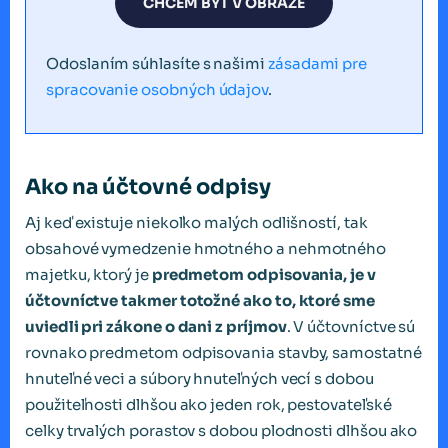
CHCEM BYŤ V OBRAZE
Odoslaním súhlasíte s našimi
zásadami pre
spracovanie osobných údajov
.
Ako na účtovné odpisy
Aj keď existuje niekoľko malých odlišností, tak
obsahové vymedzenie hmotného a nehmotného
majetku, ktorý je
predmetom odpisovania, je v
účtovníctve takmer totožné ako to, ktoré sme
uviedli pri zákone o dani z príjmov
. V účtovníctve sú
rovnako predmetom odpisovania stavby, samostatné
hnuteľné veci a súbory hnuteľných vecí s dobou
použiteľnosti dlhšou ako jeden rok, pestovateľské
celky trvalých porastov s dobou plodnosti dlhšou ako