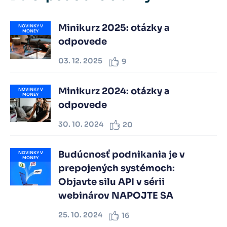
Minikurz 2025: otázky a
NOVINKY V
MONEY
odpovede
03. 12. 2025
9
Minikurz 2024: otázky a
NOVINKY V
MONEY
odpovede
30. 10. 2024
20
Budúcnosť podnikania je v
NOVINKY V
MONEY
prepojených systémoch:
Objavte silu API v sérii
webinárov NAPOJTE SA
25. 10. 2024
16