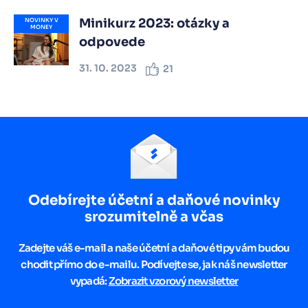
Minikurz 2023: otázky a
NOVINKY V
MONEY
odpovede
31. 10. 2023
21
Odebírejte účetní a daňové novinky
srozumitelně a včas
Zadejte váš e-mail a naše účetní a daňové tipy vám budou
chodit přímo do e-mailu. Podívejte se, jak náš newsletter
vypadá:
Zobrazit vzorový newsletter