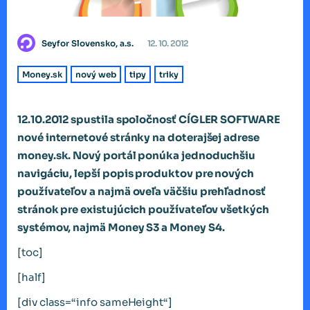
Seyfor Slovensko, a.s.
12. 10. 2012
Money.sk
nový web
tipy
triky
12.10.2012 spustila spoločnosť CÍGLER SOFTWARE
nové internetové stránky na doterajšej adrese
money.sk. Nový portál ponúka jednoduchšiu
navigáciu, lepší popis produktov pre nových
používateľov a najmä oveľa väčšiu prehľadnosť
stránok pre existujúcich používateľov všetkých
systémov, najmä Money S3 a Money S4.
[toc]
[half]
[div class=“info sameHeight“]