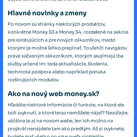
Hlavné novinky a zmeny
Po novom sú stránky niektorých produktov,
konkrétne Money S3 a Money S4, rozdelené na sekcie
pre existujúcich a pre nových zákazníkov, medzi
ktorými je možné ľahko prepínať. To uľahčí navigáciu
práve súčasným zákazníkom, ktorých zaujímajú iba
služby určené im: teda aktualizácie, školenia,
technická podpora alebo napríklad ponuka
rozširujúcich modulov.
Ako na nový web money.sk?
Hľadáte niektoré informácie či funkcie, na ktoré ste
boli zvyknutí, a ktoré teraz nemôžete nájsť? Nezúfajte,
väčšina je aj na novom webe, len ich možno na
prvýkrát nenájdete tam ako predtým. Až si zvyknete,
budete mať všetko po ruke oveľa rýchlejšie.