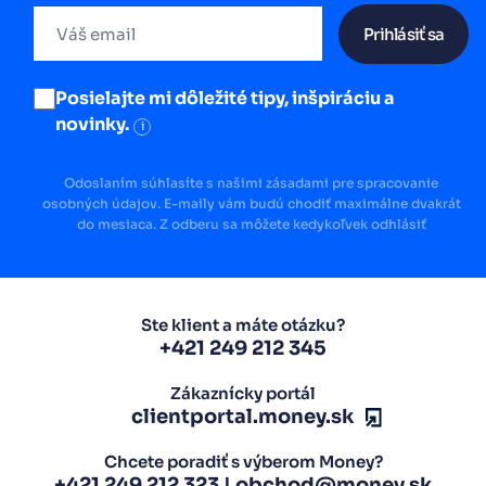
Prihlásiť sa
Posielajte mi dôležité tipy, inšpiráciu a
novinky.
i
Odoslaním súhlasíte s našimi zásadami pre spracovanie
osobných údajov. E-maily vám budú chodiť maximálne dvakrát
do mesiaca. Z odberu sa môžete kedykoľvek odhlásiť
Ste klient a máte otázku?
+421 249 212 345
Zákaznícky portál
clientportal.money.sk
Chcete poradiť s výberom Money?
+421 249 212 323
|
obchod@money.sk