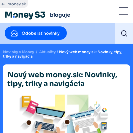
money.sk
bloguje
Odoberať novinky
Novinky v Money
/
Aktuality
/
Nový web money.sk: Novinky, tipy,
triky a navigácia
Nový web money.sk: Novinky,
tipy, triky a navigácia