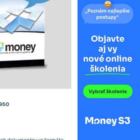
Objavte
aj vy
nové online
školenia
Vybrať školenie
.950
ných dokumentov vo formáte