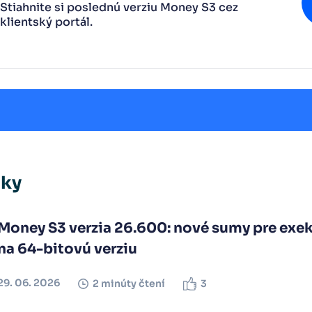
Stiahnite si poslednú verziu Money S3 cez
klientský portál.
nky
Money S3 verzia 26.600: nové sumy pre exek
na 64-bitovú verziu
29. 06. 2026
2 minúty čtení
3