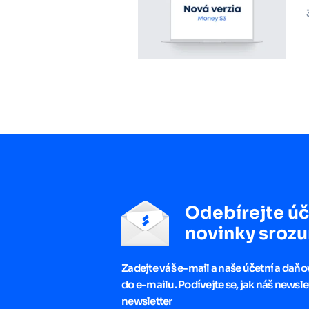
Odebírejte úč
novinky srozu
Zadejte váš e-mail a naše účetní a daň
do e-mailu. Podívejte se, jak náš newsle
newsletter