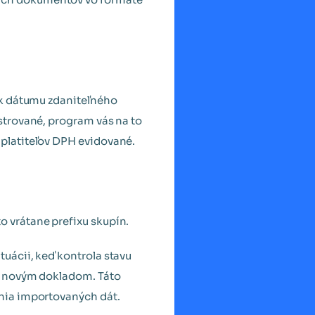
 k dátumu zdaniteľného
strované, program vás na to
 platiteľov DPH evidované.
 vrátane prefixu skupín.
uácii, keď kontrola stavu
lo novým dokladom. Táto
ania importovaných dát.