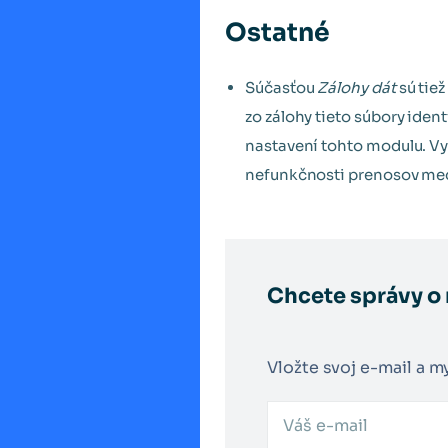
Ostatné
Súčasťou
Zálohy dát
sú tie
zo zálohy tieto súbory ide
nastavení tohto modulu. V
nefunkčnosti prenosov me
Chcete správy o
Vložte svoj e-mail a m