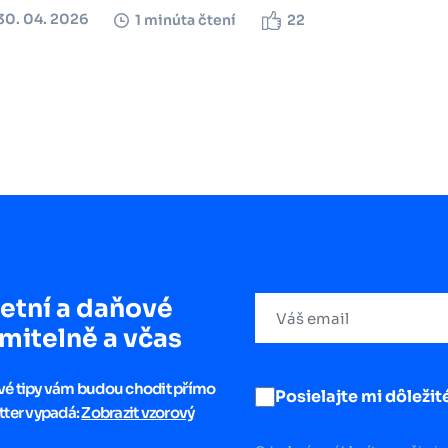
30. 04. 2026
1 minúta čtení
22
etní a daňové
mitelně a včas
ové tipy vám budou chodit přímo
Posielajte mi dôležité
tter vypadá:
Zobrazit vzorový