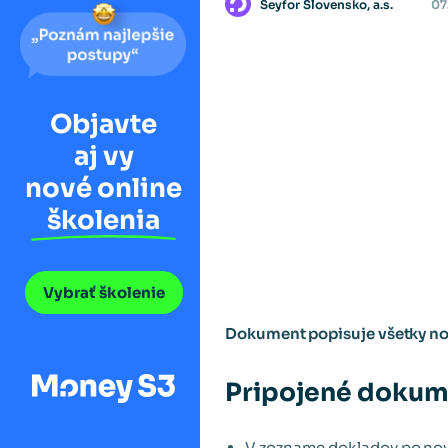
Seyfor Slovensko, a.s.
07
Objavte
aj vy
nové online
školenia
Vybrať školenie
Dokument popisuje všetky nov
Pripojené dokum
V zozname dokladov po nov