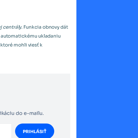
 centrály
. Funkcia obnovy dát
ť k automatickému ukladaniu
toré mohli viesť k
ikáciu do e-mailu.
PRIHLÁSIŤ