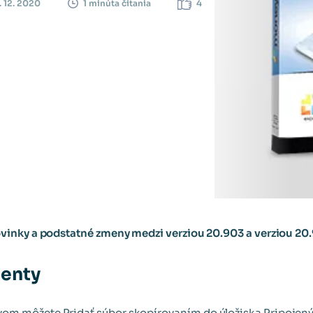
. 12. 2020
4
1 minúta čítania
inky a podstatné zmeny medzi verziou 20.903 a verziou 20
enty
om môžete Pridať súbor skopírovaním do úložiska Pripoje