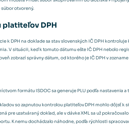
o súbor otvorený.
 platiteľov DPH
rácie k DPH na doklade sa stav slovenských IČ DPH kontroluje
nia. V situácii, keď k tomuto dátumu ešte IČ DPH nebolo regi
oveň zobrazí správny dátum, od ktorého je IČ DPH v zozname
níctvom formátu ISDOC sa generuje PLU podľa nastavenia a to
ladov so zapnutou kontrolou platiteľov DPH mohlo dôjsť k sit
čená pre uzatváraný doklad, ale v dávke XML sa už pokračova
mportu. K nemu dochádzalo náhodne, podľa rýchlosti spracov