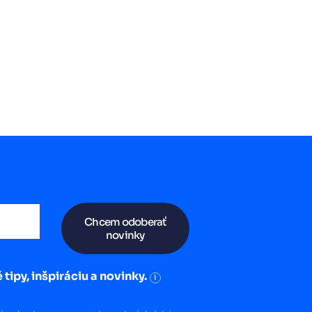
Chcem odoberať
novinky
 tipy, inšpiráciu a novinky.
i