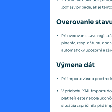
.pdf aj v prípade, ak je tent
Overovanie stavu
Pri overovaní stavu regist
plnenia, resp. dátumu doda
automaticky upozorní a zár
Výmena dát
Pri importe zásob prostred
V priebehu XML importu dok
platiteľa ešte nebola ukon
situácia zapríčinila pád i