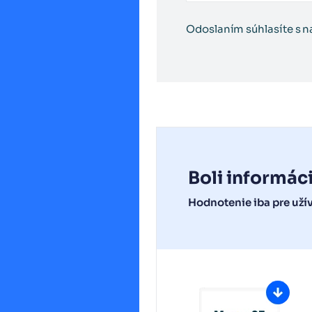
Odoslaním súhlasíte s 
Boli informác
Hodnotenie iba pre uží