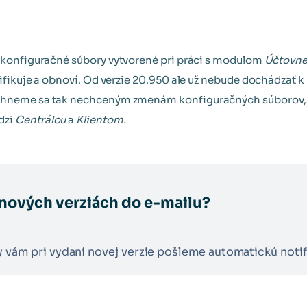
ž konfiguračné súbory vytvorené pri práci s modulom
Účtovnej
ntifikuje a obnoví. Od verzie 20.950 ale už nebude dochádza
yhneme sa tak nechceným zmenám konfiguračných súborov, k
dzi
Centrálou
a
Klientom.
 nových verziách do e-mailu?
y vám pri vydaní novej verzie pošleme automatickú notif