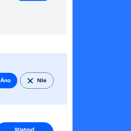
Áno
Nie
Stiahnuť