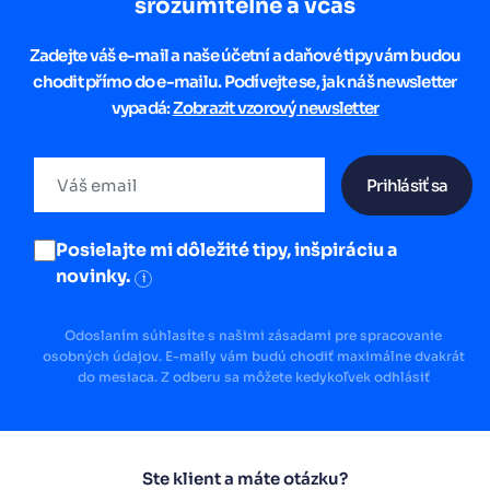
srozumitelně a včas
Zadejte váš e-mail a naše účetní a daňové tipy vám budou
chodit přímo do e-mailu. Podívejte se, jak náš newsletter
vypadá:
Zobrazit vzorový newsletter
Prihlásiť sa
Posielajte mi dôležité tipy, inšpiráciu a
novinky.
i
Odoslaním súhlasíte s našimi zásadami pre spracovanie
osobných údajov. E-maily vám budú chodiť maximálne dvakrát
do mesiaca. Z odberu sa môžete kedykoľvek odhlásiť
Ste klient a máte otázku?