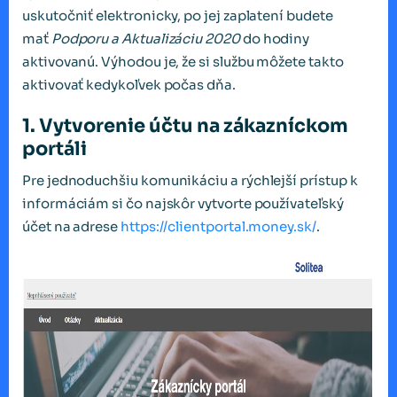
uskutočniť elektronicky, po jej zaplatení budete
mať
Podporu a Aktualizáciu 2020
do hodiny
aktivovanú. Výhodou je, že si službu môžete takto
aktivovať kedykoľvek počas dňa.
1. Vytvorenie účtu na zákazníckom
portáli
Pre jednoduchšiu komunikáciu a rýchlejší prístup k
informáciám si čo najskôr vytvorte používateľský
účet na adrese
https://clientportal.money.sk/
.