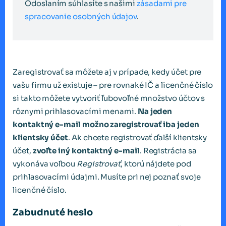
Odoslaním súhlasíte s našimi
zásadami pre
spracovanie osobných údajov
.
Zaregistrovať sa môžete aj v prípade, kedy účet pre
vašu firmu už existuje – pre rovnaké IČ a licenčné číslo
si takto môžete vytvoriť ľubovoľné množstvo účtov s
rôznymi prihlasovacími menami.
Na jeden
kontaktný e-mail možno zaregistrovať iba jeden
klientsky účet
. Ak chcete registrovať ďalší klientsky
účet,
zvoľte iný kontaktný e-mail
. Registrácia sa
vykonáva voľbou
Registrovať
, ktorú nájdete pod
prihlasovacími údajmi. Musíte pri nej poznať svoje
licenčné číslo.
Zabudnuté heslo