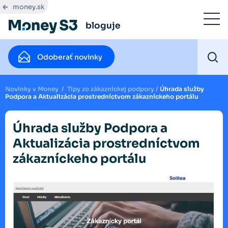
money.sk
bloguje
Odoberať novinky
Novinky v Money
/
Tipy zo zákazníckej podpory
/
Úhrada služby
Podpora a Aktualizácia prostredníctvom zákazníckeho portálu
Úhrada služby Podpora a
Aktualizácia prostredníctvom
zákazníckeho portálu