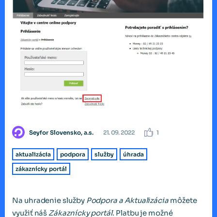
Seyfor Slovensko, a.s.
21. 09. 2022
1
aktualizácia
podpora
služby
úhrada
zákaznícky portál
Na uhradenie služby
Podpora a Aktualizácia
môžete
využiť náš
Zákaznícky portál
. Platbu je možné