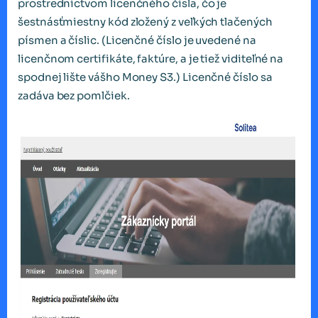
prostredníctvom licenčného čísla, čo je
šestnásťmiestny kód zložený z veľkých tlačených
písmen a číslic. (Licenčné číslo je uvedené na
licenčnom certifikáte, faktúre, a je tiež viditeľné na
spodnej lište vášho Money S3.) Licenčné číslo sa
zadáva bez pomlčiek.