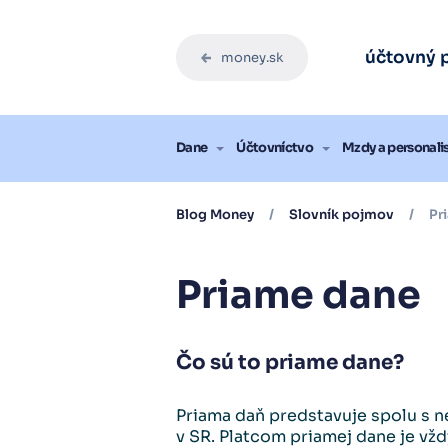
Účtovný
Účtovný
Účtovný
Účtovný
Účtovný
účtovný 
money.sk
Vysk
Vysk
Vysk
Vysk
Vysk
Blog
Dane
Účtovníctvo
Mzdy a personali
Blog Money
/
Slovník pojmov
/
Pr
Priame dane
Čo sú to priame dane?
Priama daň predstavuje spolu s 
v SR. Platcom priamej dane je v