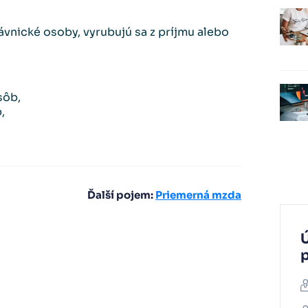
rávnické osoby, vyrubujú sa z príjmu alebo
sôb,
,
Ďalší pojem:
Priemerná mzda
Ú