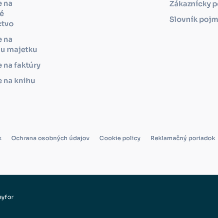
e na
Zákaznícky p
é
Slovník poj
ctvo
e na
iu majetku
 na faktúry
 na knihu
k
Ochrana osobných údajov
Cookie policy
Reklamačný poriadok
eyfor