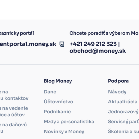
aznícky portál
Chcete poradiť s výberom Mo
ientportal.money.sk
+421 249 212 323
|
obchod@money.sk
Blog Money
Podpora
e na
Dane
Návody
iu kontaktov
Účtovníctvo
Aktualizácia
 na vedenie
Podnikanie
Jednorazový 
ce a účtov
Mzdy a personalistika
Servisný par
e na daňovú
iu
Novinky v Money
Školenia a ku