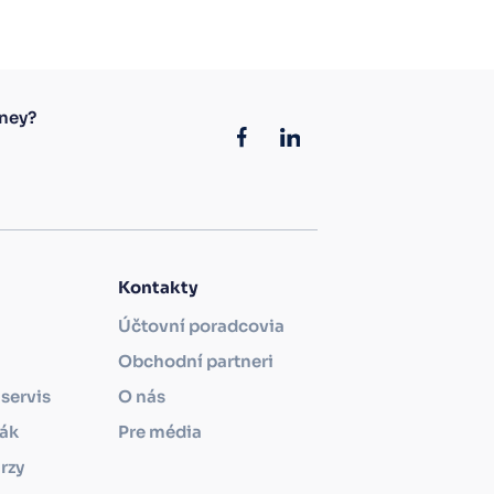
ney?
Kontakty
Účtovní poradcovia
Obchodní partneri
servis
O nás
ťák
Pre média
rzy