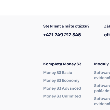
Ste klient a máte otázku?
Zák
+421 249 212 345
cl
Komplety Money S3
Moduly
Money S3 Basic
Softwar
evidenc
Money S3 Economy
Software
Money S3 Advanced
pokladni
Money S3 Unlimited
Softwar
evidenc