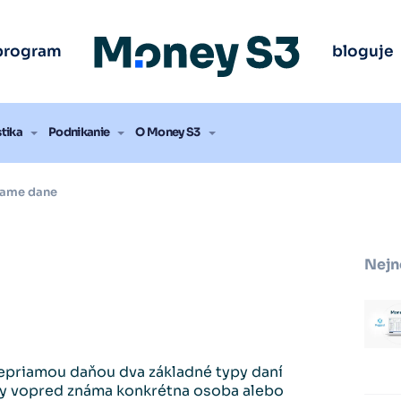
 program Money S3
 program Money S3
 program Money S3
 program Money S3
 program Money S3
program
bloguje
úšať zadarmo
úšať zadarmo
úšať zadarmo
úšať zadarmo
úšať zadarmo
stika
Podnikanie
O Money S3
iame dane
Nejn
nepriamou daňou dva základné typy daní
ždy vopred známa konkrétna osoba alebo