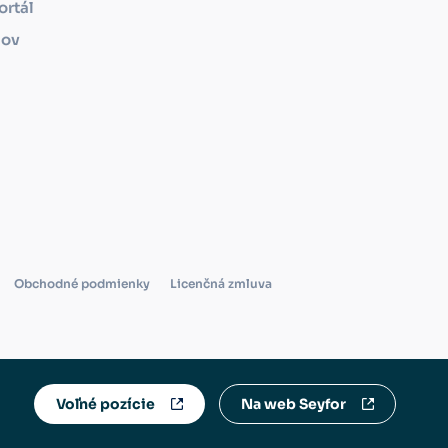
ortál
mov
Obchodné podmienky
Licenčná zmluva
Voľné pozície
Na web Seyfor