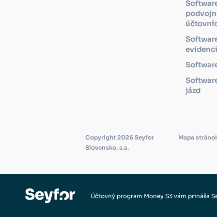
Softwar
podvojn
účtovní
Softwar
evidenc
Software
Software
jázd
Copyright 2026 Seyfor
Mapa stráno
Slovensko, a.s.
Účtovný program Money S3 vám prináša S