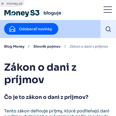
money.sk
bloguje
Odoberať novinky
Blog Money
/
Slovník pojmov
/
Zákon o dani z príjmov
Zákon o dani z
príjmov
Čo je to zákon o dani z príjmov?
Tento zákon definuje príjmy, ktoré podliehajú dani