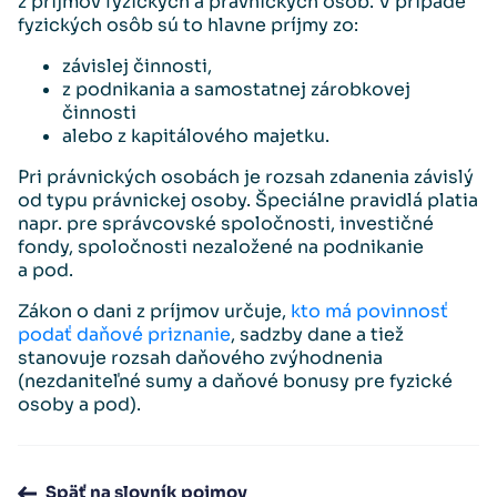
z príjmov fyzických a právnických osôb. V prípade
fyzických osôb sú to hlavne príjmy zo:
závislej činnosti,
z podnikania a samostatnej zárobkovej
činnosti
alebo z kapitálového majetku.
Pri právnických osobách je rozsah zdanenia závislý
od typu právnickej osoby. Špeciálne pravidlá platia
napr. pre správcovské spoločnosti, investičné
fondy, spoločnosti nezaložené na podnikanie
a pod.
Zákon o dani z príjmov určuje,
kto má povinnosť
podať daňové priznanie
, sadzby dane a tiež
stanovuje rozsah daňového zvýhodnenia
(nezdaniteľné sumy a daňové bonusy pre fyzické
osoby a pod).
Späť na slovník pojmov