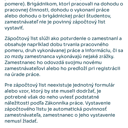
pomere). Brigádnikom, ktorí pracovali na dohodu o
pracovnej činnosti, dohodu o vykonaní práce
alebo dohodu o brigádnickej práci študentov,
zamestnávateľ nie je povinný zápočtový list
vystaviť.
Zápočtový list slúži ako potvrdenie o zamestnaní a
obsahuje napríklad dobu trvania pracovného
pomeru, druh vykonávanej práce a informáciu, či sa
zo mzdy zamestnanca vykonávajú nejaké zrážky.
Zamestnanec ho odovzdá svojmu novému
zamestnávateľovi alebo ho predloží pri registrácii
na úrade práce.
Pre zápočtový list neexistuje jednotný formulár
alebo vzor, ktorý by ste museli dodržať, je
potrebné však do neho uviesť podstatné
náležitosti podľa Zákonníka práce. Vystavenie
zápočtového listu je automatická povinnosť
zamestnávateľa, zamestnanec o jeho vystavenie
nemusí žiadať.