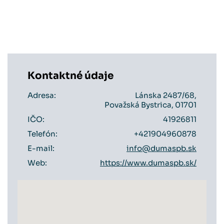
Kontaktné údaje
Adresa:
Lánska 2487/68,
Považská Bystrica, 01701
IČO:
41926811
Telefón:
+421904960878
E-mail:
info@dumaspb.sk
Web:
https://www.dumaspb.sk/