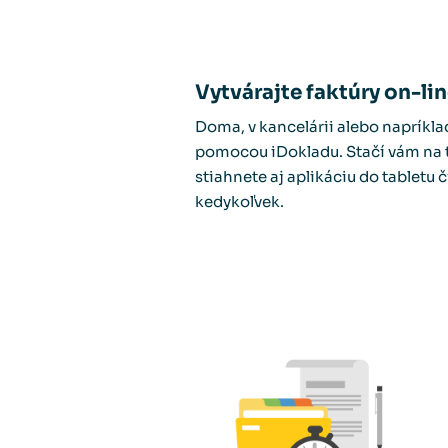
Vytvárajte faktúry on-li
Doma, v kancelárii alebo napríkla
pomocou iDokladu. Stačí vám na t
stiahnete aj aplikáciu do tabletu 
kedykoľvek.