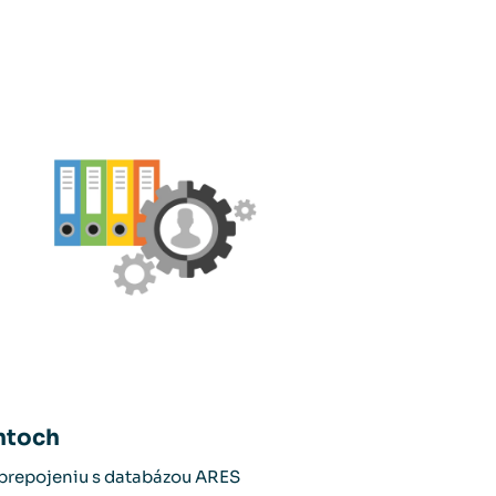
entoch
a prepojeniu s databázou ARES