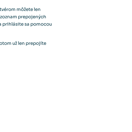
ftvérom môžete len
zí zoznam prepojených
 a prihlásite sa pomocou
otom už len prepojíte