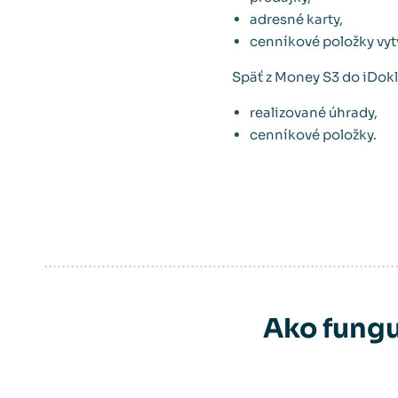
adresné karty,
cenníkové položky vyt
Späť z Money S3 do iDok
realizované úhrady,
cenníkové položky.
Ako fungu