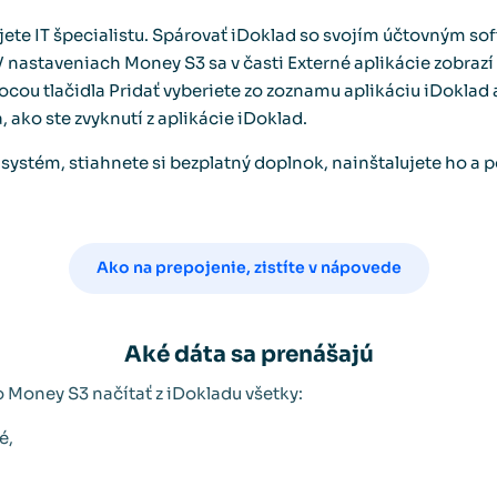
ete IT špecialistu. Spárovať iDoklad so svojím účtovným so
V nastaveniach Money S3 sa v časti Externé aplikácie zobra
ocou tlačidla Pridať vyberiete zo zoznamu aplikáciu iDoklad
, ako ste zvyknutí z aplikácie iDoklad.
systém, stiahnete si bezplatný doplnok, nainštalujete ho a p
Ako na prepojenie, zistíte v nápovede
Aké dáta sa prenášajú
 Money S3 načítať z iDokladu všetky:
é,