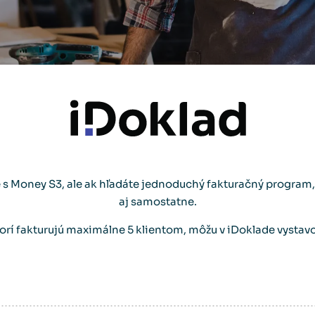
 s Money S3, ale ak hľadáte jednoduchý fakturačný program,
aj samostatne.
torí fakturujú maximálne 5 klientom, môžu v iDoklade vystav