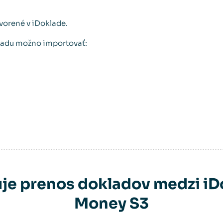
vorené v iDoklade.
ladu možno importovať:
je prenos dokladov medzi i
Money S3