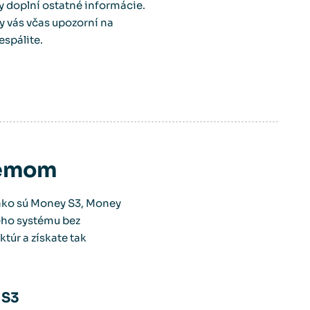
y doplní ostatné informácie.
 vás včas upozorní na
espálite.
témom
ako sú Money S3, Money
ého systému bez
túr a získate tak
 S3