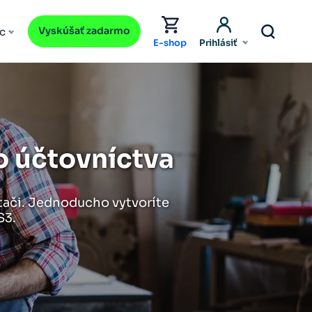
Vyskúšať zadarmo
c
E-shop
Prihlásiť
o účtovníctva
ítači. Jednoducho vytvoríte
S3.