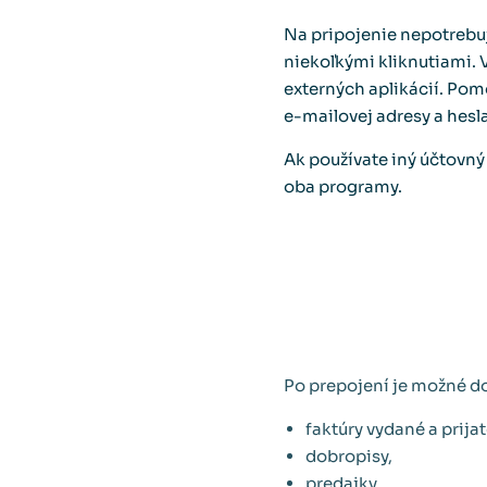
Na pripojenie nepotrebuj
niekoľkými kliknutiami. 
externých aplikácií. Pom
e-mailovej adresy a hesla
Ak používate iný účtovný 
oba programy.
Po prepojení je možné do
faktúry vydané a prijat
dobropisy,
predajky,