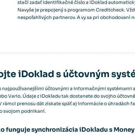
stačí zadať identifikačné číslo a iDoklad automatick
Navyše je prepojený s programom Creditcheck. Vždy
nespoľahlivých partnerov. A vy sa pri obchodovaní n
ojte iDoklad s účtovným sys
 s najpoužívanejšími účtovnými a informačnými systémami 
ebo Vario. Údaje z iDokladu tak dostanete do svojho účtovn
 rámci prenosu dát získate späť aj informácie o úhradách fak
 o svojom podnikaní.
o funguje synchronizácia iDokladu s Money