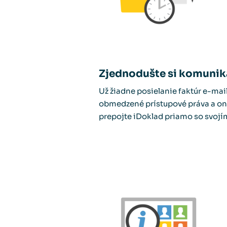
Zjednodušte si komunik
Už žiadne posielanie faktúr e-ma
obmedzené prístupové práva a on
prepojte iDoklad priamo so svoj