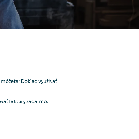
 môžete iDoklad využívať
ovať faktúry zadarmo.