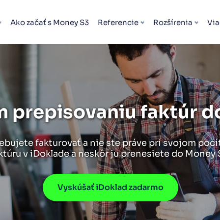
Ako začať s Money S3
Referencie
Rozšírenia
Via
 prepisovaniu faktúr d
rebujete fakturovať a nie ste práve pri svojom poč
ktúru v iDoklade a neskôr ju prenesiete do Money 
Vyskúšať iDoklad zadarmo