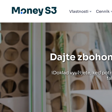
Všetky rozšírenia
Vlastnosti
Cenník
Dajte zbohom
iDoklad využijete, keď pot
fa