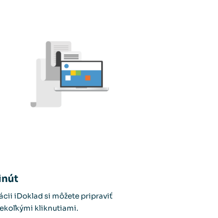
inút
ácii iDoklad si môžete pripraviť
ekoľkými kliknutiami.