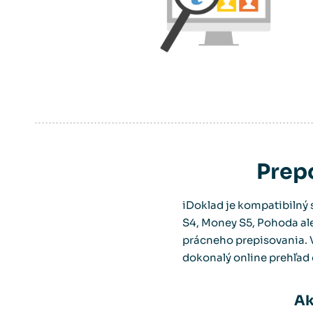
Prep
iDoklad je kompatibilný
S4, Money S5, Pohoda al
prácneho prepisovania. V
dokonalý online prehľad
Ak