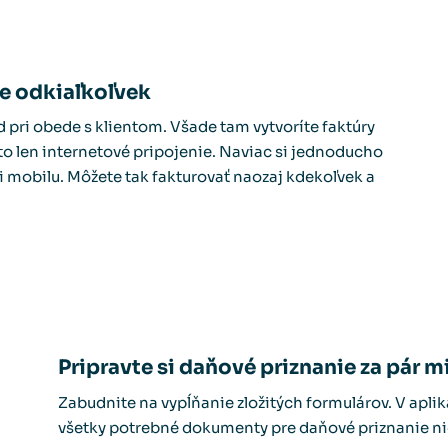
ne odkiaľkoľvek
d pri obede s klientom. Všade tam vytvoríte faktúry
o len internetové pripojenie. Naviac si jednoducho
či mobilu. Môžete tak fakturovať naozaj kdekoľvek a
Pripravte si daňové priznanie za pár m
Zabudnite na vypĺňanie zložitých formulárov. V aplik
všetky potrebné dokumenty pre daňové priznanie ni