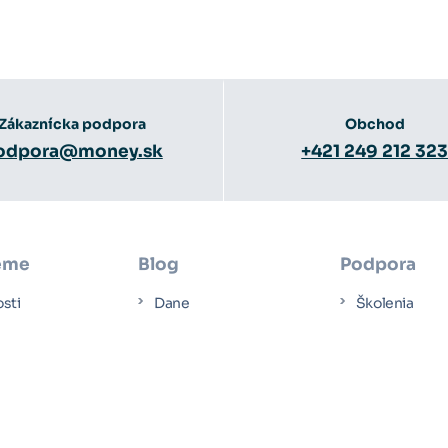
Zákaznícka podpora
Obchod
odpora@money.sk
+421 249 212 32
éme
Blog
Podpora
osti
Dane
Školenia
k
Účtovníctvo
Návody
ové štúdie
Mzdy a personalistika
Video návod
čať s Money S3
Podnikanie
Dokumentáci
enia
Novinky v Money S3
Jednorazový 