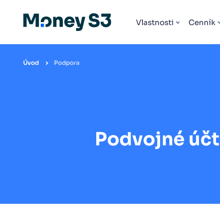
Všetky rozšírenia
Vlastnosti
Cenník
Úvod
Podpora
Podvojné účt