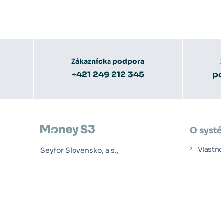
Zákaznícka podpora
+421 249 212 345
p
O syst
Vlastn
Seyfor Slovensko, a.s.,
Plynárenská 7/C, Bratislava
Cenní
Prípad
Ako za
Rozšír