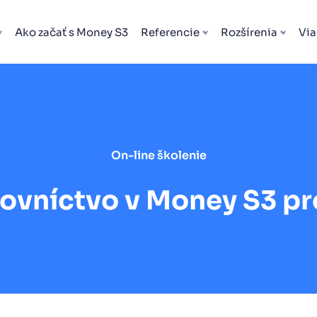
Ako začať s Money S3
Referencie
Rozšírenia
Via
On-line školenie
ovníctvo v Money S3 pr