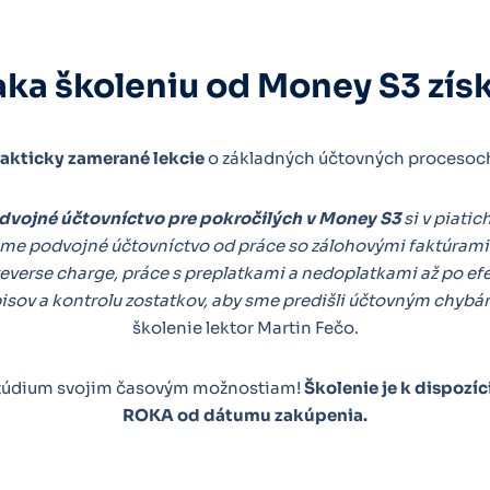
ka školeniu od Money S3 zís
rakticky zamerané lekcie
o základných účtovných procesoc
dvojné účtovníctvo pre pokročilých v Money S3
si v piati
eme podvojné účtovníctvo od práce so zálohovými faktúrami 
verse charge, práce s preplatkami a nedoplatkami až po ef
sov a kontrolu zostatkov, aby sme predišli účtovným chybá
školenie lektor Martin Fečo.
štúdium svojim časovým možnostiam!
Školenie je k dispozí
ROKA od dátumu zakúpenia.