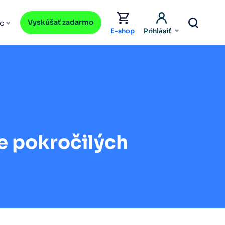
Vyskúšať zadarmo
c
E-shop
Prihlásiť
e pokročilých