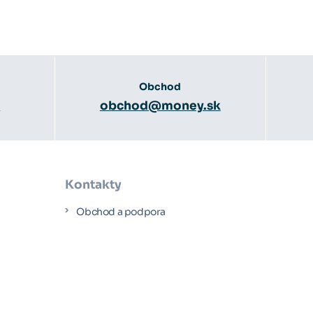
Obchod
3
obchod@money.sk
Kontakty
Obchod a podpora
Účtovní poradcovia
y
Obchodní partneri
a
servis