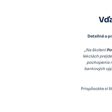
Vďa
Detailné a p
„Na školení
Po
lekciách prejd
pochopenia re
bankových výpi
Prispôsobte si 