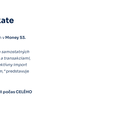
kate
h v
Money S3
.
ch samostatných
a transakciami,
ektívny import
m,“
predstavuje
cii počas CELÉHO