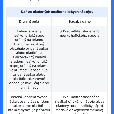
Daň zo sladených nealkoholických nápojov
Druh nápoja
Sadzba dane
balený sladený
0,15 eura/liter sladeného
nealkoholický nápoj
nealkoholického nápoja
určený na priamu
konzumáciu, ktorý
obsahuje pridaný cukor
alebo sladidlo a
akýkoľvek iný balený
sladený nealkoholický
nápoj určený na priamu
konzumáciu obsahujúci
pridaný cukor alebo
sladidlo, ak zároveň
obsahuje kávu, čaj alebo
ich náhrady
balená koncentrovaná
1,05 eura/liter sladeného
látka obsahujúca pridaný
nealkoholického nápoja, ak sa
cukor alebo sladidlo,
sladený nealkoholický nápoj
ktorá si vyžaduje prípravu
dodáva v akejkoľvek meracej