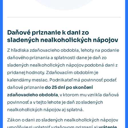
Daňové priznanie k dani zo
sladených nealkoholických nápojov
Z hľadiska zdaňovacieho obdobia, lehoty na podanie
daňového priznania a splatnosti dane je daň zo
sladených nealkoholických nápojov podobná dani z
pridanej hodnoty. Zdaňovacím obdobím je
kalendárny mesiac. Podnikateľ má povinnosť podať
daňové priznanie
do 25 dní po skončení
zdaňovacieho obdobia
, v ktorom mu vznikla daňová
povinnosť a v tejto lehote je daň zo sladených
nealkoholických nápojov aj splatná.
Zákon o dani zo sladených nealkoholických nápojov
umožňuje si uplatniť v daňovom priznaní aj
vrátenie