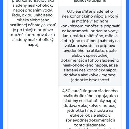
pred konzumáciou ako
jednotke objemu
sladený nealkoholický
nápoj pridaním vody,
0,15 eura/liter sladeného
ľadu, oxidu uhličitého,
nealkoholického nápoja, ktorý
mlieka alebo jeho
je možné v jedinom
rastlinnej náhrady a ktorú
konkrétnom množstve pripraviť
je po takejto príprave
na konzumáciu pridaním vody,
možné konzumovať ako
ľadu, oxidu uhličitého, mlieka
sladený nealkoholický
alebo jeho rastlinnej náhrady na
nápoj
základe návodu na prípravu
uvedeného na etikete, obale
alebo v sprievodnej
dokumentácii tohto sladeného
nealkoholického nápoja, ak sa
sladený nealkoholický nápoj
dodáva v akejkoľvek meracej
jednotke hmotnosti
4,30 eura/kilogram sladeného
nealkoholického nápoja, ak sa
sladený nealkoholický nápoj
dodáva v akejkoľvek meracej
jednotke hmotnosti a na
etikete, obale alebo v
sprievodnej dokumentácii
tohto sladeného