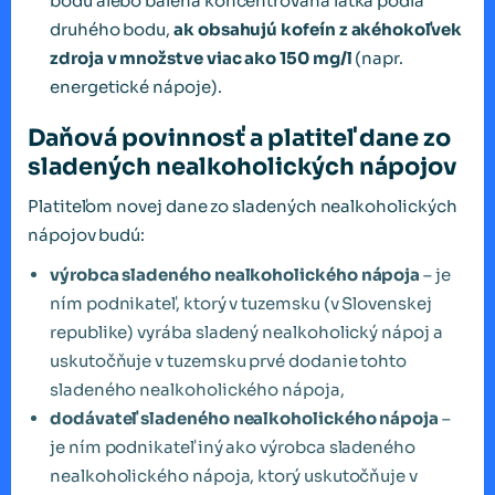
bodu alebo balená koncentrovaná látka podľa
druhého bodu,
ak obsahujú kofeín z akéhokoľvek
zdroja v množstve viac ako 150 mg/l
(napr.
energetické nápoje).
Daňová povinnosť a platiteľ dane zo
sladených nealkoholických nápojov
Platiteľom novej dane zo sladených nealkoholických
nápojov budú:
výrobca sladeného nealkoholického nápoja
– je
ním podnikateľ, ktorý v tuzemsku (v Slovenskej
republike) vyrába sladený nealkoholický nápoj a
uskutočňuje v tuzemsku prvé dodanie tohto
sladeného nealkoholického nápoja,
dodávateľ sladeného nealkoholického nápoja
–
je ním podnikateľ iný ako výrobca sladeného
nealkoholického nápoja, ktorý uskutočňuje v