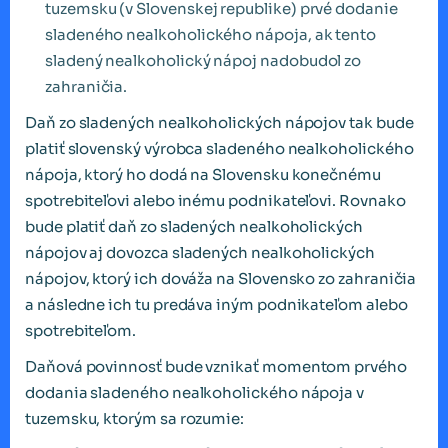
tuzemsku (v Slovenskej republike) prvé dodanie
sladeného nealkoholického nápoja, ak tento
sladený nealkoholický nápoj nadobudol zo
zahraničia.
Daň zo sladených nealkoholických nápojov tak bude
platiť slovenský výrobca sladeného nealkoholického
nápoja, ktorý ho dodá na Slovensku konečnému
spotrebiteľovi alebo inému podnikateľovi. Rovnako
bude platiť daň zo sladených nealkoholických
nápojov aj dovozca sladených nealkoholických
nápojov, ktorý ich dováža na Slovensko zo zahraničia
a následne ich tu predáva iným podnikateľom alebo
spotrebiteľom.
Daňová povinnosť bude vznikať momentom prvého
dodania sladeného nealkoholického nápoja v
tuzemsku, ktorým sa rozumie: