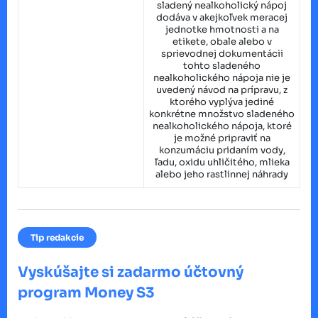
sladený nealkoholický nápoj
dodáva v akejkoľvek meracej
jednotke hmotnosti a na
etikete, obale alebo v
sprievodnej dokumentácii
tohto sladeného
nealkoholického nápoja nie je
uvedený návod na prípravu, z
ktorého vyplýva jediné
konkrétne množstvo sladeného
nealkoholického nápoja, ktoré
je možné pripraviť na
konzumáciu pridaním vody,
ľadu, oxidu uhličitého, mlieka
alebo jeho rastlinnej náhrady
Tip redakcie
Vyskúšajte si zadarmo účtovný
program Money S3