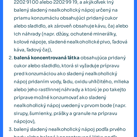
2202 91 00 alebo 2202 99 19, a akýkoľvek iný
balený sladený nealkoholický nápoj určený na
priamu konzumáciu obsahujúci pridaný cukor
alebo sladidlo, ak zároveň obsahuje kávu, čaj alebo
ich náhrady (napr. džúsy, ochutené minerálky,
kolové nápoje, sladené nealkoholické pivo, ľadová
káva, ľadový čaj),
balená koncentrovaná látka
obsahujúca pridaný
cukor alebo sladidlo, ktorá si vyžaduje prípravu
pred konzumáciou ako sladený nealkoholický
nápoj pridaním vody, ľadu, oxidu uhličitého, mlieka
alebo jeho rastlinnej náhrady a ktorú je po takejto
príprave možné konzumovať ako sladený
nealkoholický nápoj uvedený v prvom bode (napr.
sirupy, šumienky, prášky a granule na prípravu
nápojov),
balený sladený nealkoholický nápoj podľa prvého