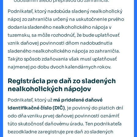
odoslaním alebo prepravou do zahraničia.
Podnikateľ, ktorý nadobúda sladený nealkoholický
nápoj zo zahraničia určený na uskutočnenie prvého
dodania sladeného nealkoholického nápoja v
tuzemsku, sa môže rozhodnúť, že bude uplatňovať
vznik daňovej povinnosti dňom nadobudnutia
sladeného nealkoholického nápoja zo zahraničia.
Takýto spôsob zdaňovania však musí uplatňovať
najmenej po dobu dvoch kalendárnych rokov.
Registrácia pre daň zo sladených
nealkoholických nápojov
Podnikateľ, ktorý už
má pridelené daňové
identifikačné číslo (DIČ)
, je povinný do piatich dní
odo dňa vzniku prvej daňovej povinnosti oznámiť
túto skutočnosť daňovému úradu. Ten podnikateľa
bezodkladne zaregistruje pre daň zo sladených