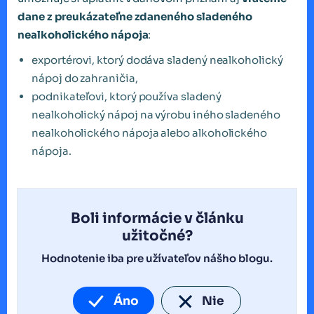
dane z preukázateľne zdaneného sladeného
nealkoholického nápoja
:
exportérovi, ktorý dodáva sladený nealkoholický
nápoj do zahraničia,
podnikateľovi, ktorý používa sladený
nealkoholický nápoj na výrobu iného sladeného
nealkoholického nápoja alebo alkoholického
nápoja.
Boli informácie v článku
užitočné?
Hodnotenie iba pre užívateľov nášho blogu.
Áno
Nie