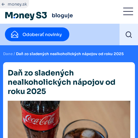
money.sk
bloguje
Odoberať novinky
Dane
/
Daň zo sladených nealkoholických nápojov od roku 2025
Daň zo sladených
nealkoholických nápojov od
roku 2025