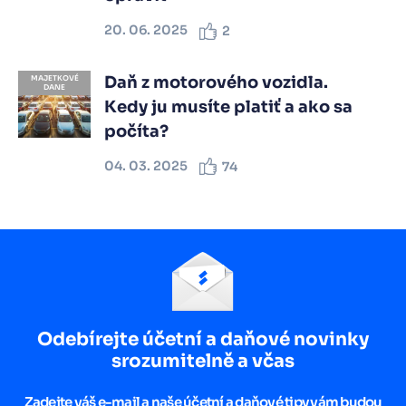
20. 06. 2025
2
Daň z motorového vozidla.
MAJETKOVÉ
DANE
Kedy ju musíte platiť a ako sa
počíta?
04. 03. 2025
74
Odebírejte účetní a daňové novinky
srozumitelně a včas
Zadejte váš e-mail a naše účetní a daňové tipy vám budou