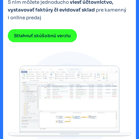
S ním môžete jednoducho
viesť účtovníctvo,
vystavovať faktúry či evidovať sklad
pre kamenný
i online predaj
Stiahnuť skúšobnú verziu