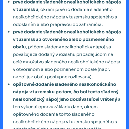
prvé dodanie sladeného nealkoholického nápoja
v tuzemsku
, okrem prvého dodania sladeného
nealkoholického nápoja v tuzemsku spojeného s
odoslaním alebo prepravou do zahraničia,
prvé dodanie sladeného nealkoholického nápoja
v tuzemsku z otvoreného alebo pozmeneného
obalu
, pričom sladený nealkoholický nápoj sa
považuje za dodaný v rozsahu pripadajúcom na
celé množstvo sladeného nealkoholického nápoja
v otvorenom alebo pozmenenom obale (napr.
nápoj je z obalu postupne rozlievaný),
opätovné dodanie sladeného nealkoholického
nápoja v tuzemsku po tom, čo bol tento sladený
nealkoholický nápoj jeho dodávateľovi vrátený
a
ten vykonal opravu základu dane, okrem
opätovného dodania tohto sladeného
nealkoholického nápoja v tuzemsku spojeného s