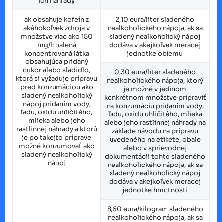
ich náhrady
ak obsahuje kofeín z
2,10 eura/liter sladeného
akéhokoľvek zdroja v
nealkoholického nápoja, ak sa
množstve viac ako 150
sladený nealkoholický nápoj
mg/l: balená
dodáva v akejkoľvek meracej
koncentrovaná látka
jednotke objemu
obsahujúca pridaný
cukor alebo sladidlo,
0,30 eura/liter sladeného
ktorá si vyžaduje prípravu
nealkoholického nápoja, ktorý
pred konzumáciou ako
je možné v jedinom
sladený nealkoholický
konkrétnom množstve pripraviť
nápoj pridaním vody,
na konzumáciu pridaním vody,
ľadu, oxidu uhličitého,
ľadu, oxidu uhličitého, mlieka
mlieka alebo jeho
alebo jeho rastlinnej náhrady na
rastlinnej náhrady a ktorú
základe návodu na prípravu
je po takejto príprave
uvedeného na etikete, obale
možné konzumovať ako
alebo v sprievodnej
sladený nealkoholický
dokumentácii tohto sladeného
nápoj
nealkoholického nápoja, ak sa
sladený nealkoholický nápoj
dodáva v akejkoľvek meracej
jednotke hmotnosti
8,60 eura/kilogram sladeného
nealkoholického nápoja, ak sa