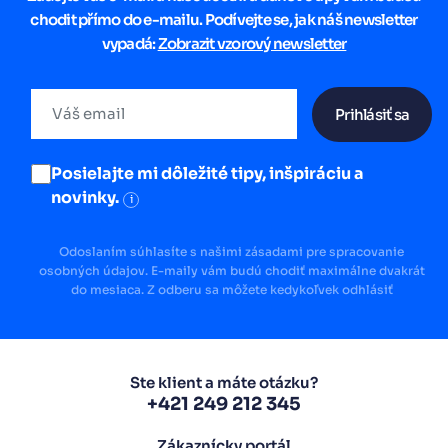
chodit přímo do e-mailu. Podívejte se, jak náš newsletter
vypadá:
Zobrazit vzorový newsletter
Prihlásiť sa
Posielajte mi dôležité tipy, inšpiráciu a
novinky.
i
Odoslaním súhlasíte s našimi zásadami pre spracovanie
osobných údajov. E-maily vám budú chodiť maximálne dvakrát
do mesiaca. Z odberu sa môžete kedykoľvek odhlásiť
Ste klient a máte otázku?
+421 249 212 345
Zákaznícky portál