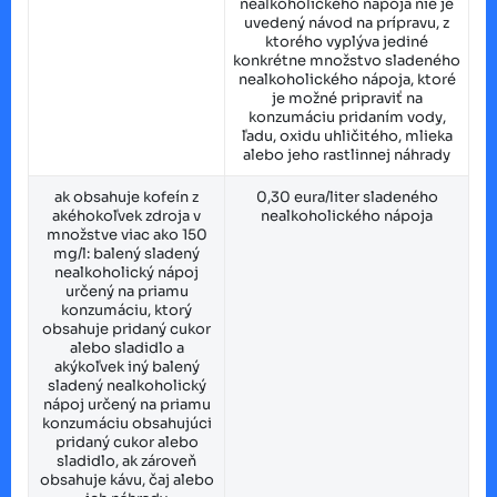
nealkoholického nápoja nie je
uvedený návod na prípravu, z
ktorého vyplýva jediné
konkrétne množstvo sladeného
nealkoholického nápoja, ktoré
je možné pripraviť na
konzumáciu pridaním vody,
ľadu, oxidu uhličitého, mlieka
alebo jeho rastlinnej náhrady
ak obsahuje kofeín z
0,30 eura/liter sladeného
akéhokoľvek zdroja v
nealkoholického nápoja
množstve viac ako 150
mg/l: balený sladený
nealkoholický nápoj
určený na priamu
konzumáciu, ktorý
obsahuje pridaný cukor
alebo sladidlo a
akýkoľvek iný balený
sladený nealkoholický
nápoj určený na priamu
konzumáciu obsahujúci
pridaný cukor alebo
sladidlo, ak zároveň
obsahuje kávu, čaj alebo