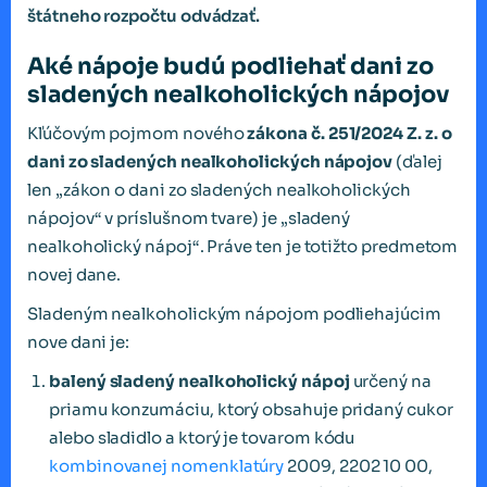
štátneho rozpočtu odvádzať.
Aké nápoje budú podliehať dani zo
sladených nealkoholických nápojov
Kľúčovým pojmom nového
zákona č. 251/2024 Z. z. o
dani zo sladených nealkoholických nápojov
(ďalej
len „zákon o dani zo sladených nealkoholických
nápojov“ v príslušnom tvare) je „sladený
nealkoholický nápoj“. Práve ten je totižto predmetom
novej dane.
Sladeným nealkoholickým nápojom podliehajúcim
nove dani je:
balený sladený nealkoholický nápoj
určený na
priamu konzumáciu, ktorý obsahuje pridaný cukor
alebo sladidlo a ktorý je tovarom kódu
kombinovanej nomenklatúry
2009, 2202 10 00,