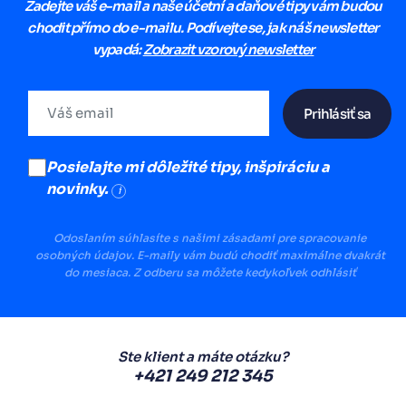
Zadejte váš e-mail a naše účetní a daňové tipy vám budou
chodit přímo do e-mailu. Podívejte se, jak náš newsletter
vypadá:
Zobrazit vzorový newsletter
Prihlásiť sa
Posielajte mi dôležité tipy, inšpiráciu a
novinky.
i
Odoslaním súhlasíte s našimi zásadami pre spracovanie
osobných údajov. E-maily vám budú chodiť maximálne dvakrát
do mesiaca. Z odberu sa môžete kedykoľvek odhlásiť
Ste klient a máte otázku?
+421 249 212 345