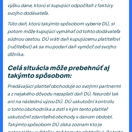
výšku dane, ktorú si kupujúci odpočítali z faktúry
svojho dodávateľa.
Túto daň, ktorú takýmto spôsobom vyberie DÚ, si
potom môže kupujúci vymáhať od tohto dodávateľa
súdnou cestou. DÚ vráti daň kupujúcemu platiteľovi
(ručiteľovi) ak sa mu podarí daň vymôcť od svojho
dlžníka.
Celá situácia môže prebehnúť aj
takýmto spôsobom:
Predávajúci platiteľ obchoduje so svojimi partnermi
a z nejakého dôvodu nezaplatí daň DÚ. Neurobí tak
ani na následnú výzvu DÚ. DÚ uskutoční kontrolu
o tohto obchodníka a zistí s kým tento platiteľ
uskutočnil zdaniteľné obchody v danom období.
Takýmto spôsobom DÚ získa zoznam kto je