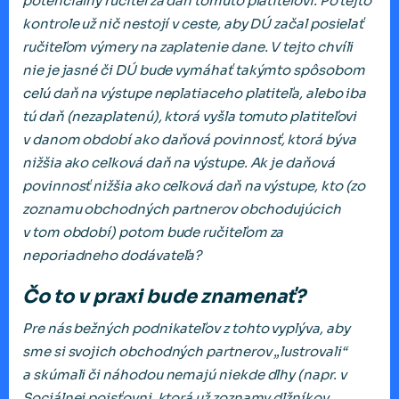
potenciálny ručiteľ za daň tomuto platiteľovi. Po tejto
kontrole už nič nestojí v ceste, aby DÚ začal posielať
ručiteľom výmery na zaplatenie dane. V tejto chvíli
nie je jasné či DÚ bude vymáhať takýmto spôsobom
celú daň na výstupe neplatiaceho platiteľa, alebo iba
tú daň (nezaplatenú), ktorá vyšla tomuto platiteľovi
v danom období ako daňová povinnosť, ktorá býva
nižšia ako celková daň na výstupe. Ak je daňová
povinnosť nižšia ako celková daň na výstupe, kto (zo
zoznamu obchodných partnerov obchodujúcich
v tom období) potom bude ručiteľom za
neporiadneho dodávateľa?
Čo to v praxi bude znamenať?
Pre nás bežných podnikateľov z tohto vyplýva, aby
sme si svojich obchodných partnerov „lustrovali“
a skúmali či náhodou nemajú niekde dlhy (napr. v
Sociálnej poisťovni, ktorá už zoznamy dlžníkov