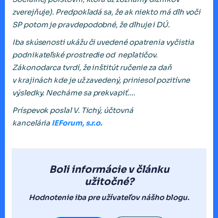
zverejňuje). Predpokladá sa, že ak niekto má dlh voči
SP potom je pravdepodobné, že dlhuje i DÚ.
Iba skúsenosti ukážu či uvedené opatrenia vyčistia
podnikateľské prostredie od neplatičov.
Zákonodarca tvrdí, že inštitút ručenie za daň
v krajinách kde je už zavedený, priniesol pozitívne
výsledky. Necháme sa prekvapiť….
Príspevok poslal V. Tichý, účtovná
kancelária
IEForum, s.r.o.
Boli informácie v článku
užitočné?
Hodnotenie iba pre užívateľov nášho blogu.