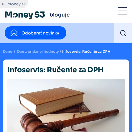
money.sk
bloguje
Odoberať novinky
Dane
/
Daň z pridanej hodnoty
/
Infoservis: Ručenie za DPH
Infoservis: Ručenie za DPH