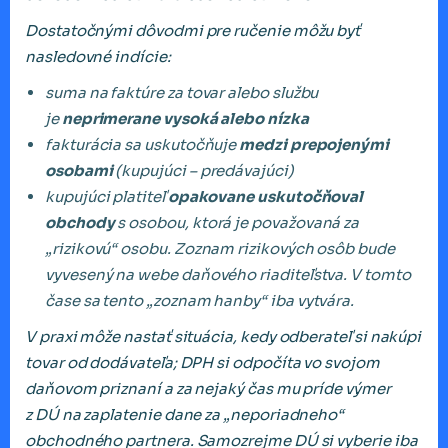
Dostatočnými dôvodmi pre ručenie môžu byť
nasledovné indície:
suma na faktúre za tovar alebo službu
je
neprimerane vysoká alebo nízka
fakturácia sa uskutočňuje
medzi prepojenými
osobami
(kupujúci – predávajúci)
kupujúci platiteľ
opakovane uskutočňoval
obchody
s osobou, ktorá je považovaná za
„rizikovú“ osobu. Zoznam rizikových osôb bude
vyvesený na webe daňového riaditeľstva. V tomto
čase sa tento „zoznam hanby“ iba vytvára.
V praxi môže nastať situácia, kedy odberateľ si nakúpi
tovar od dodávateľa; DPH si odpočíta vo svojom
daňovom priznaní a za nejaký čas mu príde výmer
z DÚ na zaplatenie dane za „neporiadneho“
obchodného partnera. Samozrejme DÚ si vyberie iba