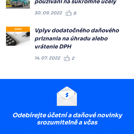
používaní na súkromné účely
30. 09. 2022
8
Vplyv dodatočného daňového
DANE
priznania na úhradu alebo
vrátenie DPH
14. 07. 2022
2
Odebírejte účetní a daňové novinky
srozumitelně a včas