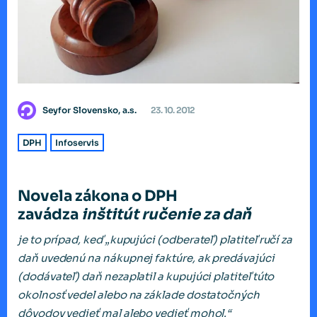
Seyfor Slovensko, a.s.
23. 10. 2012
DPH
Infoservis
Novela zákona o DPH
zavádza
inštitút ručenie za daň
je to prípad, keď „
kupujúci (odberateľ) platiteľ
ručí za
daň uvedenú na nákupnej faktúre, ak predávajúci
(dodávateľ) daň nezaplatil a kupujúci platiteľ túto
okolnosť vedel alebo na základe dostatočných
dôvodov vedieť mal alebo vedieť mohol.
“