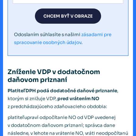
CHCEM BYŤ V OBRAZE
Odoslaním súhlasíte s našimi
zásadami pre
spracovanie osobných údajov
.
Zníženie VDP v dodatočnom
daňovom priznaní
Platiteľ DPH podá dodatočné daňové priznanie
,
ktorým si znižuje VDP,
pred vrátením NO
z predchádzajúceho zdaňovacieho obdobia:
platiteľ upraví odpočítanie NO od VDP uvedenej
v dodatočnom daňovom priznaní; správca dane
následne, v lehote na vrátenie NO, vráti neodpočítanú