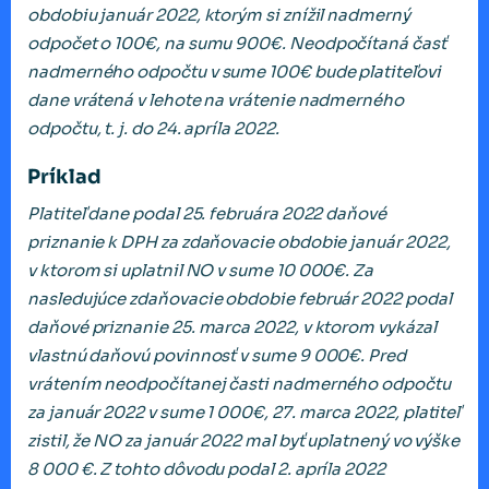
obdobiu január 2022, ktorým si znížil nadmerný
odpočet o 100€, na sumu 900€. Neodpočítaná časť
nadmerného odpočtu v sume 100€ bude platiteľovi
dane vrátená v lehote na vrátenie nadmerného
odpočtu, t. j. do 24. apríla 2022.
Príklad
Platiteľ dane podal 25. februára 2022 daňové
priznanie k DPH za zdaňovacie obdobie január 2022,
v ktorom si uplatnil NO v sume 10 000€. Za
nasledujúce zdaňovacie obdobie február 2022 podal
daňové priznanie 25. marca 2022, v ktorom vykázal
vlastnú daňovú povinnosť v sume 9 000€. Pred
vrátením neodpočítanej časti nadmerného odpočtu
za január 2022 v sume 1 000€, 27. marca 2022, platiteľ
zistil, že NO za január 2022 mal byť uplatnený vo výške
8 000 €. Z tohto dôvodu podal 2. apríla 2022