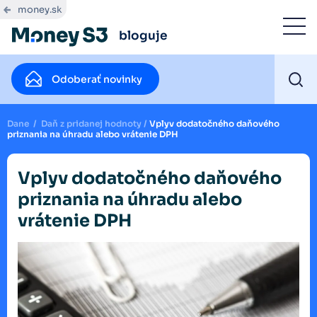
money.sk
bloguje
Odoberať novinky
Dane
/
Daň z pridanej hodnoty
/
Vplyv dodatočného daňového
priznania na úhradu alebo vrátenie DPH
Vplyv dodatočného daňového
priznania na úhradu alebo
vrátenie DPH