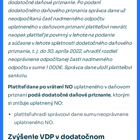
dodatočné daňové priznanie. Po podaní
dodatočného daňového priznania správca dane už
neodpočítanú časť nadmerného odpočtu
uplatneného v daňovom priznaní platiteľovi nevráti,
naopak platiteľ je povinný v lehote na podanie
a súčasne v lehote splatnosti dodatočného daňového
priznania, t. j. do 30. apríla 2022, uhradiť rozdiel
neoprávnene odpočítanej časti nadmerného
odpočtu v sume 1 000€. Správca dane uloží platiteľovi
sankciu.
Platiteľ dane po vrátení NO
uplatneného v daňovom
priznaní
podá dodatočné daňové priznanie
, ktorým
si znižuje uplatnený NO:
platiteľ uhradí správcovi dane sumu neoprávnene
uplatneného NO.
Zvýšenie VDP v dodatočnom