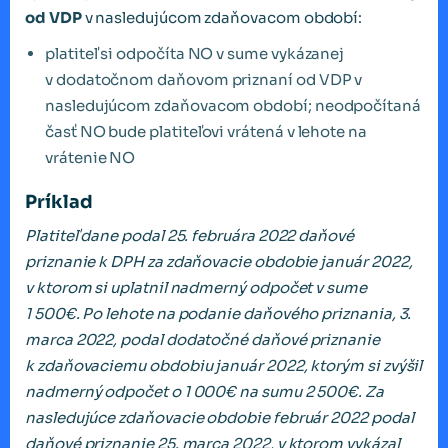
od VDP
v nasledujúcom zdaňovacom období:
platiteľ si odpočíta NO v sume vykázanej
v dodatočnom daňovom priznaní od VDP v
nasledujúcom zdaňovacom období; neodpočítaná
časť NO bude platiteľovi vrátená v lehote na
vrátenie NO
Príklad
Platiteľ dane podal 25. februára 2022 daňové
priznanie k DPH za zdaňovacie obdobie január 2022,
v ktorom si uplatnil nadmerný odpočet v sume
1 500€. Po lehote na podanie daňového priznania, 3.
marca 2022, podal dodatočné daňové priznanie
k zdaňovaciemu obdobiu január 2022, ktorým si zvýšil
nadmerný odpočet o 1 000€ na sumu 2 500€. Za
nasledujúce zdaňovacie obdobie február 2022 podal
daňové priznanie 25. marca 2022, v ktorom vykázal