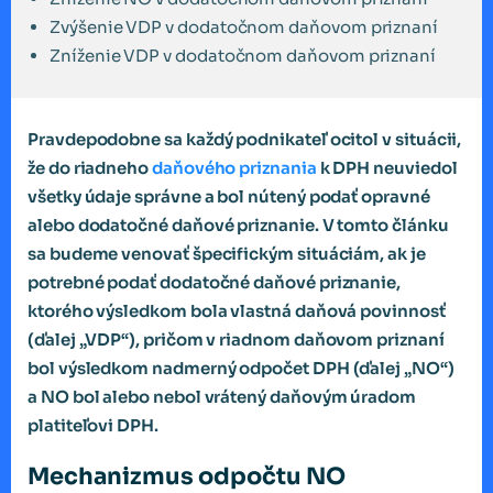
Zvýšenie VDP v dodatočnom daňovom priznaní
Zníženie VDP v dodatočnom daňovom priznaní
Pravdepodobne sa každý podnikateľ ocitol v situácii,
že do riadneho
daňového priznania
k DPH neuviedol
všetky údaje správne a bol nútený podať opravné
alebo dodatočné daňové priznanie. V tomto článku
sa budeme venovať špecifickým situáciám, ak je
potrebné podať dodatočné daňové priznanie,
ktorého výsledkom bola vlastná daňová povinnosť
(ďalej „VDP“), pričom v riadnom daňovom priznaní
bol výsledkom nadmerný odpočet DPH (ďalej „NO“)
a NO bol alebo nebol vrátený daňovým úradom
platiteľovi DPH.
Mechanizmus odpočtu NO