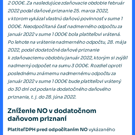
2 000€. Za nasledujúce zdaňovacie obdobie február
2022 podal daňové priznanie 25. marca 2022,
v ktorom vykázal vlastnú daňovú povinnosť v sume 1
000€. Neodpočítaná časť nadmerného odpočtu za
január 2022 v sume 1 000€ bola platiteľovi vrátená.
Po lehote na vrátenie nadmerného odpočtu, 28. mája
2022, podal dodatočné daňové priznanie
k zdaňovaciemu obdobiu január 2022, ktorým si zvýšil
nadmerný odpočet na sumu 3 000€. Rozdiel oproti
poslednému známemu nadmernému odpočtu za
január 2022 v sume 1 000€ bude platiteľovi vrátený
do 30 dní od podania dodatočného daňového
priznania, t. j. do 28. júna 2022.
Zníženie NO v dodatočnom
daňovom priznaní
Platiteľ DPH pred odpočítaním NO
vykázaného