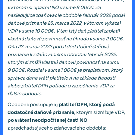
v ktorom si uplatnil NO v sume 8 000€. Za
nasledujúce zdaňovacie obdobie február 2022 podal
daňové priznanie 25. marca 2022, v ktorom vykázal
VDP v sume 10 000€. V ten istý deň platiteľ zaplatil
vlastnú daňovú povinnosť na úhradu v sume 2 000€.
Dňa 27. marca 2022 podal dodatočné daňové
priznanie k zdaňovaciemu obdobiu február 2022,
ktorým si znížil vlastnú daňovú povinnosť na sumu
9 000€. Rozdiel v sume 1 000€ je preplatkom, ktorý
správca dane vráti platiteľovi na základe žiadosti
alebo platiteľ DPH požiada o započítanie VDP za
ďalšie obdobie.
Obdobne postupuje aj
platiteľ DPH, ktorý podá
dodatočné daňové priznanie
, ktorým si znižuje VDP,
po vrátení neodpočítanej časti NO
z predchádzajúceho zdaňovacieho obdobia: