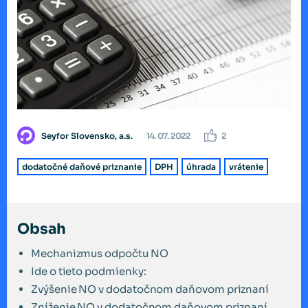
Seyfor Slovensko, a.s.
14. 07. 2022
2
dodatočné daňové priznanie
DPH
úhrada
vrátenie
Obsah
Mechanizmus odpočtu NO
Ide o tieto podmienky:
Zvýšenie NO v dodatočnom daňovom priznaní
Zníženie NO v dodatočnom daňovom priznaní