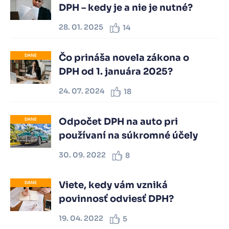
DPH – kedy je a nie je nutné?
28. 01. 2025
14
Čo prináša novela zákona o
DANE
DPH od 1. januára 2025?
24. 07. 2024
18
Odpočet DPH na auto pri
DANE
používaní na súkromné účely
30. 09. 2022
8
Viete, kedy vám vzniká
DANE
povinnosť odviesť DPH?
19. 04. 2022
5