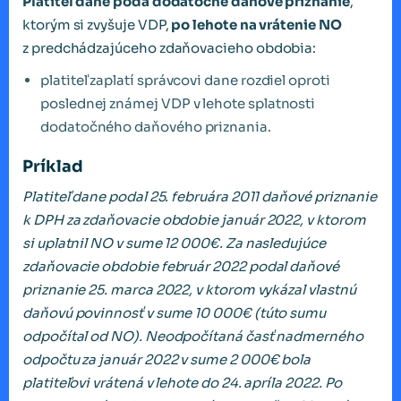
Platiteľ dane podá dodatočné daňové priznanie
,
ktorým si zvyšuje VDP,
po lehote na vrátenie NO
z predchádzajúceho zdaňovacieho obdobia:
platiteľ zaplatí správcovi dane rozdiel oproti
poslednej známej VDP v lehote splatnosti
dodatočného daňového priznania.
Príklad
Platiteľ dane podal 25. februára 2011 daňové priznanie
k DPH za zdaňovacie obdobie január 2022, v ktorom
si uplatnil NO v sume 12 000€. Za nasledujúce
zdaňovacie obdobie február 2022 podal daňové
priznanie 25. marca 2022, v ktorom vykázal vlastnú
daňovú povinnosť v sume 10 000€ (túto sumu
odpočítal od NO). Neodpočítaná časť nadmerného
odpočtu za január 2022 v sume 2 000€ bola
platiteľovi vrátená v lehote do 24. apríla 2022. Po