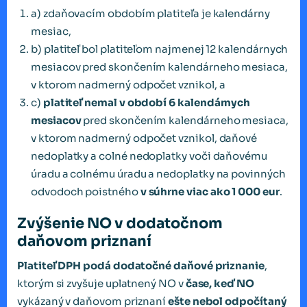
a) zdaňovacím obdobím platiteľa je kalendárny
mesiac,
b) platiteľ bol platiteľom najmenej 12 kalendárnych
mesiacov pred skončením kalendárneho mesiaca,
v ktorom nadmerný odpočet vznikol, a
c)
platite
ľ
nemal v období 6 kalendárnych
mesiacov
pred skončením kalendárneho mesiaca,
v ktorom nadmerný odpočet vznikol, daňové
nedoplatky a colné nedoplatky voči daňovému
úradu a colnému úradu a nedoplatky na povinných
odvodoch poistného
v súhrne viac ako 1 000 eur
.
Zvýšenie NO v dodatočnom
daňovom priznaní
Platiteľ DPH podá dodatočné daňové priznanie
,
ktorým si zvyšuje uplatnený NO v
čase, keď NO
vykázaný v daňovom priznaní
ešte nebol odpočítaný