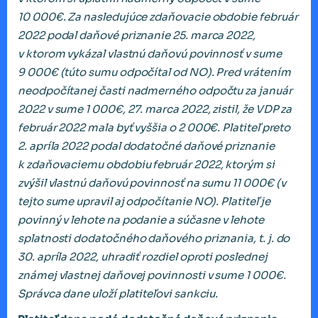
10 000€. Za nasledujúce zdaňovacie obdobie február
2022 podal daňové priznanie 25. marca 2022,
v ktorom vykázal vlastnú daňovú povinnosť v sume
9 000€ (túto sumu odpočítal od NO). Pred vrátením
neodpočítanej časti nadmerného odpočtu za január
2022 v sume 1 000€, 27. marca 2022, zistil, že VDP za
február 2022 mala byť vyššia o 2 000€. Platiteľ preto
2. apríla 2022 podal dodatočné daňové priznanie
k zdaňovaciemu obdobiu február 2022, ktorým si
zvýšil vlastnú daňovú povinnosť na sumu 11 000€ (v
tejto sume upravil aj odpočítanie NO). Platiteľ je
povinný v lehote na podanie a súčasne v lehote
splatnosti dodatočného daňového priznania, t. j. do
30. apríla 2022, uhradiť rozdiel oproti poslednej
známej vlastnej daňovej povinnosti v sume 1 000€.
Správca dane uloží platiteľovi sankciu.