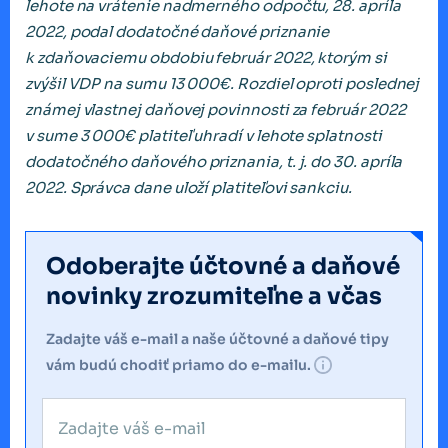
lehote na vrátenie nadmerného odpočtu, 28. apríla
2022, podal dodatočné daňové priznanie
k zdaňovaciemu obdobiu február 2022, ktorým si
zvýšil VDP na sumu 13 000€. Rozdiel oproti poslednej
známej vlastnej daňovej povinnosti za február 2022
v sume 3 000€ platiteľ uhradí v lehote splatnosti
dodatočného daňového priznania, t. j. do 30. apríla
2022. Správca dane uloží platiteľovi sankciu.
Odoberajte účtovné a daňové
novinky zrozumiteľne a včas
Zadajte váš e-mail a naše účtovné a daňové tipy
vám budú chodiť priamo do e-mailu.