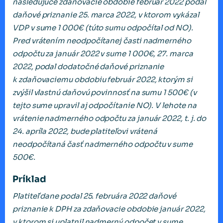
nasledujúce zdaňovacie obdobie február 2022 podal
daňové priznanie 25. marca 2022, v ktorom vykázal
VDP v sume 1 000€ (túto sumu odpočítal od NO).
Pred vrátením neodpočítanej časti nadmerného
odpočtu za január 2022 v sume 1 000€, 27. marca
2022, podal dodatočné daňové priznanie
k zdaňovaciemu obdobiu február 2022, ktorým si
zvýšil vlastnú daňovú povinnosť na sumu 1 500€ (v
tejto sume upravil aj odpočítanie NO). V lehote na
vrátenie nadmerného odpočtu za január 2022, t. j. do
24. apríla 2022, bude platiteľovi vrátená
neodpočítaná časť nadmerného odpočtu v sume
500€.
Príklad
Platiteľ dane podal 25. februára 2022 daňové
priznanie k DPH za zdaňovacie obdobie január 2022,
v ktorom si uplatnil nadmerný odpočet v sume