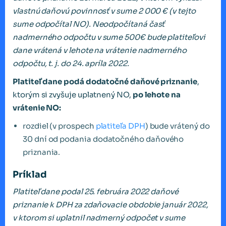
vlastnú daňovú povinnosť v sume 2 000 € (v tejto
sume odpočítal NO). Neodpočítaná časť
nadmerného odpočtu v sume 500€ bude platiteľovi
dane vrátená v lehote na vrátenie nadmerného
odpočtu, t. j. do 24. apríla 2022.
Platiteľ dane podá dodatočné daňové priznanie
,
ktorým si zvyšuje uplatnený NO,
po lehote na
vrátenie NO:
rozdiel (v prospech
platiteľa DPH
) bude vrátený do
30 dní od podania dodatočného daňového
priznania.
Príklad
Platiteľ dane podal 25. februára 2022 daňové
priznanie k DPH za zdaňovacie obdobie január 2022,
v ktorom si uplatnil nadmerný odpočet v sume