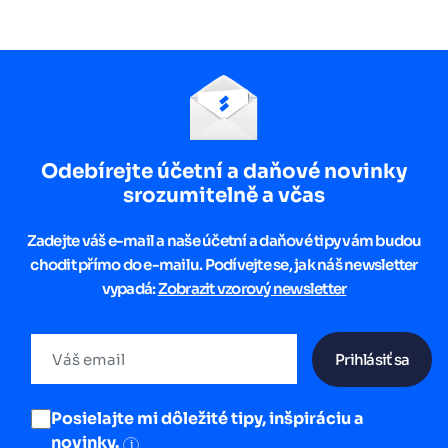
Odebírejte účetní a daňové novinky
srozumitelně a včas
Zadejte váš e-mail a naše účetní a daňové tipy vám budou
chodit přímo do e-mailu. Podívejte se, jak náš newsletter
vypadá:
Zobrazit vzorový newsletter
Prihlásiť sa
Posielajte mi dôležité tipy, inšpiráciu a
novinky.
i