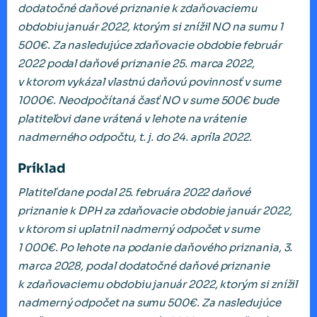
dodatočné daňové priznanie k zdaňovaciemu
obdobiu január 2022, ktorým si znížil NO na sumu 1
500€. Za nasledujúce zdaňovacie obdobie február
2022 podal daňové priznanie 25. marca 2022,
v ktorom vykázal vlastnú daňovú povinnosť v sume
1000€. Neodpočítaná časť NO v sume 500€ bude
platiteľovi dane vrátená v lehote na vrátenie
nadmerného odpočtu, t. j. do 24. apríla 2022.
Príklad
Platiteľ dane podal 25. februára 2022 daňové
priznanie k DPH za zdaňovacie obdobie január 2022,
v ktorom si uplatnil nadmerný odpočet v sume
1 000€. Po lehote na podanie daňového priznania, 3.
marca 2028, podal dodatočné daňové priznanie
k zdaňovaciemu obdobiu január 2022, ktorým si znížil
nadmerný odpočet na sumu 500€. Za nasledujúce