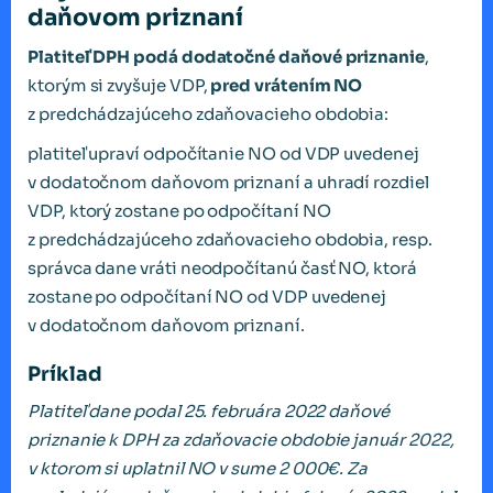
daňovom priznaní
Platiteľ DPH podá dodatočné daňové priznanie
,
ktorým si zvyšuje VDP,
pred vrátením NO
z predchádzajúceho zdaňovacieho obdobia:
platiteľ upraví odpočítanie NO od VDP uvedenej
v dodatočnom daňovom priznaní a uhradí rozdiel
VDP, ktorý zostane po odpočítaní NO
z predchádzajúceho zdaňovacieho obdobia, resp.
správca dane vráti neodpočítanú časť NO, ktorá
zostane po odpočítaní NO od VDP uvedenej
v dodatočnom daňovom priznaní.
Príklad
Platiteľ dane podal 25. februára 2022 daňové
priznanie k DPH za zdaňovacie obdobie január 2022,
v ktorom si uplatnil NO v sume 2 000€. Za