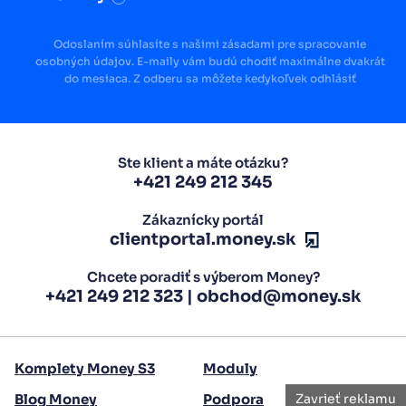
Odoslaním súhlasíte s našimi zásadami pre spracovanie
osobných údajov. E-maily vám budú chodiť maximálne dvakrát
do mesiaca. Z odberu sa môžete kedykoľvek odhlásiť
Ste klient a máte otázku?
+421 249 212 345
Zákaznícky portál
clientportal.money.sk
Chcete poradiť s výberom Money?
+421 249 212 323
|
obchod@money.sk
Komplety Money S3
Moduly
Zavrieť reklamu
Blog Money
Podpora