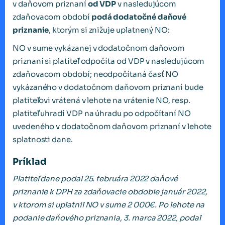
v daňovom priznaní
od VDP
v nasledujúcom
zdaňovacom období
podá dodatočné daňové
priznanie
, ktorým si znižuje uplatnený NO:
NO v sume vykázanej v dodatočnom daňovom
priznaní si platiteľ odpočíta od VDP v nasledujúcom
zdaňovacom období; neodpočítaná časť NO
vykázaného v dodatočnom daňovom priznaní bude
platiteľovi vrátená v lehote na vrátenie NO, resp.
platiteľ uhradí VDP na úhradu po odpočítaní NO
uvedeného v dodatočnom daňovom priznaní v lehote
splatnosti dane.
Príklad
Platiteľ dane podal 25. februára 2022 daňové
priznanie k DPH za zdaňovacie obdobie január 2022,
v ktorom si uplatnil NO v sume 2 000€. Po lehote na
podanie daňového priznania, 3. marca 2022, podal