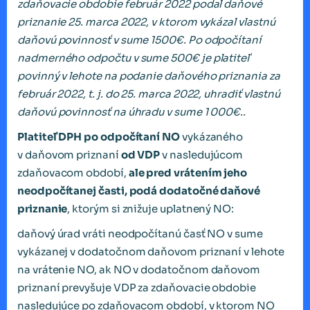
zdaňovacie obdobie február 2022 podal daňové
priznanie 25. marca 2022, v ktorom vykázal vlastnú
daňovú povinnosť v sume 1500€. Po odpočítaní
nadmerného odpočtu v sume 500€ je platiteľ
povinný v lehote na podanie daňového priznania za
február 2022, t. j. do 25. marca 2022, uhradiť vlastnú
daňovú povinnosť na úhradu v sume 1 000€..
Platiteľ DPH po odpočítaní NO
vykázaného
v daňovom priznaní
od VDP
v nasledujúcom
zdaňovacom období,
ale pred vrátením jeho
neodpočítanej časti, podá dodatočné daňové
priznanie
, ktorým si znižuje uplatnený NO:
daňový úrad vráti neodpočítanú časť NO v sume
vykázanej v dodatočnom daňovom priznaní v lehote
na vrátenie NO, ak NO v dodatočnom daňovom
priznaní prevyšuje VDP za zdaňovacie obdobie
nasledujúce po zdaňovacom období, v ktorom NO