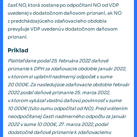
časť NO, ktorá zostane po odpočítaní NO od VDP
uvedenej v dodatočnom daňovom priznaní, ak NO
z predchádzajúceho zdaňovacieho obdobia
prevyšuje VDP uvedenú v dodatočnom daňovom
priznaní.
Príklad
Platiteľ dane podal 25. februára 2022 daňové
priznanie k DPH za zdaňovacie obdobie január 2022,
v ktorom si uplatnil nadmerný odpočet v sume
20 000€. Za nasledujúce zdaňovacie obdobie február
2022 podal daňové priznanie 25. marca 2022,
v ktorom vykázal vlastnú daňovú povinnosť v sume
10 000€ (túto sumu odpočítal od NO). Pred vrátením
neodpočítanej časti nadmerného odpočtu za január
2022 v sume 10 000€, 27. marca 2022, podal
dodatočné daňové priznanie k zdaňovaciemu