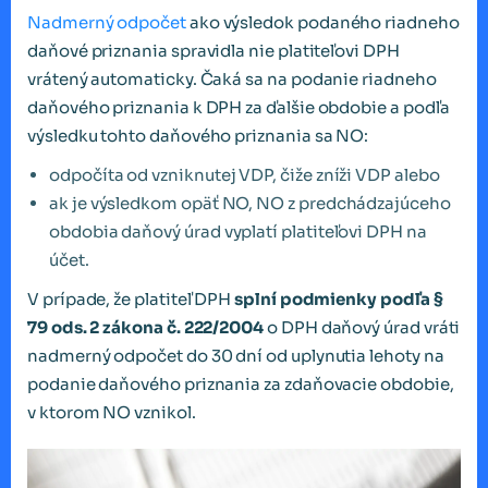
Nadmerný odpočet
ako výsledok podaného riadneho
daňové priznania spravidla nie platiteľovi DPH
vrátený automaticky. Čaká sa na podanie riadneho
daňového priznania k DPH za ďalšie obdobie a podľa
výsledku tohto daňového priznania sa NO:
odpočíta od vzniknutej VDP, čiže zníži VDP alebo
ak je výsledkom opäť NO, NO z predchádzajúceho
obdobia daňový úrad vyplatí platiteľovi DPH na
účet.
V prípade, že platiteľ DPH
splní podmienky pod
ľ
a §
79 ods. 2 zákona
č. 222/2004
o DPH daňový úrad vráti
nadmerný odpočet do 30 dní od uplynutia lehoty na
podanie daňového priznania za zdaňovacie obdobie,
v ktorom NO vznikol.