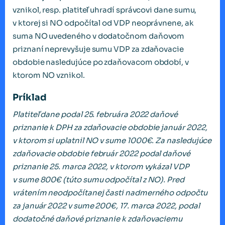
vznikol, resp. platiteľ uhradí správcovi dane sumu,
v ktorej si NO odpočítal od VDP neoprávnene, ak
suma NO uvedeného v dodatočnom daňovom
priznaní neprevyšuje sumu VDP za zdaňovacie
obdobie nasledujúce po zdaňovacom období, v
ktorom NO vznikol.
Príklad
Platiteľ dane podal 25. februára 2022 daňové
priznanie k DPH za zdaňovacie obdobie január 2022,
v ktorom si uplatnil NO v sume 1000€. Za nasledujúce
zdaňovacie obdobie február 2022 podal daňové
priznanie 25. marca 2022, v ktorom vykázal VDP
v sume 800€ (túto sumu odpočítal z NO). Pred
vrátením neodpočítanej časti nadmerného odpočtu
za január 2022 v sume 200€, 17. marca 2022, podal
dodatočné daňové priznanie k zdaňovaciemu