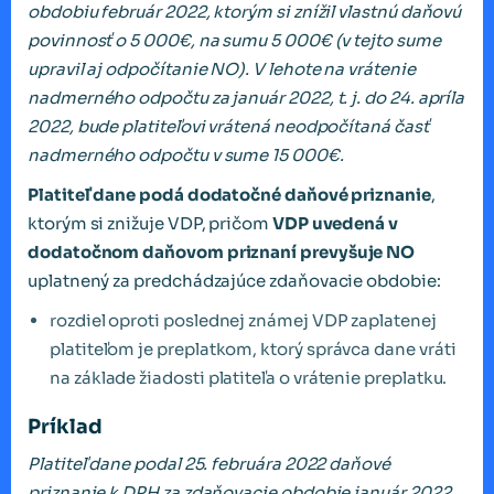
obdobiu február 2022, ktorým si znížil vlastnú daňovú
povinnosť o 5 000€, na sumu 5 000€ (v tejto sume
upravil aj odpočítanie NO). V lehote na vrátenie
nadmerného odpočtu za január 2022, t. j. do 24. apríla
2022, bude platiteľovi vrátená neodpočítaná časť
nadmerného odpočtu v sume 15 000€.
Platiteľ dane podá dodatočné daňové priznanie
,
ktorým si znižuje VDP, pričom
VDP uvedená v
dodatočnom daňovom priznaní prevyšuje NO
uplatnený za predchádzajúce zdaňovacie obdobie:
rozdiel oproti poslednej známej VDP zaplatenej
platiteľom je preplatkom, ktorý správca dane vráti
na základe žiadosti platiteľa o vrátenie preplatku.
Príklad
Platiteľ dane podal 25. februára 2022 daňové
priznanie k DPH za zdaňovacie obdobie január 2022,