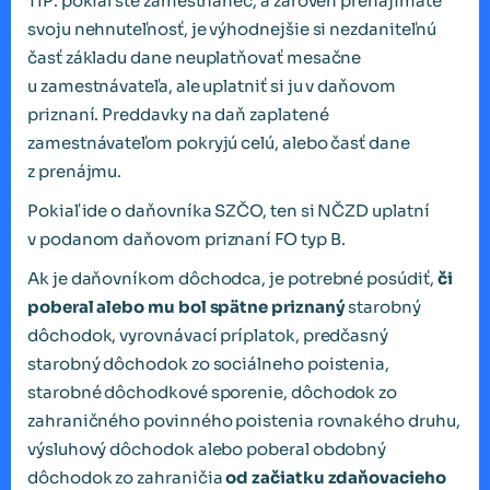
TIP: pokiaľ ste zamestnanec, a zároveň prenajímate
svoju nehnuteľnosť, je výhodnejšie si nezdaniteľnú
časť základu dane neuplatňovať mesačne
u zamestnávateľa, ale uplatniť si ju v daňovom
priznaní. Preddavky na daň zaplatené
zamestnávateľom pokryjú celú, alebo časť dane
z prenájmu.
Pokiaľ ide o daňovníka SZČO, ten si NČZD uplatní
v podanom daňovom priznaní FO typ B.
Ak je daňovníkom dôchodca, je potrebné posúdiť,
či
poberal
alebo mu bol spätne priznaný
starobný
dôchodok, vyrovnávací príplatok, predčasný
starobný dôchodok zo sociálneho poistenia,
starobné dôchodkové sporenie, dôchodok zo
zahraničného povinného poistenia rovnakého druhu,
výsluhový dôchodok alebo poberal obdobný
dôchodok zo zahraničia
od začiatku zdaňovacieho