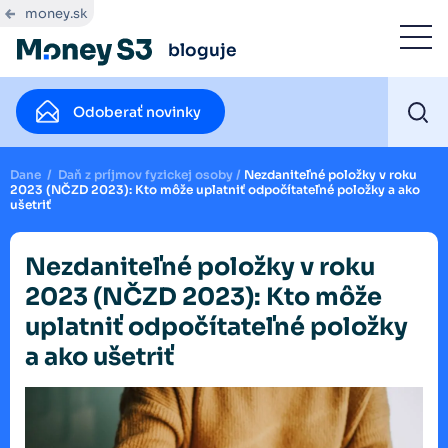
money.sk
bloguje
Odoberať novinky
Dane
/
Daň z príjmov fyzickej osoby
/
Nezdaniteľné položky v roku
2023 (NČZD 2023): Kto môže uplatniť odpočítateľné položky a ako
ušetriť
Nezdaniteľné položky v roku
2023 (NČZD 2023): Kto môže
uplatniť odpočítateľné položky
a ako ušetriť