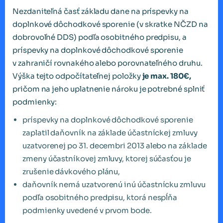
Nezdaniteľná časť základu dane na príspevky na
doplnkové dôchodkové sporenie (v skratke NČZD na
dobrovoľné DDS) podľa osobitného predpisu, a
príspevky na doplnkové dôchodkové sporenie
v zahraničí rovnakého alebo porovnateľného druhu.
Výška tejto odpočítateľnej položky
je max. 180€,
pričom na jeho uplatnenie nároku je potrebné splniť
podmienky:
príspevky na doplnkové dôchodkové sporenie
zaplatil daňovník na základe účastníckej zmluvy
uzatvorenej po 31. decembri 2013 alebo na základe
zmeny účastníkovej zmluvy, ktorej súčasťou je
zrušenie dávkového plánu,
daňovník nemá uzatvorenú inú účastnícku zmluvu
podľa osobitného predpisu, ktorá nespĺňa
podmienky uvedené v prvom bode.