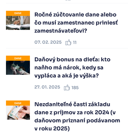
Ročné zúčtovanie dane alebo
DANE
čo musí zamestnanec priniesť
zamestnávateľovi?
07. 02. 2025
11
Daňový bonus na dieťa: kto
DANE
naňho má nárok, kedy sa
vypláca a aká je výška?
27. 01. 2025
185
Nezdaniteľné časti základu
DANE
dane z príjmov za rok 2024 (v
daňovom priznaní podávanom
v roku 2025)