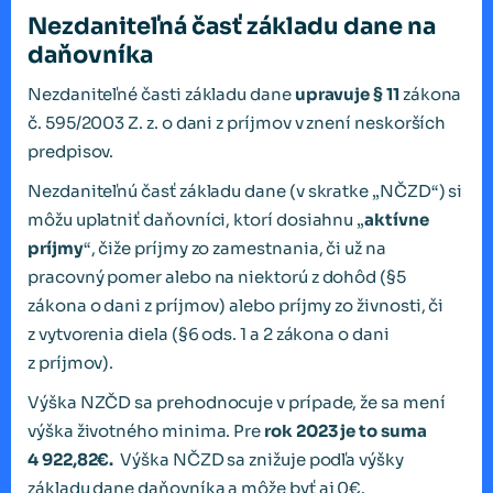
Nezdaniteľná časť základu dane na
daňovníka
Nezdaniteľné časti základu dane
upravuje § 11
zákona
č. 595/2003 Z. z. o dani z príjmov v znení neskorších
predpisov.
Nezdaniteľnú časť základu dane (v skratke „NČZD“) si
môžu uplatniť daňovníci, ktorí dosiahnu „
aktívne
príjmy
“, čiže príjmy zo zamestnania, či už na
pracovný pomer alebo na niektorú z dohôd (§5
zákona o dani z príjmov) alebo príjmy zo živnosti, či
z vytvorenia diela (§6 ods. 1 a 2 zákona o dani
z príjmov).
Výška NZČD sa prehodnocuje v prípade, že sa mení
výška životného minima. Pre
rok 2023 je to suma
4 922,82€.
Výška NČZD sa znižuje podľa výšky
základu dane daňovníka a môže byť aj 0€.