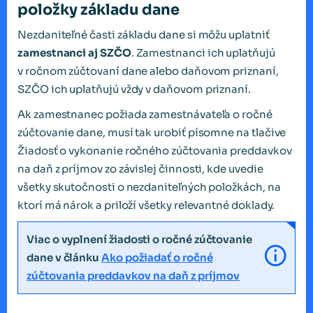
položky základu dane
Nezdaniteľné časti základu dane si môžu uplatniť
zamestnanci aj SZČO
. Zamestnanci ich uplatňujú
v ročnom zúčtovaní dane alebo daňovom priznaní,
SZČO ich uplatňujú vždy v daňovom priznaní.
Ak zamestnanec požiada zamestnávateľa o ročné
zúčtovanie dane, musí tak urobiť písomne na tlačive
Žiadosť o vykonanie ročného zúčtovania preddavkov
na daň z príjmov zo závislej činnosti, kde uvedie
všetky skutočnosti o nezdaniteľných položkách, na
ktorí má nárok a priloží všetky relevantné doklady.
Viac o vyplnení žiadosti o ročné zúčtovanie
dane v článku
Ako požiadať o ročné
zúčtovania preddavkov na daň z príjmov