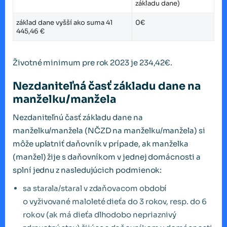
základu dane)
základ dane vyšší ako suma 41
0€
445,46 €
Životné minimum pre rok 2023 je 234,42€.
Nezdaniteľná časť základu dane na
manželku/manžela
Nezdaniteľnú časť základu dane na
manželku/manžela (NČZD na manželku/manžela) si
môže uplatniť daňovník v prípade, ak manželka
(manžel) žije s daňovníkom v jednej domácnosti a
splní jednu z nasledujúcich podmienok:
sa starala/staral v zdaňovacom období
o vyživované maloleté dieťa do 3 rokov, resp. do 6
rokov (ak má dieťa dlhodobo nepriaznivý