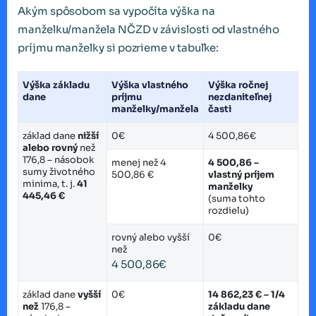
Akým spôsobom sa vypočíta výška na
manželku/manžela NČZD v závislosti od vlastného
príjmu manželky si pozrieme v tabuľke:
Výška základu
Výška vlastného
Výška ročnej
dane
príjmu
nezdaniteľnej
manželky/manžela
časti
základ dane
nižší
0€
4 500,86€
alebo rovný
než
176,8 – násobok
menej než 4
4 500,86 –
sumy životného
500,86 €
vlastný príjem
minima, t. j.
41
manželky
445,46 €
(suma tohto
rozdielu)
rovný alebo vyšší
0€
než
4 500,86€
základ dane
vyšší
0€
14 862,23 € – 1/4
než
176,8 –
základu dane