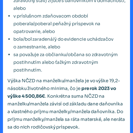
zdravotný stav) žijúce s daňovníkom v domácnosti,
alebo
v príslušnom zdaňovacom období
poberala/poberal peňažný príspevok na
opatrovanie, alebo
bola/bol zaradená/ý do evidencie uchádzačov
o zamestnanie, alebo
sa považuje za občianku/občana so zdravotným
postihnutím alebo ťažkým zdravotným
postihnutím.
Výška NČZD na manželku/manžela je vo výške 19,2-
násobku životného minima, čo je
pre rok 2023 vo
výške 4 500,86€
. Konkrétna suma NČZD na
manželku/manžela závisí od základu dane daňovníka
a vlastného príjmu manželky/manžela daňovníka. Do
príjmu manželky/manžela sa ráta materské, ale neráta
sa do nich rodičovský príspevok.