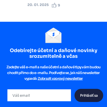
20. 01. 2025
9
Odebírejte účetní a daňové novinky
srozumitelně a včas
Zadejte váš e-mail a naše účetní a daňové tipy vám budou
chodit přímo do e-mailu. Podívejte se, jak náš newsletter
vypadá:
Zobrazit vzorový newsletter
Prihlásiť sa