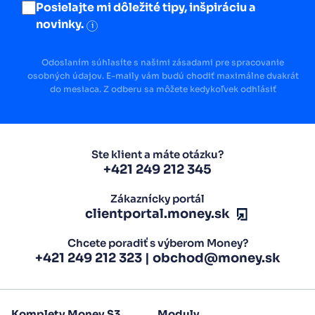
Posielajte mi dôležité tipy, inšpiráciu a
novinky.
i
Odoslaním súhlasíte s našimi zásadami pre spracovanie
osobných údajov. E-maily vám budú chodiť maximálne dvakrát
do mesiaca. Z odberu sa môžete kedykoľvek odhlásiť
Ste klient a máte otázku?
+421 249 212 345
Zákaznícky portál
clientportal.money.sk
Chcete poradiť s výberom Money?
+421 249 212 323
|
obchod@money.sk
Komplety Money S3
Moduly