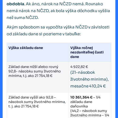
obdobia
. Ak áno, nárok na NČZD nemá. Rovnako
nemá nárok na NČZD, ak bola výška dôchodku vyššia
než suma NČZD.
Akým spôsobom sa vypočíta výška NČZD v závislosti
od základu dane si pozrieme v tabuľke:
Výška základu dane
Výška ročnej
nezdaniteľnej časti
dane
Základ dane nižší alebo rovný
4 922,82 €
92,8- násobku sumy životného
(21-násobok
minima, t.j. ako 21 754,18 €
životného minima),
mesačne 410,24 €
Základ dane vyšší ako 92,8 –
10 361,364 €
– 1/4
násobok sumy životného minima,
základu dane
t. j. ako 21 754,18 €
daňovníka
(44,2 – násobok sumy
životného minima – 1/4