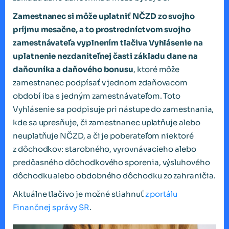
Zamestnanec si môže uplatniť NČZD zo svojho
príjmu mesačne, a to prostredníctvom svojho
zamestnávateľa vyplnením tlačiva Vyhlásenie na
uplatnenie nezdaniteľnej časti základu dane na
daňovníka a daňového bonusu
, ktoré môže
zamestnanec podpísať v jednom zdaňovacom
období iba s jedným zamestnávateľom. Toto
Vyhlásenie sa podpisuje pri nástupe do zamestnania,
kde sa upresňuje, či zamestnanec uplatňuje alebo
neuplatňuje NČZD, a či je poberateľom niektoré
z dôchodkov: starobného, vyrovnávacieho alebo
predčasného dôchodkového sporenia, výsluhového
dôchodku alebo obdobného dôchodku zo zahraničia.
Aktuálne tlačivo je možné stiahnuť
z portálu
Finančnej správy SR
.