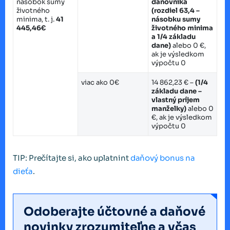
násobok sumy
daňovníka
životného
(rozdiel 63,4 –
minima, t. j.
41
násobku sumy
445,46€
životného minima
a 1/4 základu
dane)
alebo 0 €,
ak je výsledkom
výpočtu 0
viac ako 0€
14 862,23 € –
(1/4
základu dane –
vlastný príjem
manželky)
alebo 0
€, ak je výsledkom
výpočtu 0
TIP: Prečítajte si, ako uplatnint
daňový bonus na
dieťa
.
Odoberajte účtovné a daňové
novinky zrozumiteľne a včas