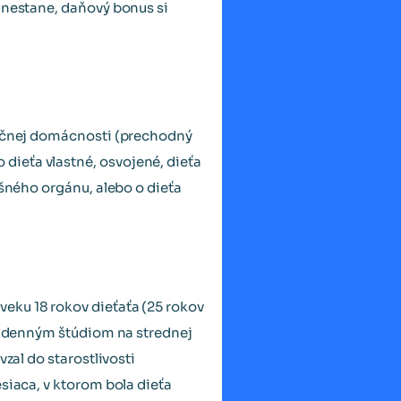
 nestane, daňový bonus si
oločnej domácnosti (prechodný
dieťa vlastné, osvojené, dieťa
ušného orgánu, alebo o dieťa
eku 18 rokov dieťaťa (25 rokov
ie denným štúdiom na strednej
zal do starostlivosti
siaca, v ktorom bola dieťa