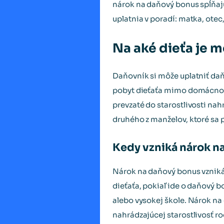
nárok na daňový bonus spĺňajú
uplatnia v poradí: matka, ote
Na aké dieťa je 
Daňovník si môže uplatniť daň
pobyt dieťaťa mimo domácnost
prevzaté do starostlivosti nah
druhého z manželov, ktoré sa 
Kedy vzniká nárok n
Nárok na daňový bonus vzniká 
dieťaťa, pokiaľ ide o daňový 
alebo vysokej škole. Nárok na 
nahrádzajúcej starostlivosť r