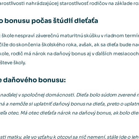
arostlivosti nahrádzajúcej starostlivosť rodičov na základe 
 bonusu počas štúdií dieťaťa
j škole nespraví záverečnú maturitnú skúšku v riadnom term
čiže do skončenia školského roka, avšak, ak sa dieťa bude na
le, rodič má nárok na daňový bonus aj v ďalších mesiacoch 
teve školy.
ie daňového bonusu:
ú naďalej v spoločnej domácnosti. Dieťa bolo súdom zverené m
ná a nemôže si uplatniť daňový bonus na dieťa, preto o upla
ľa otec. Má otec dieťaťa nárok na daňový bonus, ak bolo di
sti matky, ale vo vzťahu k otcovi sa nič nemení, stále ide o jeh