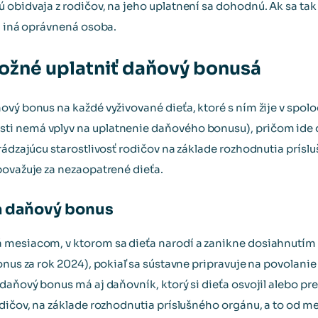
 obidvaja z rodičov, na jeho uplatnení sa dohodnú. Ak sa tak
c, iná oprávnená osoba.
možné uplatniť daňový bonusá
ový bonus na každé vyživované dieťa, ktoré s ním žije v sp
i nemá vplyv na uplatnenie daňového bonusu), pričom ide o 
rádzajúcu starostlivosť rodičov na základe rozhodnutia prísl
považuje za nezaopatrené dieťa.
a daňový bonus
mesiacom, v ktorom sa dieťa narodí a zanikne dosiahnutím v
bonus za rok 2024), pokiaľ sa sústavne pripravuje na povolan
daňový bonus má aj daňovník, ktorý si dieťa osvojil alebo prev
odičov, na základe rozhodnutia príslušného orgánu, a to od me