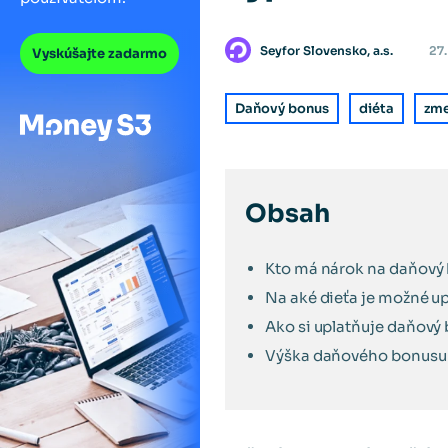
Seyfor Slovensko, a.s.
27.
Vyskúšajte zadarmo
Daňový bonus
diéta
zm
Obsah
Kto má nárok na daňový 
Na aké dieťa je možné u
Ako si uplatňuje daňový 
Výška daňového bonusu – 