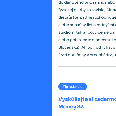
do daňového priznania, alebo 
fyzickej osoby zo závislej či
dieťaťa (prípadne rozhodnutie 
alebo sobášny list a rodný list
štúdiom, tak aj potvrdenie o 
alebo potvrdenie o poberaní pr
Slovensku). Ak bol rodný list
úrad doručený v predchádzajúc
Tip redakcie
Vyskúšajte si zadarm
Money S3