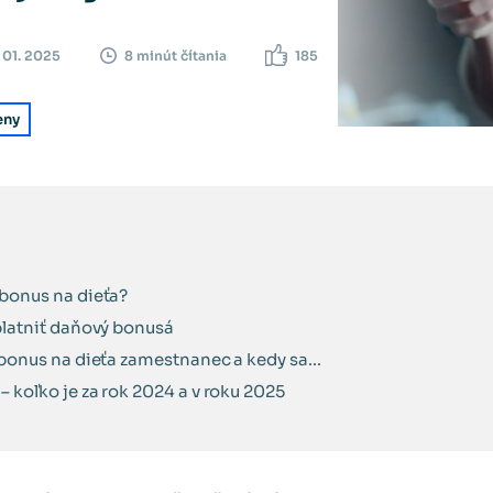
 01. 2025
185
8 minút čítania
eny
bonus na dieťa?
platniť daňový bonusá
bonus na dieťa zamestnanec a kedy sa...
koľko je za rok 2024 a v roku 2025