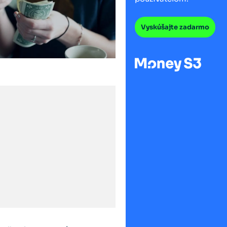
Vyskúšajte zadarmo