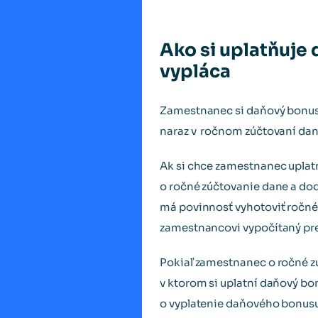
Ako si uplatňuje
vypláca
Zamestnanec si daňový bonus 
naraz v ročnom zúčtovaní dane
Ak si chce zamestnanec uplatn
o ročné zúčtovanie dane a do
má povinnosť vyhotoviť ročné 
zamestnancovi vypočítaný pre
Pokiaľ zamestnanec o ročné z
v ktorom si uplatní daňový bo
o vyplatenie daňového bonusu 