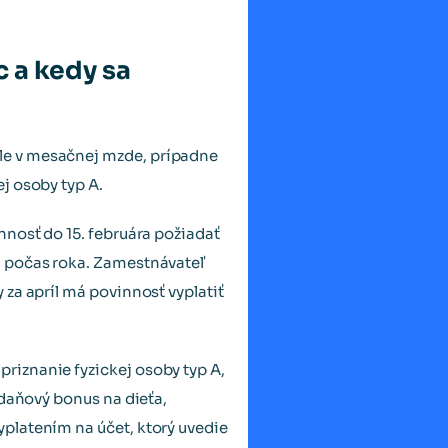
 a kedy sa
le v mesačnej mzde, prípadne
j osoby typ A.
nnosť do 15. februára požiadať
l počas roka. Zamestnávateľ
za apríl má povinnosť vyplatiť
riznanie fyzickej osoby typ A,
 daňový bonus na dieťa,
platením na účet, ktorý uvedie