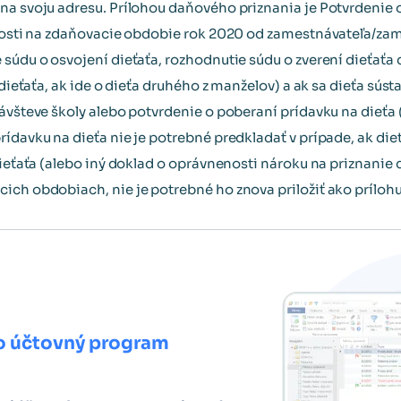
na svoju adresu. Prílohou daňového priznania je Potvrdenie 
nnosti na zdaňovacie obdobie rok 2020 od zamestnávateľa/zame
súdu o osvojení dieťaťa, rozhodnutie súdu o zverení dieťaťa 
 dieťaťa, ak ide o dieťa druhého z manželov) a ak sa dieťa sús
návšteve školy alebo potvrdenie o poberaní prídavku na dieťa 
ídavku na dieťa nie je potrebné predkladať v prípade, ak die
 dieťaťa (alebo iný doklad o oprávnenosti nároku na priznan
ich obdobiach, nie je potrebné ho znova priložiť ako príloh
o účtovný program