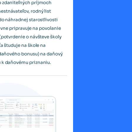
o zdaniteľných príjmoch
stnávateľov, rodný list
do náhradnej starostlivosti
tavne pripravuje na povolanie
(potvrdenie o návšteve školy
ťa študuje na škole na
ie daňového bonusu) na daňový
u k daňovému priznaniu.