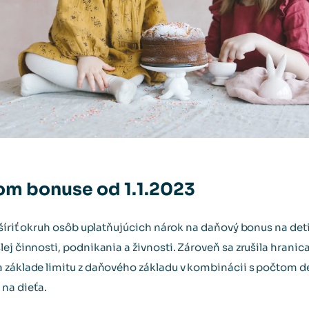
om bonuse od 1.1.2023
zšíriť okruh osôb uplatňujúcich nárok na daňový bonus na det
lej činnosti, podnikania a živnosti. Zároveň sa zrušila hran
 základe limitu z daňového základu v kombinácii s počtom de
na dieťa.