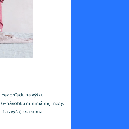
i bez ohľadu na výšku
ica 6-násobku minimálnej mzdy.
tí a zvyšuje sa suma