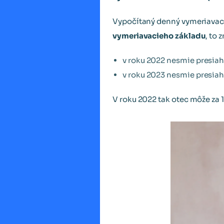
Vypočítaný denný vymeriavací
vymeriavacieho základu
, to 
v roku 2022 nesmie presiahnu
v roku 2023 nesmie presiahnu
V roku 2022 tak otec môže za 