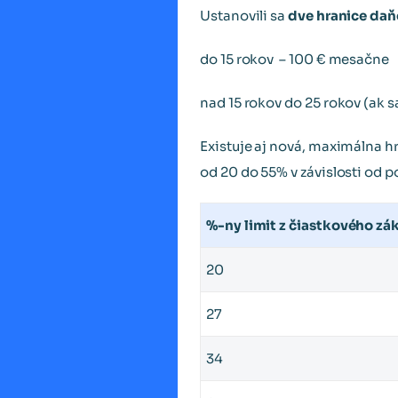
Ustanovili sa
dve hranice daň
do 15 rokov – 100 € mesačne
nad 15 rokov do 25 rokov (ak 
Existuje aj nová, maximálna 
od 20 do 55% v závislosti od p
%-ny limit z čiastkového zá
20
27
34