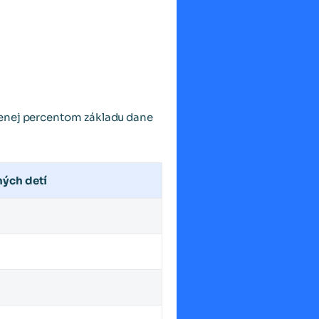
venej percentom základu dane
ných detí