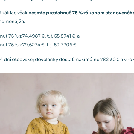
 základ však
nesmie presiahnuť 75 % zákonom stanovené
znamená, že:
ť 75 % z 74,4987 €, t. j. 55,8741 €, a
ť 75 % z 79,6274 €, t. j. 59,7206 €.
14 dní otcovskej dovolenky dostať maximálne 782,30 € a v ro