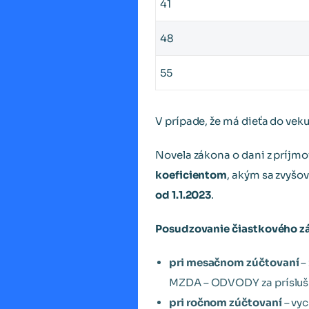
41
48
55
V prípade, že má dieťa do vek
Novela zákona o dani z príjm
koeficientom
, akým sa zvyšo
od 1.1.2023
.
Posudzovanie čiastkového z
pri mesačnom zúčtovaní
–
MZDA – ODVODY za prísluš
pri ročnom zúčtovaní
– vyc