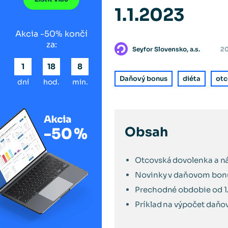
1.1.2023
Akcia -50% končí
za:
Seyfor Slovensko, a.s.
20
1
18
8
Daňový bonus
diéta
otc
dní
hod.
min.
Obsah
Otcovská dovolenka a n
Novinky v daňovom bonu
Prechodné obdobie od 1.
Príklad na výpočet daňo