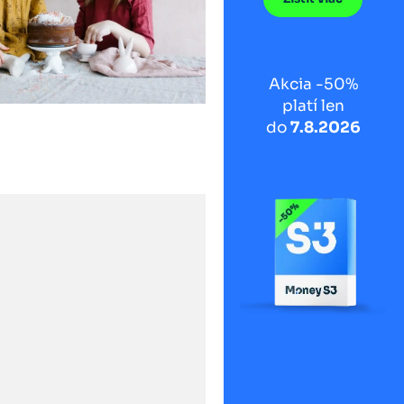
Akcia -50%
platí len
do
7.8.2026