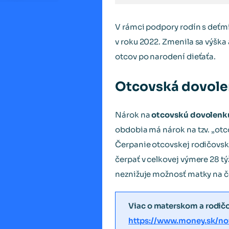
V rámci podpory rodín s deťmi,
v roku 2022. Zmenila sa výšk
otcov po narodení dieťaťa.
Otcovská dovolen
Nárok na
otcovskú dovolenku
obdobia má nárok na tzv. „otc
Čerpanie otcovskej rodičovsk
čerpať v celkovej výmere 28 t
neznižuje možnosť matky na č
Viac o materskom a rodič
https://www.money.sk/no