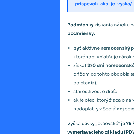
prispevok-aka-je-vyska/
Podmienky
získania nároku 
podmienky:
byť aktívne nemocenský p
ktorého si uplatňuje nárok n
získať
270 dní nemocenské
pričom do tohto obdobia 
poistenia),
starostlivosť o dieťa,
ak je otec, ktorý žiada o 
nedoplatky v Sociálnej pois
Výška dávky „otcovské“ je
75 
vymeriavacieho základu (PD