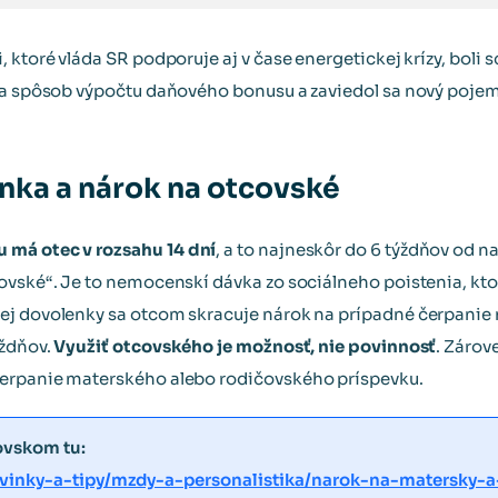
 ktoré vláda SR podporuje aj v čase energetickej krízy, boli
a a spôsob výpočtu daňového bonusu a zaviedol sa nový poje
ka a nárok na otcovské
 má otec v rozsahu 14 dní
, a to najneskôr do 6 týždňov od n
ovské“. Je to nemocenskí dávka zo sociálneho poistenia, kto
ej dovolenky sa otcom skracuje nárok na prípadné čerpanie
ýždňov.
Využiť otcovského je možnosť, nie povinnosť
. Zárov
erpanie materského alebo rodičovského príspevku.
ovskom tu:
vinky-a-tipy/mzdy-a-personalistika/narok-na-matersky-a