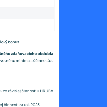
aňový bonus.
lušného zdaňovacieho obdobia
životného minima s účinnosťou
v zo závislej činnosti = HRUBÁ
j činnosti za rok 2023.