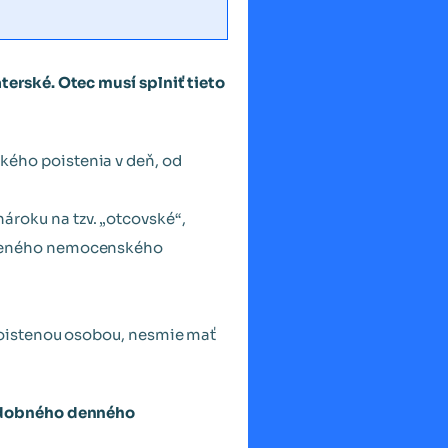
terské. Otec musí splniť tieto
kého poistenia v deň, od
ároku na tzv. „otcovské“,
nčeného nemocenského
poistenou osobou, nesmie mať
odobného denného