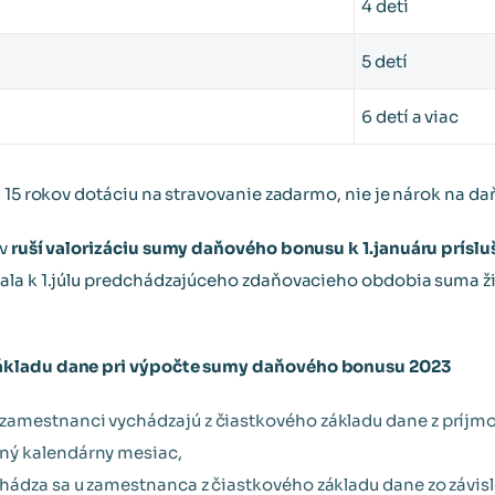
4 deti
5 detí
6 detí a viac
u 15 rokov dotáciu na stravovanie zadarmo, nie je nárok na d
ov
ruší valorizáciu sumy daňového bonusu k 1.januáru prís
vala k 1.júlu predchádzajúceho zdaňovacieho obdobia suma 
ákladu dane pri výpočte sumy daňového bonusu 2023
 zamestnanci vychádzajú z čiastkového základu dane z príjmo
ný kalendárny mesiac,
hádza sa u zamestnanca z čiastkového základu dane zo závisle