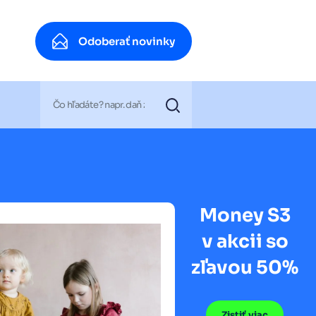
Odoberať novinky
Odoberať novinky
Money S3
v akcii so
zľavou 50%
Zistiť viac