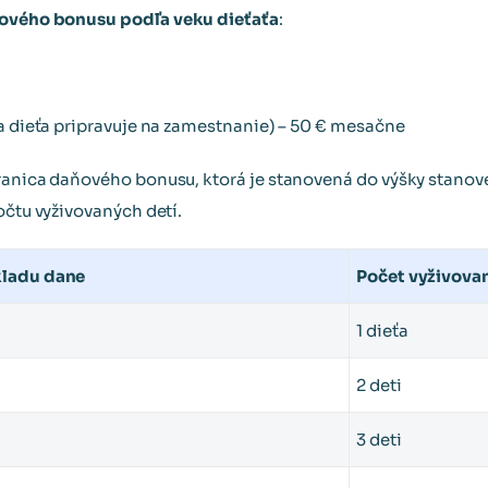
ového bonusu podľa veku dieťaťa
:
sa dieťa pripravuje na zamestnanie) – 50 € mesačne
hranica daňového bonusu, ktorá je stanovená do výšky stano
očtu vyživovaných detí.
kladu dane
Počet vyživova
1 dieťa
2 deti
3 deti