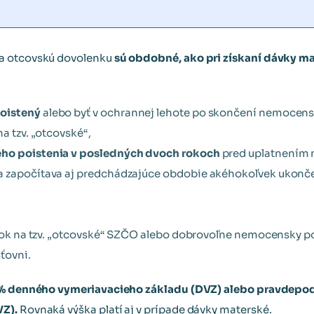
na otcovskú dovolenku
sú obdobné, ako pri získaní dávky ma
oistený
alebo byť v ochrannej lehote po skončení nemocens
a tzv. „otcovské“,
ho poistenia v posledných dvoch rokoch
pred uplatnením n
sa započítava aj predchádzajúce obdobie akéhokoľvek uko
nárok na tzv. „otcovské“ SZČO alebo dobrovoľne nemocensky 
ťovni.
% denného vymeriavacieho základu (DVZ) alebo pravdep
VZ).
Rovnaká výška platí aj v prípade dávky materské.