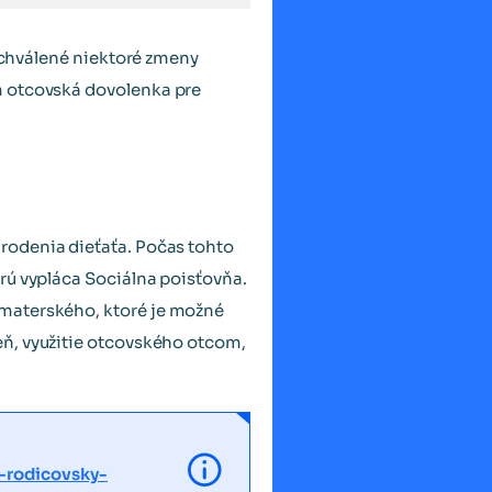
 schválené niektoré zmeny
m otcovská dovolenka pre
arodenia dieťaťa. Počas tohto
rú vypláca Sociálna poisťovňa.
 materského, ktoré je možné
eň, využitie otcovského otcom,
-rodicovsky-