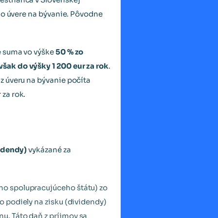
 o úvere na bývanie. Pôvodne
e suma vo výške
50 % zo
šak do výšky 1 200 eur za rok
.
z úveru na bývanie počíta
za rok.
videndy)
vykázané za
ho spolupracujúceho štátu) zo
eto podiely na zisku (dividendy)
u. Táto daň z príjmov sa