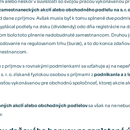
4 alebo neskôr v súvislosti so svojou prácou vykonávanou p
zamestnaneckých akcií alebo obchodného podielu na s. r. o
 dane z príjmov. Avšak musia byť k tomu splnené dve podmie
vyplácal podiely na zisku (dividendy) odo dňa registrácie na 
rom bolo toto plnenie nadobudnuté zamestnancom. Druhou je
chodovanie na regulovanom trhu (burze), a to do konca zdaňo
amestnancom.
z príjmov s rovnakými podmienkami sa vzťahuje aj na nepeň
. r. o. získané fyzickou osobou s príjmami z
podnikania a z 
innosťou vykonávanou pre obchodnú spoločnosť, ktorej akcie 
kaných akcií alebo obchodných podielov
sa však na ne nebud
v.