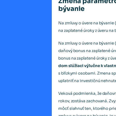
Zmena parametro
bývanie
Na zmluvy o úvere na bývanie
na zaplatené úroky z úveru na
Na zmluvy o úvere na bývanie 
daňový bonus na zaplatené úro
bonus na zaplatené úroky z úv
dom slúžiaci výlučne k vlas
s blízkymi osobami. Zmena spo
uplatniť na investičnú nehnute
Veková podmienka, že daňovní
rokov, zostáva zachovaná. Zvy
môcť siahnuť ten, ktorého pr
zmluva o úvere na bývanie, je 