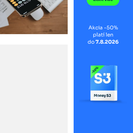
Akcia -50%
platí len
do
7.8.2026