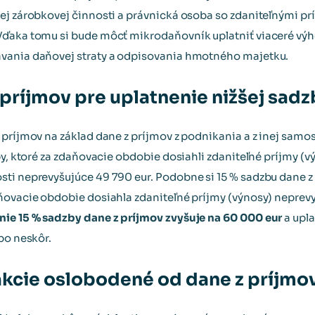
ej zárobkovej činnosti a právnická osoba so zdaniteľnými p
Vďaka tomu si bude môcť mikrodaňovník uplatniť viaceré výho
vania daňovej straty a odpisovania hmotného majetku.
príjmov pre uplatnenie nižšej sadz
 príjmov na základ dane z príjmov z podnikania a z inej samo
by, ktoré za zdaňovacie obdobie dosiahli zdaniteľné príjmy (vý
ti neprevyšujúce 49 790 eur. Podobne si 15 % sadzbu dane z 
ňovacie obdobie dosiahla zdaniteľné príjmy (výnosy) neprevy
ie 15 % sadzby dane z príjmov zvyšuje na 60 000 eur
a upla
bo neskôr.
kcie oslobodené od dane z príjmo