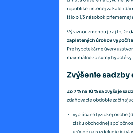
republike zistenej za kalendá
išlo o 1,3 násobok priemernej
Výraznou zmenou je aj to, že
zaplatených úrokov vypočítan
Pre hypotekárne úvery uzatvor
maximálne zo sumy hypotéky 5
Zvýšenie sadzby 
Zo 7 % na 10 % sa zvyšuje sad
zdaňovacie obdobie začínajúce
vyplácané fyzickej osobe (
zisku obchodnej spoločnost
určené na rozdelenie jej v