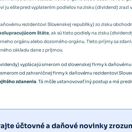
vi ju ešte pred vyplatením podielov na zisku (dividend) zraz
daňovému rezidentovi Slovenskej republiky) zo zisku obchodn
polupracujúcom štáte
, ak sú tieto podiely na zisku (dividend
árneho orgánu alebo dozorného orgánu. Tieto príjmy sa zda
tného základu dane z príjmov.
(dividendy) vyplácajú smerom od slovenskej firmy k daňovém
 smerom od zahraničnej firmy k daňovému rezidentovi Slove
ojitého zdanenia
. Tá môže ustanovovať iný postup a má pre
jte účtovné a daňové novinky zrozum