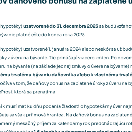
v daňového bonusu na zaplatené úr
 (hypotéky)
uzatvorené do 31. decembra 2023
sa budú vzťaho
 bývanie platné ešte do konca roka 2023.
(hypotéky) uzatvorené 1. januára 2024 alebo neskôr sa už bud
ky z úveru na bývanie. Tie prinášajú viacero zmien. Po nov
eru na bývanie (na základe jednej zmluvy o úvere na bývanie)
tnému trvalému bývaniu daňovníka alebo k vlastnému trva
číva v tom, že daňový bonus na zaplatené úroky z úveru na 
ľnosť, ktorá sa prenajíma.
k musí mať ku dňu podania žiadosti o hypotekárny úver najm
šuje sa však príjmová hranica. Na daňový bonus na zaplatené
iemerný mesačný príjem za kalendárny rok predchádzajúci rok
vo výške najviac
1,6 násobku priemernej mesačnej mzdy
zame