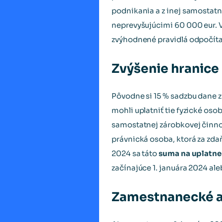
podnikania a z inej samostatn
neprevyšujúcimi 60 000 eur. 
zvýhodnené pravidlá odpočíta
Zvýšenie hranice 
Pôvodne si 15 % sadzbu dane z
mohli uplatniť tie fyzické oso
samostatnej zárobkovej činnos
právnická osoba, ktorá za zda
2024 sa táto
suma na uplatnen
začínajúce 1. januára 2024 ale
Zamestnanecké a