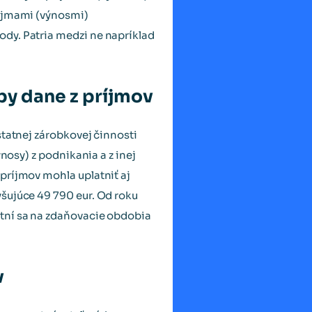
ríjmami (výnosmi)
dy. Patria medzi ne napríklad
by dane z príjmov
statnej zárobkovej činnosti
nosy) z podnikania a z inej
príjmov mohla uplatniť aj
šujúce 49 790 eur. Od roku
tní sa na zdaňovacie obdobia
v