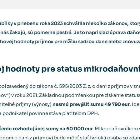
bliky v priebehu roka 2023 schválila niekoľko zákonov, ktor
é nás čakajú, sú pomerne pestré. Je to napríklad úprava da
rahovej hodnoty príjmov pre nižšiu sadzbu dane alebo znov
j hodnoty pre status mikrodaňovn
bol zavedený do zákona č. 595/2003 Z. z. o dani z príjmov v z
íjmov“) v roku 2021. Základnou podmienkou pre získanie stat
niteľné príjmy (výnosy)
nesmú prevýšiť sumu 49 790 eur
. Id
sa podnikateľ povinne stáva platiteľom DPH.
šeniu rozhodujúcej sumy na 60 000 eur
. Mikrodaňovníkom s
om o dani z príjmov) bude môcť stať fyzická osoba so zdan