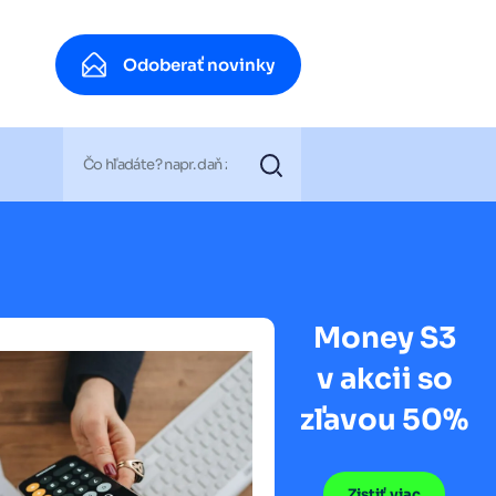
Odoberať novinky
Odoberať novinky
Money S3
v akcii so
zľavou 50%
Zistiť viac