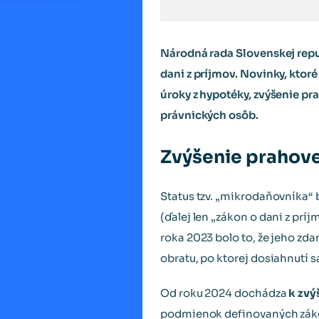
Národná rada Slovenskej repu
dani z príjmov. Novinky, ktor
úroky z hypotéky, zvýšenie p
právnických osôb.
Zvýšenie prahove
Status tzv. „mikrodaňovníka“ 
(ďalej len „zákon o dani z pr
roka 2023 bolo to, že jeho zda
obratu, po ktorej dosiahnutí 
Od roku 2024 dochádza
k zvý
podmienok definovaných zákon