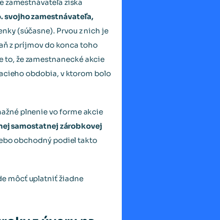
re zamestnávateľa získa
. svojho zamestnávateľa,
nky (súčasne). Prvou z nich je
daň z príjmov do konca toho
 to, že zamestnanecké akcie
vacieho obdobia, v ktorom bolo
ažné plnenie vo forme akcie
inej samostatnej zárobkovej
alebo obchodný podiel takto
e môcť uplatniť žiadne