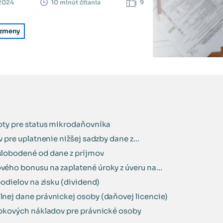
 2024
9
10 minút čítania
zmeny
ty pre status mikrodaňovníka
 pre uplatnenie nižšej sadzby dane z...
lobodené od dane z príjmov
ho bonusu na zaplatené úroky z úveru na...
odielov na zisku (dividend)
ej dane právnickej osoby (daňovej licencie)
okových nákladov pre právnické osoby