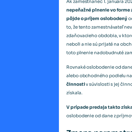
Ak zamestnanec 1. januára 202
nepeňažné plnenie vo forme 
pôjde o príjem oslobodený
od
to, že tento zamestnávateľ ne
zdaňovacieho obdobia, v kto
neboli a nie sú prijaté na ob
toto plnenie nadobudnuté z
Rovnaké oslobodenie od dane 
alebo obchodného podielu na s
činnosti
v súvislosti s jej č
získala.
V prípade predaja takto zís
oslobodenie od dane z príjmo