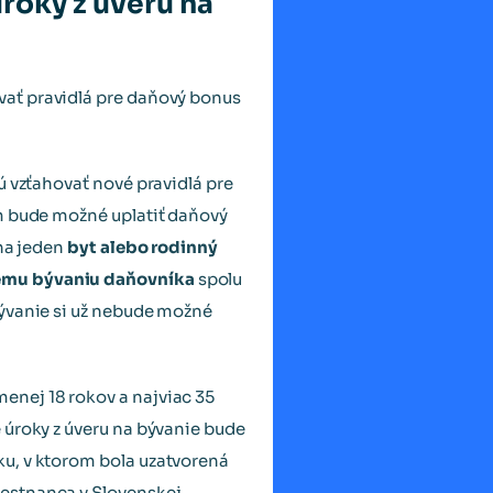
oky z úveru na
vať pravidlá pre daňový bonus
ú vzťahovať nové pravidlá pre
om bude možné uplatiť daňový
 na jeden
byt alebo rodinný
lému bývaniu daňovníka
spolu
bývanie si už nebude možné
enej 18 rokov a najviac 35
 úroky z úveru na bývanie bude
u, v ktorom bola uzatvorená
stnanca v Slovenskej