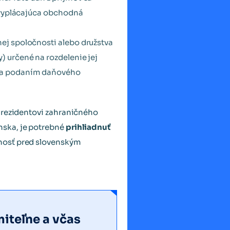
í vyplácajúca obchodná
ej spoločnosti alebo družstva
y) určené na rozdelenie jej
nia podaním daňového
u rezidentovi zahraničného
nska, je potrebné
prihliadnuť
dnosť pred slovenským
iteľne a včas