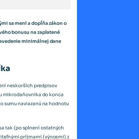
ými sa mení a dopĺňa zákon o
ňového bonusu na zaplatené
uzavedenie minimálnej dane
íka
není neskorších predpisov
usu mikrodaňovníka do konca
e o sumu naviazanú na hodnotu
a tak (po splnení ostatných
iteľnými príjmami (výnosmi) z