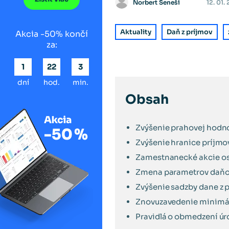
Norbert Seneši
12. 01.
Aktuality
Daň z príjmov
Akcia -50% končí
za:
1
22
3
dní
hod.
min.
Obsah
Zvýšenie prahovej hodno
Zvýšenie hranice príjmov
Zamestnanecké akcie os
Zmena parametrov daňové
Zvýšenie sadzby dane z p
Znovuzavedenie minimáln
Pravidlá o obmedzení úr