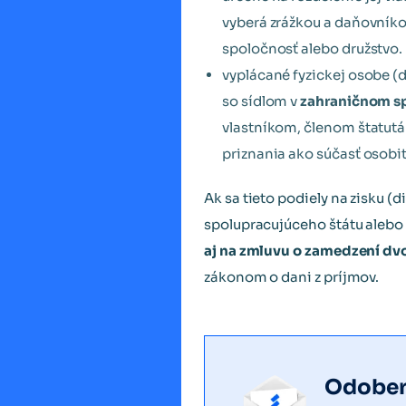
vyberá zrážkou a daňovníko
spoločnosť alebo družstvo.
vyplácané fyzickej osobe (
so sídlom v
zahraničnom s
vlastníkom, členom štatut
priznania ako súčasť osobi
Ak sa tieto podiely na zisku 
spolupracujúceho štátu alebo
aj na zmluvu o zamedzení dv
zákonom o dani z príjmov.
Odobera