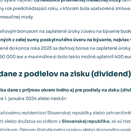
rny rok predchádzajúci roku, v ktorom bola uzatvorená zmluva
 mesačnej mzdy.
 daňovým bonusom na zaplatené úroky z úveru na bývanie bud
ých z celej sumy poskytnutého úveru na bývanie, najviac v
ené do konca roka 2023 sa daňový bonus na zaplatené úroky 
0 000 eur a maximálne si bolo takto možné uplatniť 400 eur 
dane z podielov na zisku (dividend)
zba dane z príjmov okrem iného aj pre podiely na zisku (di
 1. januára 2024 alebo neskôr:
daňovému rezidentovi Slovenskej republiky alebo zahraničné
i alebo družstva so sídlom v
Slovenskej republike
, ak sú ti
lastníkom, členom štatutárneho orgánu alebo dozorného orgán