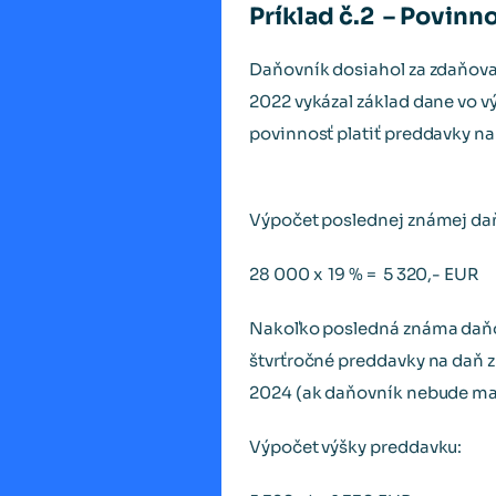
Príklad č.2 – Povinn
Daňovník dosiahol za zdaňovac
2022 vykázal základ dane vo v
povinnosť platiť preddavky na
Výpočet poslednej známej daň
28 000 x 19 % = 5 320,- EUR
Nakoľko posledná známa daňová
štvrťročné preddavky na daň z 
2024 (ak daňovník nebude mať
Výpočet výšky preddavku: