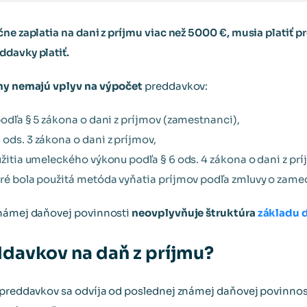
ne zaplatia na dani z príjmu viac než 5000 €, musia platiť p
ddavky platiť.
my nemajú vplyv na výpočet
preddavkov:
 podľa § 5 zákona o dani z príjmov (zamestnanci),
 ods. 3 zákona o dani z príjmov,
oužitia umeleckého výkonu podľa § 6 ods. 4 zákona o dani z prí
toré bola použitá metóda vyňatia príjmov podľa zmluvy o zame
známej daňovej povinnosti
neovplyvňuje štruktúra
základu 
ddavkov na daň z príjmu?
 preddavkov sa odvíja od poslednej známej daňovej povinnost