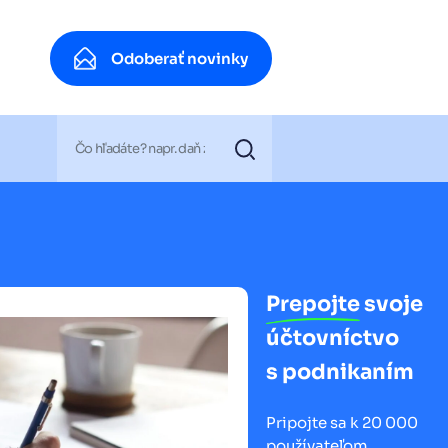
Odoberať novinky
Odoberať novinky
Prepojte
svoje
účtovníctvo
s podnikaním
Pripojte sa k 20 000
používateľom.