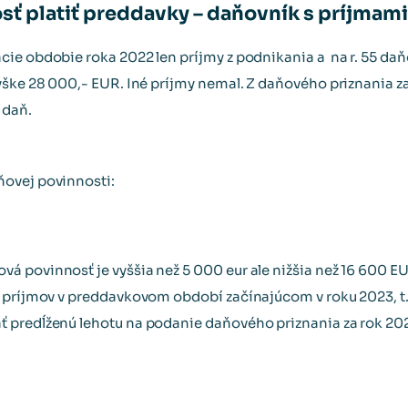
osť platiť preddavky – daňovník s príjmam
ie obdobie roka 2022 len príjmy z podnikania a na r. 55 daň
ýške 28 000,- EUR. Iné príjmy nemal. Z daňového priznania z
 daň.
ovej povinnosti:
 povinnosť je vyššia než 5 000 eur ale nižšia než 16 600 EU
príjmov v preddavkovom období začínajúcom v roku 2023, t. j.
 predĺženú lehotu na podanie daňového priznania za rok 202