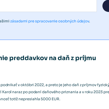
našimi
zásadami pre spracovanie osobných údajov
.
enie preddavkov na daň z príjmu
l podnikať v októbri 2022, a preto je jeho daň z príjmov fyzic
tí Karol naraz po podaní daňového priznania a v roku 2023 pr
nosť totiž nepresiahla 5000 EUR.