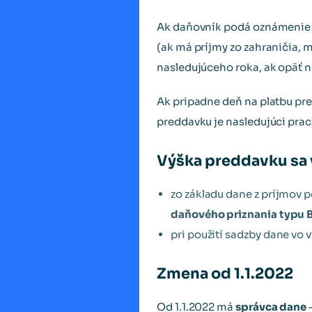
Ak daňovník podá oznámenie o
(ak má príjmy zo zahraničia, m
nasledujúceho roka, ak opäť 
Ak pripadne deň na platbu pr
preddavku je nasledujúci pra
Výška preddavku sa 
zo základu dane z príjmov 
daňového priznania typu B
pri použití sadzby dane vo 
Zmena od 1.1.2022
Od 1.1.2022 má
správca dane
–