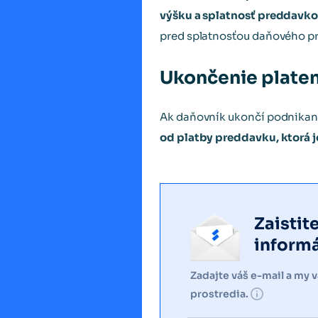
výšku a splatnosť preddavk
pred splatnosťou daňového pr
Ukončenie plate
Ak daňovník ukončí podnikan
od platby preddavku, ktorá j
Zaistit
inform
Zadajte váš e-mail a my 
prostredia.