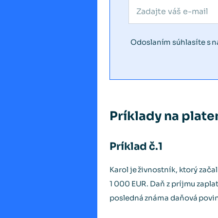
Odoslaním súhlasíte s 
Príklady na plat
Príklad č.1
Karol je živnostník, ktorý zača
1 000 EUR. Daň z príjmu zapla
posledná známa daňová povin