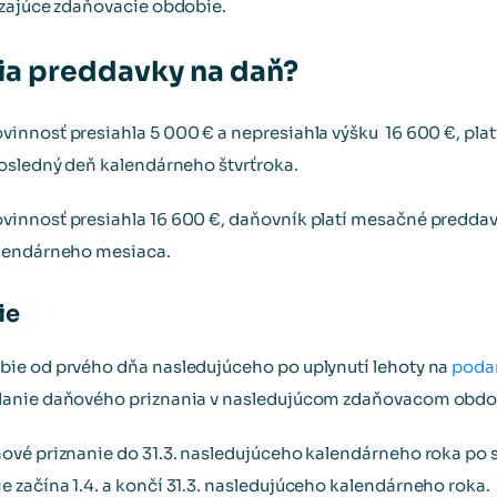
dzajúce zdaňovacie obdobie.
tia preddavky na daň?
nnosť presiahla 5 000 € a nepresiahla výšku 16 600 €, plat
osledný deň kalendárneho štvrťroka.
innosť presiahla 16 600 €, daňovník platí mesačné preddav
alendárneho mesiaca.
ie
ie od prvého dňa nasledujúceho po uplynutí lehoty na
poda
danie daňového priznania v nasledujúcom zdaňovacom obdo
ové priznanie do 31.3. nasledujúceho kalendárneho roka po
začína 1.4. a končí 31.3. nasledujúceho kalendárneho roka.