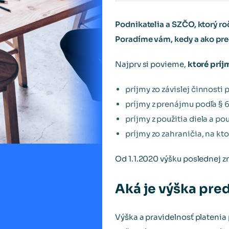
Podnikatelia a SZČO, ktorý roč
Poradíme vám, kedy a ako pre
Najprv si povieme,
ktoré príj
príjmy zo závislej činnosti
príjmy z prenájmu podľa § 6
príjmy z použitia diela a p
príjmy zo zahraničia, na k
Od 1.1.2020 výšku poslednej 
Aká je výška pre
Výška a pravidelnosť platenia