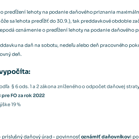
 predĺžení lehoty na podanie daňového priznania maximáln
ôže sa lehota predĺžiť do 30.9.), tak preddavkové obdobie začí
nepodá oznámenie o predĺžení lehoty na podanie daňového p
eddavku na daň na sobotu, nedeľu alebo deň pracovného poko
covný deň.
vypočíta:
podľa § 6 ods. 1 a 2 zákona zníženého o odpočet daňovej str
 pre FO za rok 2022
výške 19 %
 príslušný daňový úrad – povinnosť
oznámiť daňovníkov
i p