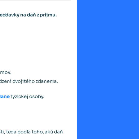
reddavky na daň z príjmu.
jmov,
dzení dvojitého zdanenia.
dane
fyzickej osoby.
i, teda podľa toho, akú daň