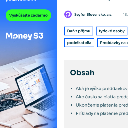
Seyfor Slovensko, a.s.
18
Vyskúšajte zadarmo
Daň z příjmu
fyzické osoby
podnikatelia
Preddavky na 
Obsah
Aká je výška preddavkov
Ako často sa platia pre
Ukončenie platenia pre
Príklady na platenie pre