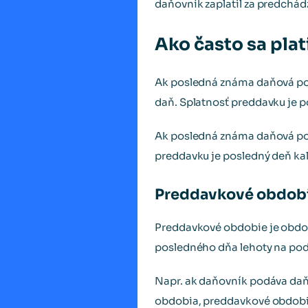
daňovník zaplatil za predchá
Ako často sa pla
Ak posledná známa daňová povi
daň. Splatnosť preddavku je p
Ak posledná známa daňová pov
preddavku je posledný deň k
Preddavkové obdob
Preddavkové obdobie je obdob
posledného dňa lehoty na po
Napr. ak daňovník podáva daň
obdobia, preddavkové obdobie 