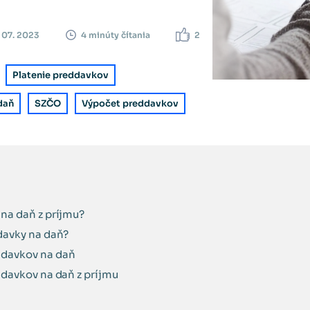
. 07. 2023
2
4 minúty čítania
Platenie preddavkov
daň
SZČO
Výpočet preddavkov
 na daň z príjmu?
ddavky na daň?
ddavkov na daň
ddavkov na daň z príjmu