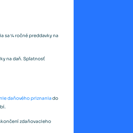
ia sa ¼ ročné preddavky na
ky na daň. Splatnosť
nie daňového priznania
do
bí.
 skončení zdaňovacieho