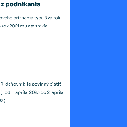
i z podnikania
ového priznania typu B za rok
a rok 2021 mu nevznikla
R, daňovník je povinný platiť
 od 1. apríla 2023 do 2. apríla
3).