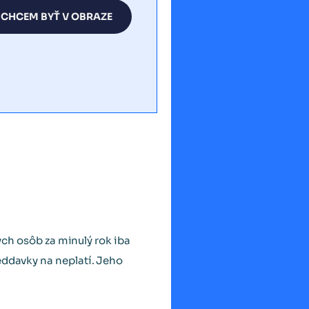
CHCEM BYŤ V OBRAZE
kých osôb za minulý rok iba
eddavky na neplatí. Jeho