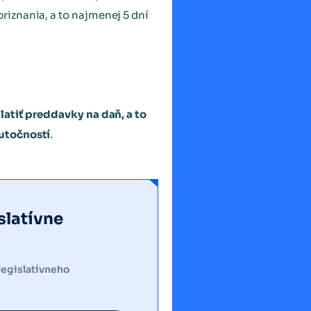
riznania, a to najmenej 5 dní
platiť preddavky na daň, a to
kutočností
.
slatívne
legislatívneho