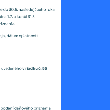
e do 30.6. nasledujúceho roka
na 1.7. a končí 31.3.
riznania.
ja, dátum splatnosti
aty uvedeného
v riadku č. 55
o podaní daňového priznania