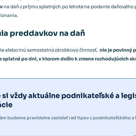
ov
na daň z príjmu splatných po lehote na podanie daňového p
iznania.
nia preddavkov na daň
ie alebo inú samostatnú zárobkovú činnosť,
nie je povinný 
e splatná po dni, v ktorom došlo k zmene rozhodujúcich s
e si vždy aktuálne podnikateľské a legi
ácie
vám budeme pravidelne zasielať rad tipov z podnikateľského a 