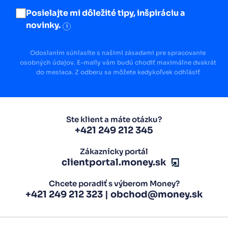
Posielajte mi dôležité tipy, inšpiráciu a
novinky.
i
Odoslaním súhlasíte s našimi zásadami pre spracovanie
osobných údajov. E-maily vám budú chodiť maximálne dvakrát
do mesiaca. Z odberu sa môžete kedykoľvek odhlásiť
Ste klient a máte otázku?
+421 249 212 345
Zákaznícky portál
clientportal.money.sk
Chcete poradiť s výberom Money?
+421 249 212 323
|
obchod@money.sk