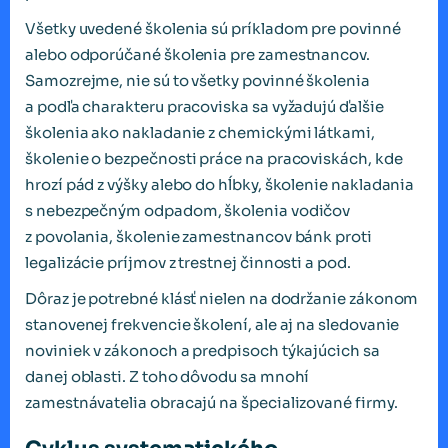
Všetky uvedené školenia sú príkladom pre povinné
alebo odporúčané školenia pre zamestnancov.
Samozrejme, nie sú to všetky povinné školenia
a podľa charakteru pracoviska sa vyžadujú ďalšie
školenia ako nakladanie z chemickými látkami,
školenie o bezpečnosti práce na pracoviskách, kde
hrozí pád z výšky alebo do hĺbky, školenie nakladania
s nebezpečným odpadom, školenia vodičov
z povolania, školenie zamestnancov bánk proti
legalizácie príjmov z trestnej činnosti a pod.
Dôraz je potrebné klásť nielen na dodržanie zákonom
stanovenej frekvencie školení, ale aj na sledovanie
noviniek v zákonoch a predpisoch týkajúcich sa
danej oblasti. Z toho dôvodu sa mnohí
zamestnávatelia obracajú na špecializované firmy.