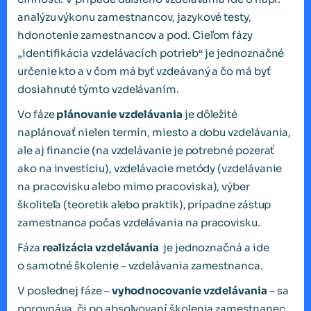
analýzu výkonu zamestnancov, jazykové testy,
hdonotenie zamestnancov a pod. Cieľom fázy
„identifikácia vzdelávacích potrieb“ je jednoznačné
určenie kto a v čom má byť vzdeávaný a čo má byť
dosiahnuté týmto vzdelávaním.
Vo fáze
plánovanie vzdelávania
je dôležité
naplánovať nielen termín, miesto a dobu vzdelávania,
ale aj financie (na vzdelávanie je potrebné pozerať
ako na investíciu), vzdelávacie metódy (vzdelávanie
na pracovisku alebo mimo pracoviska), výber
školiteľa (teoretik alebo praktik), prípadne zástup
zamestnanca počas vzdelávania na pracovisku.
Fáza
realizácia vzdelávania
je jednoznačná a ide
o samotné školenie – vzdelávania zamestnanca.
V poslednej fáze –
vyhodnocovanie vzdelávania
– sa
porovnáva, či po absolvovaní školenia zamestnanec