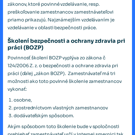
zákonov, ktoré povinné vzdelávanie, resp.
preškoľovanie zamestnancov zamestnávateľovi
priamo prikazujú. Najznámejším vzdelávaním je
vzdelávanie v oblasti bezpečnosti práce.
Školení bezpečnosti a ochrany zdravia pri
práci (BOZP)
Povinnosť školení BOZP vyplýva zo zákona č
124/2006 Z. z. o bezpečnosti a ochrane zdravia pri
práci (ďalej „zákon BOZP). Zamestnávateľ má tri
možnosti ako toto povinné školenie zamestnancov
vykonať:
osobne,
prostredníctvom vlastných zamestnancov
dodávateľským spôsobom.
Akým spôsobom toto školenie bude v spoločnosti
prebiehať zamestnávateľ určí v internej smernici tak,