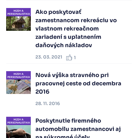
Ako poskytovať
MZDY A
PERSONALISTIKA
zamestnancom rekreáciu vo
vlastnom rekreačnom
zariadení s uplatnením
daňových nákladov
23. 03. 2021
1
Nová výška stravného pri
MZDY A
PERSONALISTIKA
pracovnej ceste od decembra
2016
28. 11. 2016
Poskytnutie firemného
MZDY A
PERSONALISTIKA
automobilu zamestnancovi aj
na súkromné účely