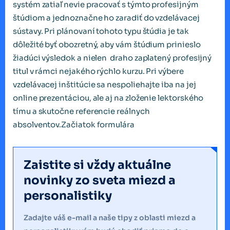
systém zatiaľ nevie pracovať s týmto profesijným
štúdiom a jednoznačne ho zaradiť do vzdelávacej
sústavy. Pri plánovaní tohoto typu štúdia je tak
dôležité byť obozretný, aby vám štúdium prinieslo
žiadúci výsledok a nielen draho zaplatený profesijný
titul v rámci nejakého rýchlo kurzu. Pri výbere
vzdelávacej inštitúcie sa nespoliehajte iba na jej
online prezentáciou, ale aj na zloženie lektorského
tímu a skutočne referencie reálnych
absolventov.Začiatok formulára
Zaistite si vždy aktuálne
novinky zo sveta miezd a
personalistiky
Zadajte váš e-mail a naše tipy z oblasti miezd a