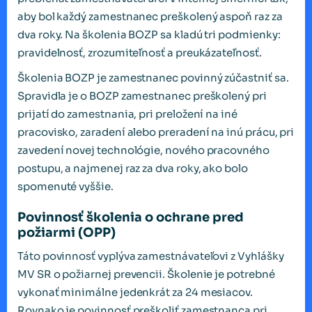
aby bol každý zamestnanec preškolený aspoň raz za
dva roky. Na školenia BOZP sa kladú tri podmienky:
pravidelnosť, zrozumiteľnosť a preukázateľnosť.
Školenia BOZP je zamestnanec povinný zúčastniť sa.
Spravidla je o BOZP zamestnanec preškolený pri
prijatí do zamestnania, pri preložení na iné
pracovisko, zaradení alebo preradení na inú prácu, pri
zavedení novej technológie, nového pracovného
postupu, a najmenej raz za dva roky, ako bolo
spomenuté vyššie.
Povinnosť školenia o ochrane pred
požiarmi (OPP)
Táto povinnosť vyplýva zamestnávateľovi z Vyhlášky
MV SR o požiarnej prevencii. Školenie je potrebné
vykonať minimálne jedenkrát za 24 mesiacov.
Rovnako je povinnosť preškoliť zamestnanca pri