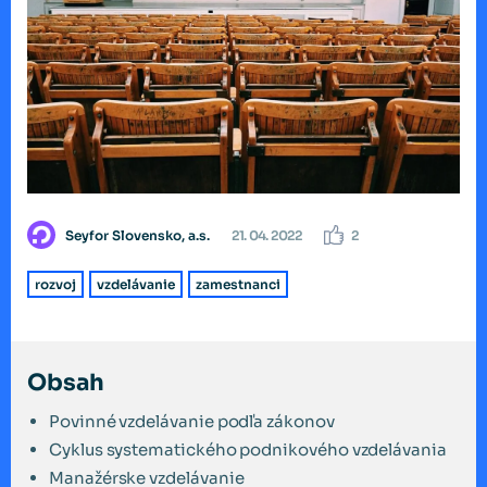
Seyfor Slovensko, a.s.
21. 04. 2022
2
rozvoj
vzdelávanie
zamestnanci
Obsah
Povinné vzdelávanie podľa zákonov
Cyklus systematického podnikového vzdelávania
Manažérske vzdelávanie