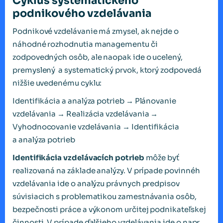
Cyklus systematického
podnikového vzdelávania
Podnikové vzdelávanie má zmysel, ak nejde o
náhodné rozhodnutia managementu či
zodpovedných osôb, ale naopak ide o ucelený,
premyslený a systematický prvok, ktorý zodpovedá
nižšie uvedenému cyklu:
Identifikácia a analýza potrieb → Plánovanie
vzdelávania → Realizácia vzdelávania →
Vyhodnocovanie vzdelávania → Identifikácia
a analýza potrieb
Identifikácia vzdelávacích potrieb
môže byť
realizovaná na základe analýzy. V prípade povinnéh
vzdelávania ide o analýzu právnych predpisov
súvisiacich s problematikou zamestnávania osôb,
bezpečnosti práce a výkonom určitej podnikateľskej
činnosti. V prípade ďalšieho vzdelávania ide o napr.