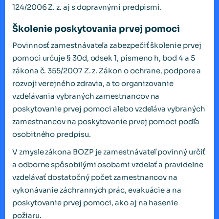
124/2006 Z. z. aj s dopravnými predpismi.
Školenie poskytovania prvej pomoci
Povinnosť zamestnávateľa zabezpečiť školenie prvej
pomoci určuje § 30d, odsek 1, písmeno h, bod 4 a 5
zákona č. 355/2007 Z. z. Zákon o ochrane, podpore a
rozvoji verejného zdravia, a to organizovanie
vzdelávania vybraných zamestnancov na
poskytovanie prvej pomoci alebo vzdeláva vybraných
zamestnancov na poskytovanie prvej pomoci podľa
osobitného predpisu.
V zmysle zákona BOZP je zamestnávateľ povinný určiť
a odborne spôsobilými osobami vzdelať a pravidelne
vzdelávať dostatočný počet zamestnancov na
vykonávanie záchranných prác, evakuácie a na
poskytovanie prvej pomoci, ako aj na hasenie
požiaru.