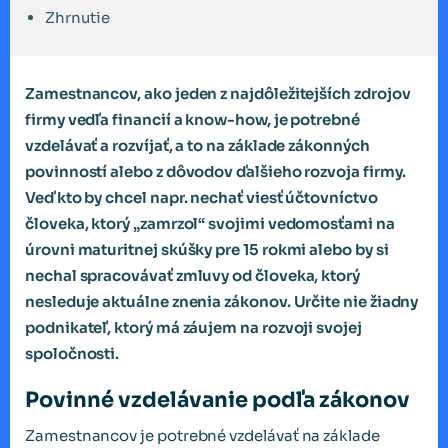
Zhrnutie
Zamestnancov, ako jeden z najdôležitejších zdrojov
firmy vedľa financií a know-how, je potrebné
vzdelávať a rozvíjať, a to na základe zákonných
povinností alebo z dôvodov ďalšieho rozvoja firmy.
Veď kto by chcel napr. nechať viesť účtovníctvo
človeka, ktorý „zamrzol“ svojimi vedomosťami na
úrovni maturitnej skúšky pre 15 rokmi alebo by si
nechal spracovávať zmluvy od človeka, ktorý
nesleduje aktuálne znenia zákonov. Určite nie žiadny
podnikateľ, ktorý má záujem na rozvoji svojej
spoločnosti.
Povinné vzdelávanie podľa zákonov
Zamestnancov je potrebné vzdelávať na základe