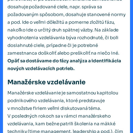
dosahuje požadované ciele, napr. správa sa
požadovaným spôsobom, dosahuje stanovené normy
a pod. Ide o veľmi dôležitú a pomerne zložitú fázu,
nakoľko ide o určitý druh spätnej väzby. Na základe
vyhodnotenia vzdelávania býva rozhodnuté, či boli
dosiahnuté ciele, prípadne či je potrebné
zamestnanca doškoliť alebo preškoliť na niečo iné.
Opäť sa dostávame do fázy analýza a identifikácia
nových vzdelávacích potrieb.
Manažérske vzdelávanie
Manažérske vzdelávanie je samostatnou kapitolou
podnikového vzdelávania, ktoré predstavuje
v množstve firiem veľmi diskutovaná téma.
V posledných rokoch sa v rámci manažérskeho
vzdelávania, kam bežne patrili školenia na mäkké
techniky (time management, leadership a pod.), čím