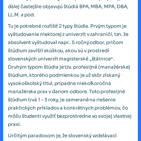
ďalej častejšie objavujú štúdiá BPA, MBA, MPA, DBA,
LL.M. a pod.
Tu je potrebné rozlíšiť 2 typy štúdia. Prvým typom je
vyštudovanie niektorej z univerzít v zahraničí, tzn. že
absolvent vyštudoval napr.. 5 ročný odbor, pričom
štúdium zavŕšil skúškou, akou sú v prostredí
slovenských univerzít magisterské „štátnice“.
Druhým typom štúdia je tzv. profesijné (manažérske)
štúdium, ktorého podmienkou je už skôr získaný
vysokoškolský titul, prípadne niekoľkoročná
manažérska prax v danom odbore. Toto profesijné
štúdium trvá 1 – 3 roky, je zamerané na riešenie
praktických príkladov a konkrétnych problémov, čo
môžu študenti využiť bezprostredne vo svojej vlastnej
praxi.
Určitým paradoxom je, že slovenský vzdelávací