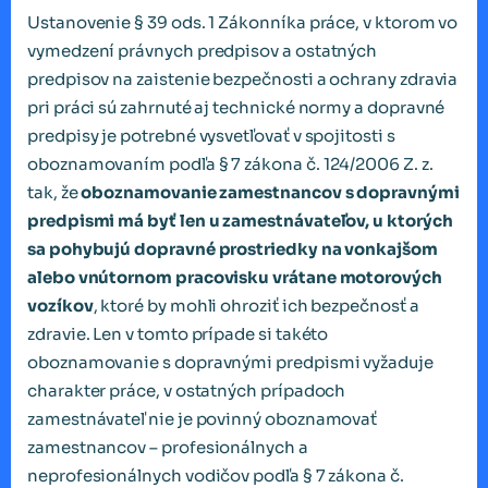
Ustanovenie § 39 ods. 1 Zákonníka práce, v ktorom vo
vymedzení právnych predpisov a ostatných
predpisov na zaistenie bezpečnosti a ochrany zdravia
pri práci sú zahrnuté aj technické normy a dopravné
predpisy je potrebné vysvetľovať v spojitosti s
oboznamovaním podľa § 7 zákona č. 124/2006 Z. z.
tak, že
oboznamovanie zamestnancov s dopravnými
predpismi má byť len u zamestnávateľov, u ktorých
sa pohybujú dopravné prostriedky na vonkajšom
alebo vnútornom pracovisku vrátane motorových
vozíkov
, ktoré by mohli ohroziť ich bezpečnosť a
zdravie. Len v tomto prípade si takéto
oboznamovanie s dopravnými predpismi vyžaduje
charakter práce, v ostatných prípadoch
zamestnávateľ nie je povinný oboznamovať
zamestnancov – profesionálnych a
neprofesionálnych vodičov podľa § 7 zákona č.