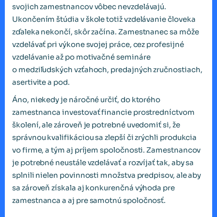
svojich zamestnancov vôbec nevzdelávajú.
Ukončením štúdia v škole totiž vzdelávanie človeka
zďaleka nekončí, skôr začína. Zamestnanec sa môže
vzdelávať pri výkone svojej práce, cez profesijné
vzdelávanie až po motivačné semináre
o medziľudských vzťahoch, predajných zručnostiach,
asertivite a pod.
Áno, niekedy je náročné určiť, do ktorého
zamestnanca investovať financie prostredníctvom
školení, ale zároveň je potrebné uvedomiť si, že
správnou kvalifikáciou sa zlepší či zrýchli produkcia
vo firme, a tým aj príjem spoločnosti. Zamestnancov
je potrebné neustále vzdelávať a rozvíjať tak, aby sa
splnili nielen povinnosti množstva predpisov, ale aby
sa zároveň získala aj konkurenčná výhoda pre
zamestnanca a aj pre samotnú spoločnosť.