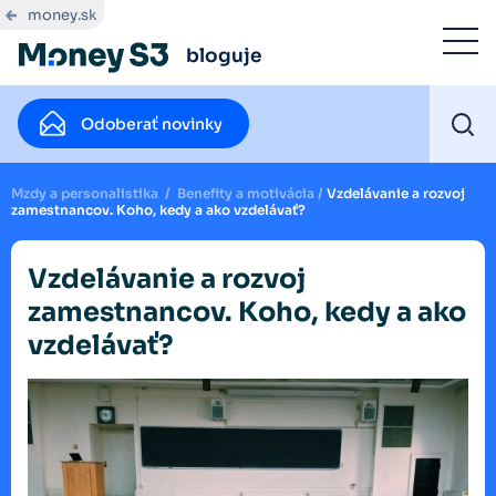
money.sk
bloguje
Odoberať novinky
Mzdy a personalistika
/
Benefity a motivácia
/
Vzdelávanie a rozvoj
zamestnancov. Koho, kedy a ako vzdelávať?
Vzdelávanie a rozvoj
zamestnancov. Koho, kedy a ako
vzdelávať?