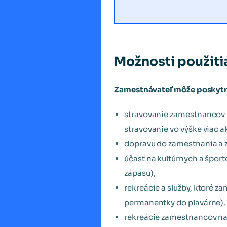
Možnosti použiti
Zamestnávateľ môže poskytn
stravovanie zamestnancov 
stravovanie vo výške viac a
dopravu do zamestnania a 
účasť na kultúrnych a špo
zápasu),
rekreácie a služby, ktoré 
permanentky do plavárne),
rekreácie zamestnancov na