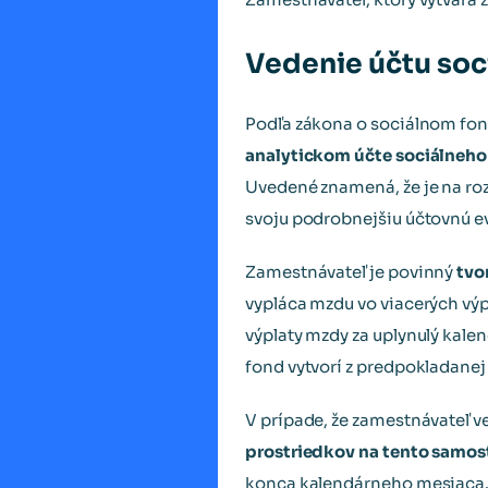
Vedenie účtu soc
Podľa zákona o sociálnom fon
analytickom účte sociálneho
Uvedené znamená, že je na roz
svoju podrobnejšiu účtovnú evi
Zamestnávateľ je povinný
tvo
vypláca mzdu vo viacerých výp
výplaty mzdy za uplynulý kale
fond vytvorí z predpokladanej
V prípade, že zamestnávateľ 
prostriedkov na tento samos
konca kalendárneho mesiaca. 