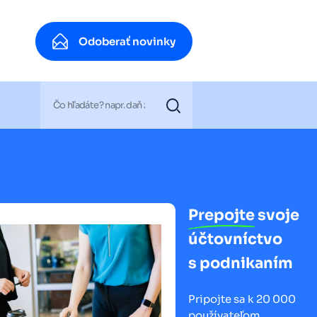
Odoberať novinky
Odoberať novinky
Prepojte
svoje
účtovníctvo
s podnikaním
Pripojte sa k 20 000
používateľom.