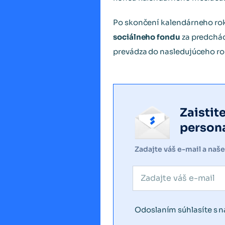
Po skončení kalendárneho rok
sociálneho fondu
za predchád
prevádza do nasledujúceho ro
Zaistit
persona
Zadajte váš e-mail a naš
Odoslaním súhlasíte s 