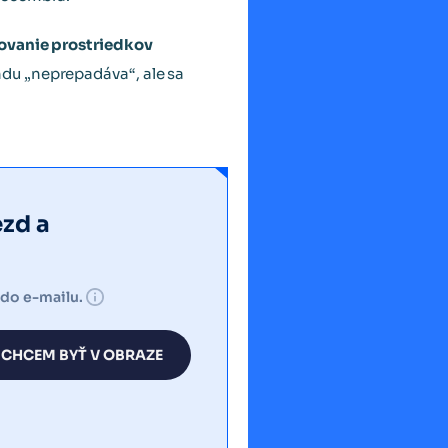
ovanie prostriedkov
du „neprepadáva“, ale sa
ezd a
 do e-mailu.
CHCEM BYŤ V OBRAZE