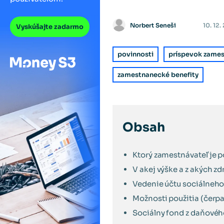
Norbert Seneši
10. 12
Vyskúšajte zadarmo
povinnosti
príspevok zames
zamestnanecké benefity
Obsah
Ktorý zamestnávateľ je p
V akej výške a z akých zd
Vedenie účtu sociálneho 
Možnosti použitia (čerp
Sociálny fond z daňovéh