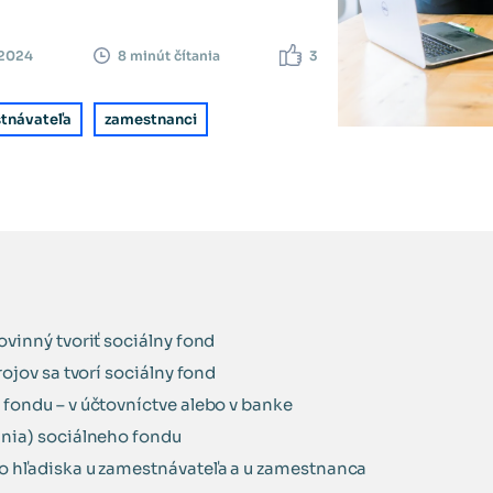
. 2024
3
8 minút čítania
tnávateľa
zamestnanci
ovinný tvoriť sociálny fond
rojov sa tvorí sociálny fond
fondu – v účtovníctve alebo v banke
ania) sociálneho fondu
o hľadiska u zamestnávateľa a u zamestnanca