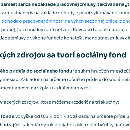
zamestnanca na základe pracovnej zmluvy, takzvane na „
n zamestnancov na základe dohody o práci vykonávanej mi
,
dohoda o pracovnej činnosti na výkon sezónnej práce
,
doho
práce), tak sociálny fond netvorí. Rovnako to platí napr. aj o
lade zmluvy o výkone funkcie konateľa, mandátnej zmluvy al
akých zdrojov sa tvorí sociálny fond
ého prídelu do sociálneho fondu
je súhrn hrubých miezd z
ny mesiac. Základom na určenie ročného prídelu do sociálneh
mestnancom na výplatu za kalendárny rok.
 viacerých zdrojov, ktoré môžeme rozdeliť na tri skupiny:
o fondu
vo výške od 0,6 % do 1 % zo základu na určenie prídel
ádzajúci kalendárny rok dosiahol zisk a splnil všetky daňové 