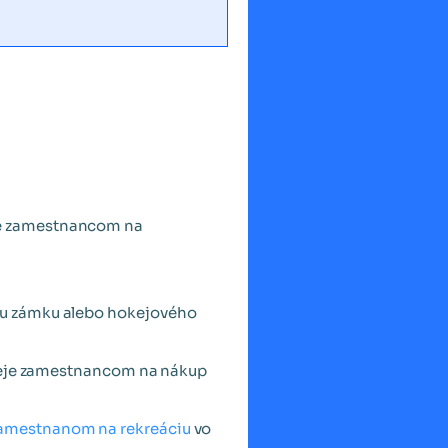
je zamestnancom na
evu zámku alebo hokejového
ispeje zamestnancom na nákup
zamestnanom na rekreáciu
vo