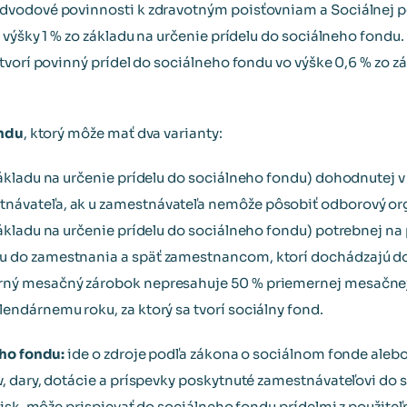
vodové povinnosti k zdravotným poisťovniam a Sociálnej po
výšky 1 % zo základu na určenie prídelu do sociálneho fondu.
tvorí povinný prídel do sociálneho fondu vo výške 0,6 % zo zá
ondu
, ktorý môže mať dva varianty:
základu na určenie prídelu do sociálneho fondu) dohodnutej v
návateľa, ak u zamestnávateľa nemôže pôsobiť odborový or
základu na určenie prídelu do sociálneho fondu) potrebnej na
u do zamestnania a späť zamestnancom, ktorí dochádzajú d
rný mesačný zárobok nepresahuje 50 % priemernej mesačnej
endárnemu roku, za ktorý sa tvorí sociálny fond.
eho fondu:
ide o zdroje podľa zákona o sociálnom fonde aleb
 dary, dotácie a príspevky poskytnuté zamestnávateľovi do 
isk, môže prispievať do sociálneho fondu prídelmi z použiteľ