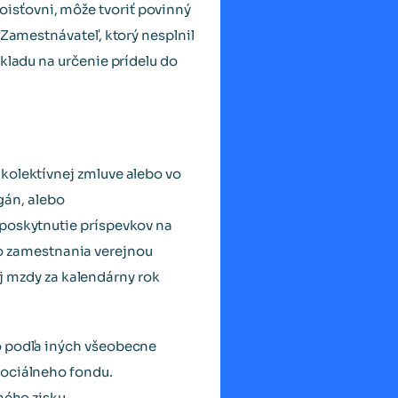
isťovni, môže tvoriť povinný
 Zamestnávateľ, ktorý nesplnil
kladu na určenie prídelu do
 kolektívnej zmluve alebo vo
gán, alebo
 poskytnutie príspevkov na
o zamestnania verejnou
 mzdy za kalendárny rok
o podľa iných všeobecne
sociálneho fondu.
ného zisku.