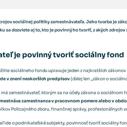
trojov sociálnej politiky zamestnávateľa. Jeho tvorba je z
 sa dozviete aj to, kto je povinný ho tvoriť, z akých zdrojov 
eľ je povinný tvoriť sociálny fond
žitie sociálneho fondu upravuje jeden z najkratších zákonov
nde v znení neskorších predpisov
(ďalej len „zákon o sociáln
nd má zamestnávateľ, ktorým sa na účely zákona o sociálnom 
 zamestnáva zamestnanca v pracovnom pomere alebo v ob
níkov Policajného zboru, finančnej správy, profesionálnych v
ľ ide o podnikateľské subjekty, povinnosť tvoriť sociálny fon