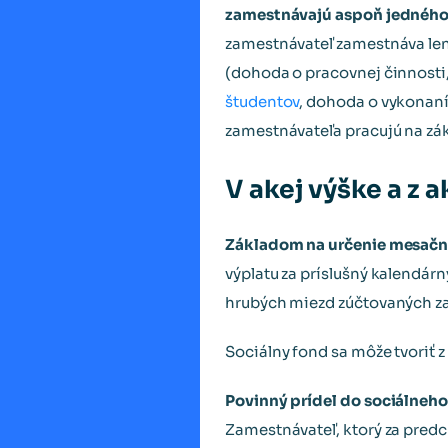
zamestnávajú aspoň jedného 
zamestnávateľ zamestnáva le
(dohoda o pracovnej činnosti
študentov
, dohoda o vykonaní 
zamestnávateľa pracujú na zák
V akej výške a z 
Základom na určenie mesačn
výplatu za príslušný kalendár
hrubých miezd zúčtovaných za
Sociálny fond sa môže tvoriť z
Povinný prídel do sociálneh
Zamestnávateľ, ktorý za predch