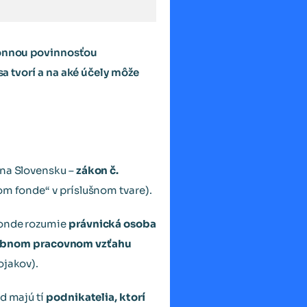
ákonnou povinnosťou
sa tvorí a na aké účely môže
 na Slovensku –
zákon č.
om fonde“ v príslušnom tvare).
fonde rozumie
právnická osoba
dobnom pracovnom vzťahu
ojakov).
d majú tí
podnikatelia, ktorí