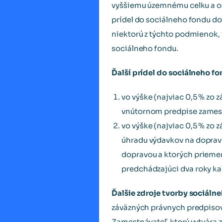
vyššiemu územnému celku a od
prídel do sociálneho fondu do 
niektorú z týchto podmienok, 
sociálneho fondu.
Ďalší prídel do sociálneho f
vo výške (najviac 0,5 % zo 
vnútornom predpise zamest
vo výške (najviac 0,5 % zo 
úhradu výdavkov na doprav
dopravou a ktorých prieme
predchádzajúci dva roky kal
Ďalšie zdroje tvorby sociáln
záväzných právnych predpisov,
Zamestnávateľ, ktorý vytvára z