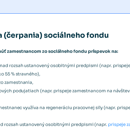
a (čerpania) sociálneho fondu
úť zamestnancom zo sociálneho fondu príspevok na:
nad rozsah ustanovený osobitnými predpismi (napr. prispe
ko 55 % stravného),
zo zamestnania,
rtových podujatiach (napr. prispeje zamestnancom na návšt
zamestnanec využíva na regeneráciu pracovnej sily (napr. pr
d rozsah ustanovený osobitnými predpismi (napr.
prispeje 