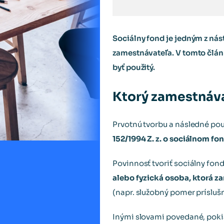
Sociálny fond je jedným z nás
zamestnávateľa. V tomto článku
byť použitý.
Ktorý zamestnávat
Prvotnú tvorbu a následné pou
152/1994 Z. z. o sociálnom fo
Povinnosť tvoriť sociálny fo
alebo fyzická osoba, ktorá
(napr. služobný pomer prísluš
Inými slovami povedané, pokia