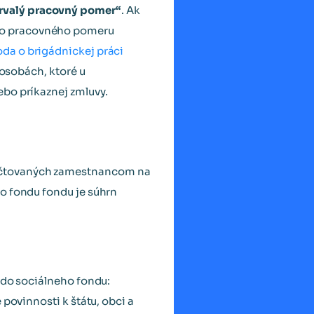
trvalý pracovný pomer“
. Ak
mo pracovného pomeru
da o brigádnickej práci
 osobách, ktoré u
ebo príkaznej zmluvy.
účtovaných zamestnancom na
o fondu fondu je súhrn
u do sociálneho fondu:
povinnosti k štátu, obci a