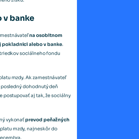
o v banke
zamestnávateľ
na osobitnom
j pokladnici alebo v banke
.
striedkov sociálneho fondu
platu mzdy. Ak zamestnávateľ
 v posledný dohodnutý deň
 postupovať aj tak, že sociálny
nný vykonať
prevod peňažných
platu mzdy, najneskôr do
 decembra.