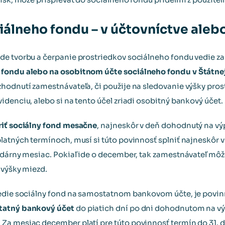
iálneho fondu – v účtovníctve aleb
de tvorbu a čerpanie prostriedkov sociálneho fondu vedie 
 fondu alebo na osobitnom účte sociálneho fondu v Štátne
hodnutí zamestnávateľa, či použije na sledovanie výšky pro
denciu, alebo si na tento účel zriadi osobitný bankový účet.
riť sociálny fond mesačne
, najneskôr v deň dohodnutý na vý
latných termínoch, musí si túto povinnosť splniť najneskôr
ndárny mesiac. Pokiaľ ide o december, tak zamestnávateľ môže
 výšky miezd.
vedie sociálny fond na samostatnom bankovom účte, je povi
tatný bankový účet
do piatich dní po dni dohodnutom na vý
Za mesiac december platí pre túto povinnosť termín do 31.