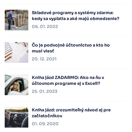
Skladové programy a systémy zdarma:
kedy sa vyplatia a aké majú obmedzenie?
06. 01. 2022
Čo je podvojné účtovníctvo a kto ho
musí viesť
20. 12. 2021
Kniha jázd ZADARMO: Ako na ňu v
účtovnom programe aj v Exceli?
25. 01. 2023
Kniha jázd: zrozumiteľný návod aj pre
začiatočníkov
01. 09. 2020