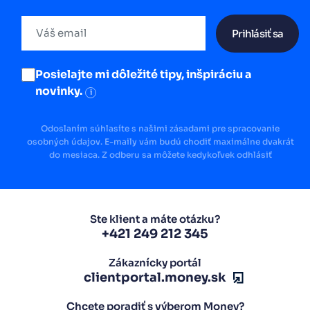
Prihlásiť sa
Posielajte mi dôležité tipy, inšpiráciu a
novinky.
i
Odoslaním súhlasíte s našimi zásadami pre spracovanie
osobných údajov. E-maily vám budú chodiť maximálne dvakrát
do mesiaca. Z odberu sa môžete kedykoľvek odhlásiť
Ste klient a máte otázku?
+421 249 212 345
Zákaznícky portál
clientportal.money.sk
Chcete poradiť s výberom Money?