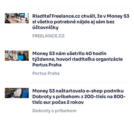
Riaditeľ Freelance.cz chváli, že v Money S3
si všetko potrebné nájde aj sám bez
účtovníčky
FREELANCE.CZ
Money S3 nám ušetrilo 40 hodín
týždenne, hovorí riaditeľka organizácie
Portus Praha
Portus Praha
Money S3 naštartovalo e-shop podniku
Dobroty s príbehom: z 200-tisíc na 800-
tisíc eur počas 2 rokov
Dobroty s príbehom