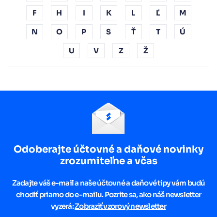
F
H
I
K
L
Ľ
M
N
O
P
S
Ť
T
Ú
U
V
Z
Ž
Odoberajte účtovné a daňové novinky
zrozumiteľne a včas
Zadajte váš e-mail a naše účtovné a daňové tipy vám budú
chodiť priamo do e-mailu. Pozrite sa, ako náš newsletter
vyzerá:
Zobraziť vzorový newsletter