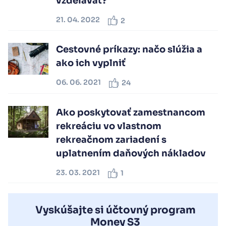
vzdelávať?
21. 04. 2022
2
Cestovné príkazy: načo slúžia a
ako ich vyplniť
06. 06. 2021
24
Ako poskytovať zamestnancom
rekreáciu vo vlastnom
rekreačnom zariadení s
uplatnením daňových nákladov
23. 03. 2021
1
Vyskúšajte si účtovný program
Money S3