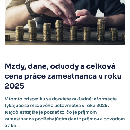
Mzdy, dane, odvody a celková
cena práce zamestnanca v roku
2025
V tomto príspevku sa dozviete základné informácie
týkajúce sa mzdového účtovníctva v roku 2025.
Najdôležitejšie je poznať to, čo je príjmom
zamestnanca podliehajúcim dani z príjmov a odvodom
a ako...