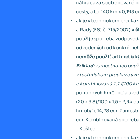
náhrada za spotrebované po
cesty, a to: 140 km x 0,193 e
ak je v technickom preuka
a Rady (ES) č. 715/2007)
v č
použije spotreba zodpoved
odvodených od konkrétneho
nemôže použiť aritmetick
Príklad
: zamestnanec použ
v technickom preukaze uved
a kombinovanú 7,7 l/100 k
pohonných hmôt bola uveden
(20 x 9,8)/100 x 1,5 = 2,94 
hmoty je 14,28 eur. Zamestn
eur. Kombinovaná spotreba s
– Košice.
ak je v technickom preuka