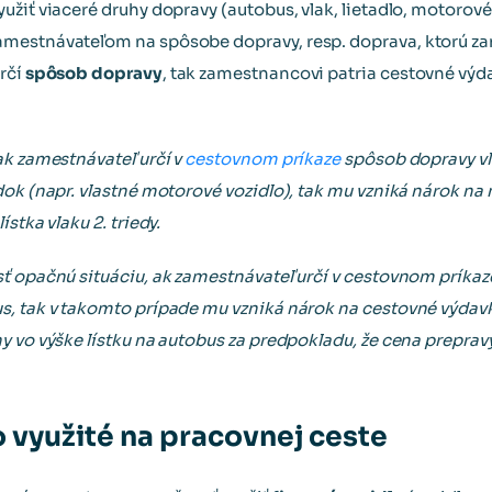
žiť viaceré druhy dopravy (autobus, vlak, lietadlo, motorové v
mestnávateľom na spôsobe dopravy, resp. doprava, ktorú za
rčí
spôsob dopravy
, tak zamestnancovi patria cestovné vý
ak zamestnávateľ určí v
cestovnom príkaze
spôsob dopravy vl
dok (napr. vlastné motorové vozidlo), tak mu vzniká nárok n
stka vlaku 2. triedy.
 opačnú situáciu, ak zamestnávateľ určí v cestovnom príkaz
s, tak v takomto prípade mu vzniká nárok na cestovné výdav
y vo výške lístku na autobus za predpokladu, že cena preprav
 využité na pracovnej ceste