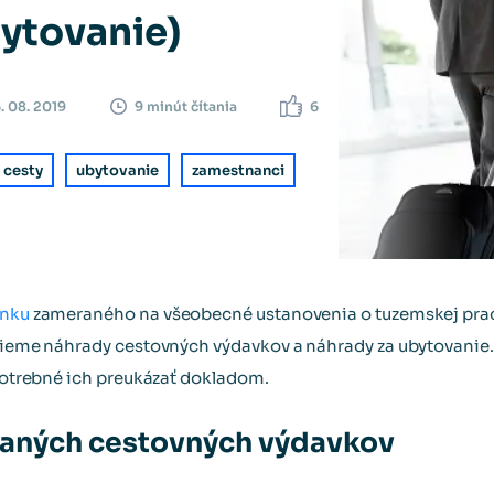
ytovanie)
. 08. 2019
6
9 minút čítania
 cesty
ubytovanie
zamestnanci
ánku
zameraného na všeobecné ustanovenia o tuzemskej prac
erieme náhrady cestovných výdavkov a náhrady za ubytovanie
 potrebné ich preukázať dokladom.
aných cestovných výdavkov