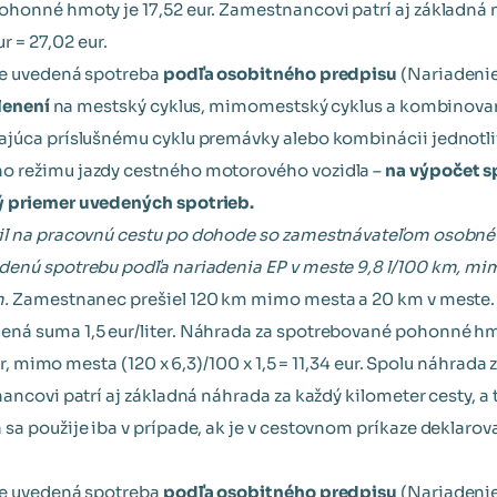
honné hmoty je 17,52 eur. Zamestnancovi patrí aj základná 
ur = 27,02 eur.
ze uvedená spotreba
podľa osobitného predpisu
(Nariadeni
lenení
na mestský cyklus, mimomestský cyklus a kombinovaný
ajúca príslušnému cyklu premávky alebo kombinácii jednotli
 režimu jazdy cestného motorového vozidla –
na výpočet s
ý priemer uvedených spotrieb.
il na pracovnú cestu po dohode so zamestnávateľom osobné 
enú spotrebu podľa nariadenia EP v meste 9,8 l/100 km, mi
m.
Zamestnanec prešiel 120 km mimo mesta a 20 km v meste.
á suma 1,5 eur/liter. Náhrada za spotrebované pohonné hmo
eur, mimo mesta (120 x 6,3)/100 x 1,5 = 11,34 eur. Spolu náhra
ancovi patrí aj základná náhrada za každý kilometer cesty, a t
a použije iba v prípade, ak je v cestovnom príkaze deklarovan
ze uvedená spotreba
podľa osobitného predpisu
(Nariadeni