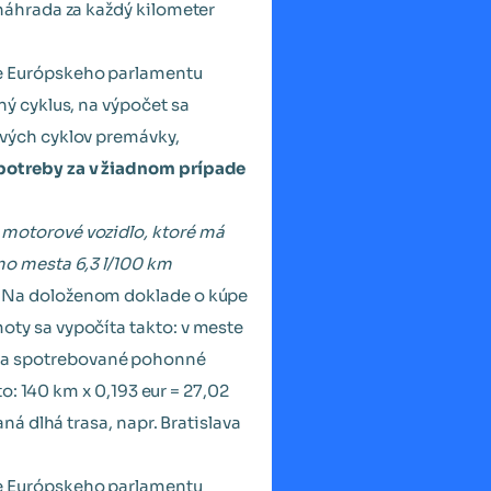
náhrada za každý kilometer
e Európskeho parlamentu
 cyklus, na výpočet sa
vých cyklov premávky,
potreby za v žiadnom prípade
motorové vozidlo, ktoré má
mo mesta 6,3 l/100 km
 Na doloženom doklade o kúpe
ty sa vypočíta takto: v meste
da za spotrebované pohonné
o: 140 km x 0,193 eur = 27,02
á dlhá trasa, napr. Bratislava
e Európskeho parlamentu