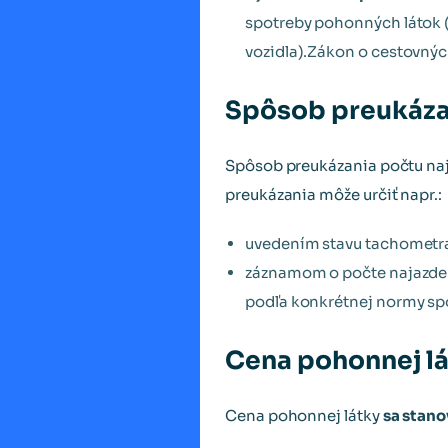
spotreby pohonných látok 
vozidla).Zákon o cestovnýc
Spôsob preukáza
Spôsob preukázania počtu na
preukázania môže určiť napr.:
uvedením stavu tachometra 
záznamom o počte najazdený
podľa konkrétnej normy sp
Cena pohonnej l
Cena pohonnej látky
sa stano