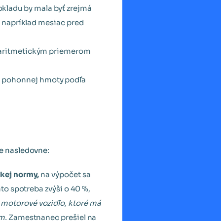
okladu by mala byť zrejmá
ý napríklad mesiac pred
čí aritmetickým priemerom
na pohonnej hmoty podľa
e nasledovne:
ckej normy,
na výpočet sa
to spotreba zvýši o 40 %,
motorové vozidlo, ktoré má
m.
Zamestnanec prešiel na