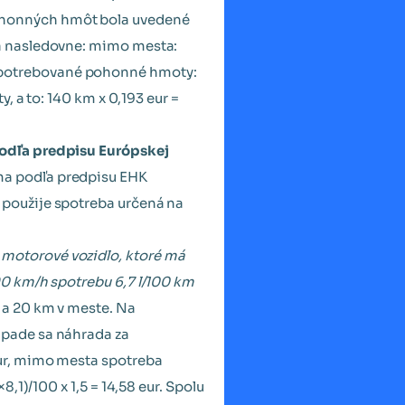
ohonných hmôt bola uvedené
ta nasledovne: mimo mesta:
 za spotrebované pohonné hmoty:
, a to: 140 km x 0,193 eur =
podľa predpisu Európskej
ma podľa predpisu EHK
 použije spotreba určená na
motorové vozidlo, ktoré má
90 km/h spotrebu 6,7 l/100 km
a 20 km v meste. Na
ípade sa náhrada za
eur, mimo mesta spotreba
,1)/100 x 1,5 = 14,58 eur. Spolu