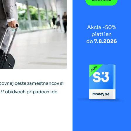
Akcia -50%
platí len
do
7.8.2026
ovnej ceste zamestnancov si
. V obidvoch prípadoch ide