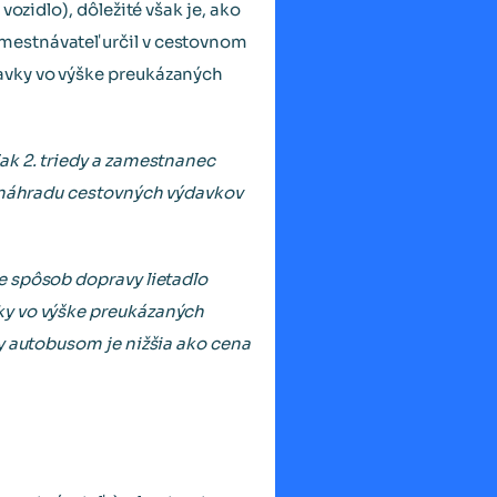
ozidlo), dôležité však je, ako
mestnávateľ určil v cestovnom
davky vo výške preukázaných
ak 2. triedy a zamestnanec
a náhradu cestovných výdavkov
e spôsob dopravy lietadlo
ky vo výške preukázaných
y autobusom je nižšia ako cena