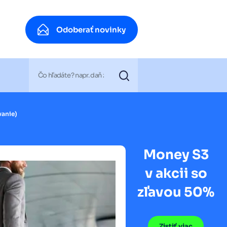
Odoberať novinky
Odoberať novinky
vanie)
Money S3
v akcii so
zľavou 50%
Zistiť viac