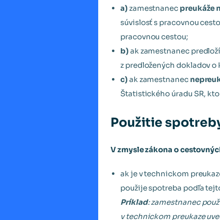
a)
zamestnanec
preukáže 
súvislosť s pracovnou cest
pracovnou cestou;
b)
ak zamestnanec predlož
z predložených dokladov o
c)
ak zamestnanec
nepreu
Štatistického úradu SR, kt
Použitie spotreb
V zmysle zákona o cestovný
ak je v technickom preuka
použije spotreba podľa tejt
Príklad
: zamestnanec použ
v technickom preukaze uved