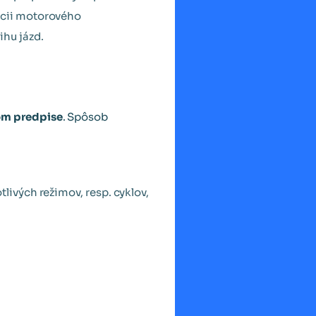
ncii motorového
ihu jázd.
om predpise
. Spôsob
ivých režimov, resp. cyklov,