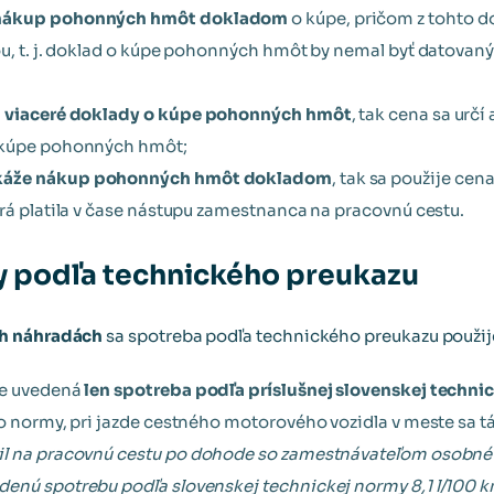
nákup pohonných hmôt dokladom
o kúpe, pričom z tohto d
ou, t. j. doklad o kúpe pohonných hmôt by nemal byť datovan
í
viaceré doklady o kúpe pohonných hmôt
, tak cena sa ur
 kúpe pohonných hmôt;
káže nákup pohonných hmôt dokladom
, tak sa použije ce
orá platila v čase nástupu zamestnanca na pracovnú cestu.
y podľa technického preukazu
ch náhradách
sa spotreba podľa technického preukazu použij
ze uvedená
len spotreba podľa príslušnej slovenskej techni
o normy, pri jazde cestného motorového vozidla v meste sa tá
il na pracovnú cestu po dohode so zamestnávateľom osobné 
enú spotrebu podľa slovenskej technickej normy 8,1 l/100 k