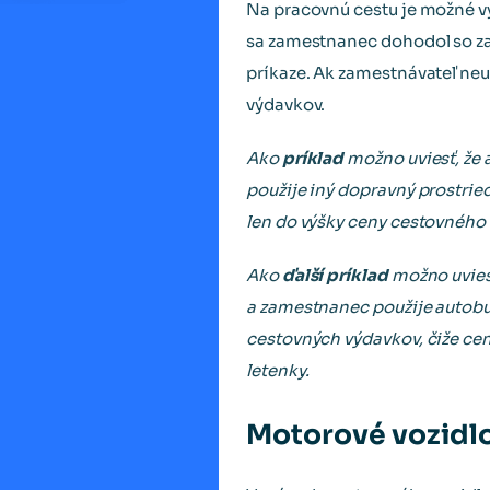
Na pracovnú cestu je možné vyu
sa zamestnanec dohodol so za
príkaze. Ak zamestnávateľ neu
výdavkov.
Ako
príklad
možno uviesť, že 
použije iný dopravný prostrie
len do výšky ceny cestovného lí
Ako
ďalší príklad
možno uviesť
a zamestnanec použije autobu
cestovných výdavkov, čiže cen
letenky.
Motorové vozidlo