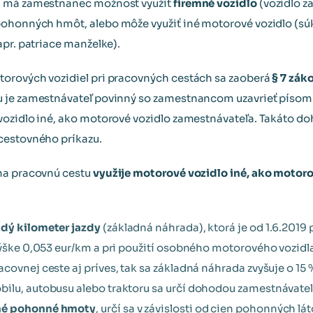
a má zamestnanec možnosť využiť
firemné vozidlo
(vozidlo z
ohonných hmôt, alebo môže využiť iné motorové vozidlo (s
apr. patriace manželke).
orových vozidiel pri pracovných cestách sa zaoberá
§ 7 zák
 je zamestnávateľ povinný so zamestnancom uzavrieť písomn
vozidlo iné, ako motorové vozidlo zamestnávateľa. Takáto d
cestovného príkazu.
na pracovnú cestu
využije motorové vozidlo iné, ako motor
ždý kilometer jazdy
(základná náhrada), ktorá je od 1.6.2019
výške 0,053 eur/km a pri použití osobného motorového vozidla
covnej ceste aj príves, tak sa základná náhrada zvyšuje o 15
ilu, autobusu alebo traktoru sa určí dohodou zamestnávate
ané pohonné hmoty
, určí sa v závislosti od cien pohonných l