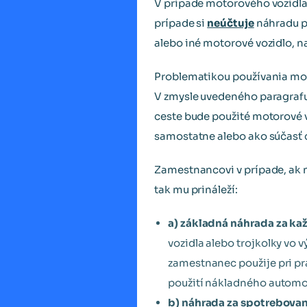
V prípade motorového vozidl
prípade si
neúčtuje
náhradu p
alebo iné motorové vozidlo, n
Problematikou používania mot
V zmysle uvedeného paragrafu
ceste bude použité motorové 
samostatne alebo ako súčasť 
Zamestnancovi v prípade, ak 
tak mu prináleží:
a) základná náhrada za ka
vozidla alebo trojkolky vo 
zamestnanec použije pri pra
použití nákladného automob
b) náhrada za spotrebov