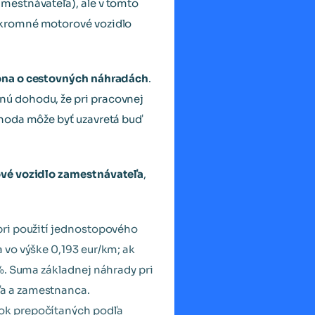
amestnávateľa), ale v tomto
úkromné motorové vozidlo
ona o cestovných náhradách
.
ú dohodu, že pri pracovnej
ohoda môže byť uzavretá buď
ové vozidlo zamestnávateľa
,
 pri použití jednostopového
 vo výške 0,193 eur/km; ak
 %. Suma základnej náhrady pri
ľa a zamestnanca.
átok prepočítaných podľa