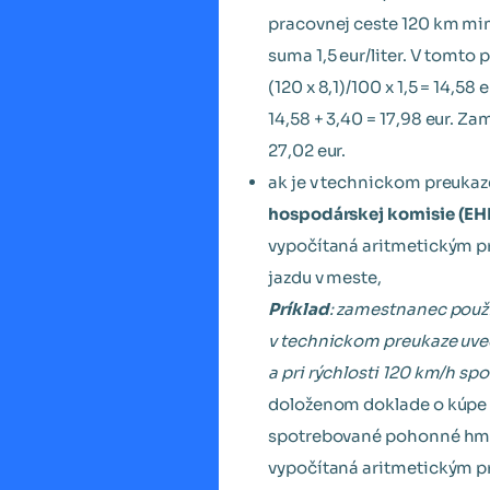
pracovnej ceste 120 km mi
suma 1,5 eur/liter. V tomt
(120 x 8,1)/100 x 1,5 = 14,5
14,58 + 3,40 = 17,98 eur. Za
27,02 eur.
ak je v technickom preuka
hospodárskej komisie (EHK
vypočítaná aritmetickým pr
jazdu v meste,
Príklad
: zamestnanec použ
v technickom preukaze uved
a pri rýchlosti 120 km/h spo
doloženom doklade o kúpe p
spotrebované pohonné hmoty
vypočítaná aritmetickým prie