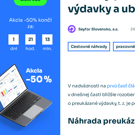
výdavky a ub
Akcia -50% končí
za:
Seyfor Slovensko, a.s.
26
1
21
13
Cestovné náhrady
pracovné
dní
hod.
min.
V nadväznosti na
prvú časť čl
v dnešnej časti bližšie rozob
o preukázané výdavky, t. z. je
Náhrada preukáz