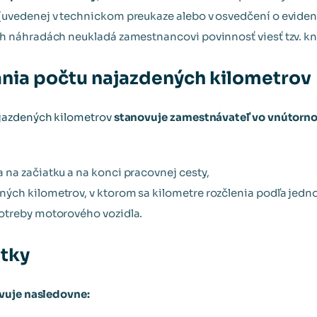
(uvedenej v technickom preukaze alebo v osvedčení o evide
h náhradách neukladá zamestnancovi povinnosť viesť tzv. kn
nia počtu najazdených kilometrov
jazdených kilometrov
stanovuje zamestnávateľ vo vnútorn
na začiatku a na konci pracovnej cesty,
ch kilometrov, v ktorom sa kilometre rozčlenia podľa jednotl
otreby motorového vozidla.
átky
vuje nasledovne: