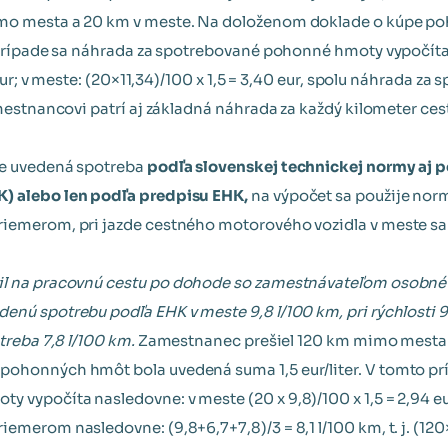
mo mesta a 20 km v meste. Na doloženom doklade o kúpe p
o prípade sa náhrada za spotrebované pohonné hmoty vypočí
8 eur; v meste: (20×11,34)/100 x 1,5 = 3,40 eur, spolu náhrada
mestnancovi patrí aj základná náhrada za každý kilometer cesty
ze uvedená spotreba
podľa slovenskej technickej normy aj 
) alebo len podľa predpisu EHK,
na výpočet sa použije nor
iemerom, pri jazde cestného motorového vozidla v meste sa
il na pracovnú cestu po dohode so zamestnávateľom osobné 
enú spotrebu podľa EHK v meste 9,8 l/100 km, pri rýchlosti 
treba 7,8 l/100 km.
Zamestnanec prešiel 120 km mimo mesta 
ohonných hmôt bola uvedená suma 1,5 eur/liter. V tomto pr
 vypočíta nasledovne: v meste (20 x 9,8)/100 x 1,5 = 2,94 
merom nasledovne: (9,8+6,7+7,8)/3 = 8,1 l/100 km, t. j. (120×8