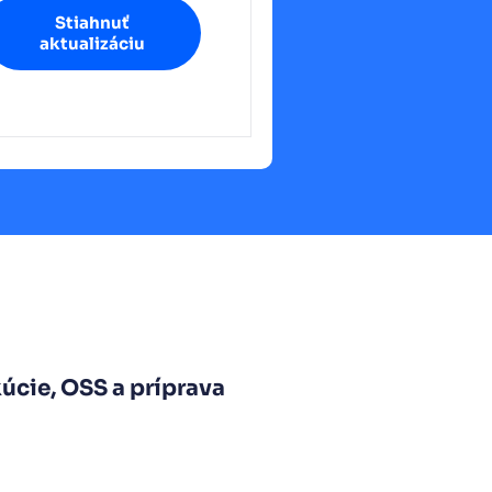
Stiahnuť
aktualizáciu
úcie, OSS a príprava