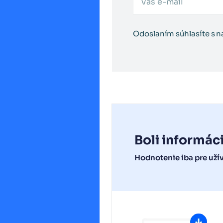
Odoslaním súhlasíte s 
Boli informác
Hodnotenie iba pre uží