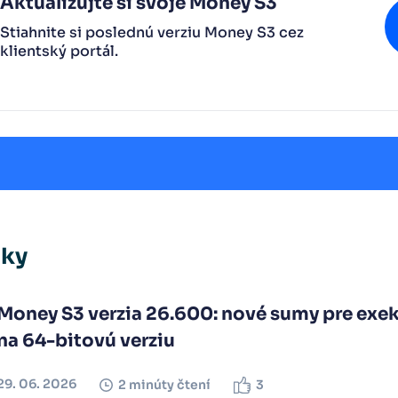
Aktualizujte si svoje Money S3
Stiahnite si poslednú verziu Money S3 cez
klientský portál.
nky
Money S3 verzia 26.600: nové sumy pre exek
na 64-bitovú verziu
29. 06. 2026
2 minúty čtení
3