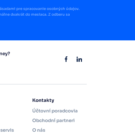
zásadami pre spracovanie osobných údajov.
álne dvakrát do mesiaca. Z odberu sa
ney?
Kontakty
Účtovní poradcovia
Obchodní partneri
servis
O nás