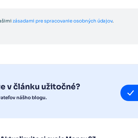
našimi
zásadami pre spracovanie osobných údajov
.
ie v článku užitočné?
vateľov nášho blogu.