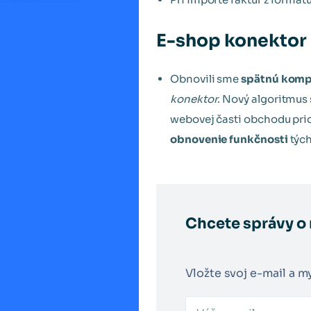
E-shop konektor
Obnovili sme
spätnú kompa
konektor
. Nový algoritmus
webovej časti obchodu pric
obnovenie funkčnosti
týc
Chcete správy o
Vložte svoj e-mail a m