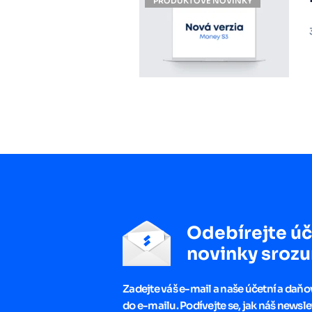
PRODUKTOVÉ NOVINKY
Odebírejte úč
novinky srozu
Zadejte váš e-mail a naše účetní a daň
do e-mailu. Podívejte se, jak náš newsle