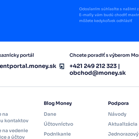
Odoslaním súhlasíte s našimi 
E-maily vám budú chodiť maxim
môžete kedykoľvek odhlásiť
aznícky portál
Chcete poradiť s výberom Mo
ientportal.money.sk
+421 249 212 323
|
obchod@money.sk
Blog Money
Podpora
e na
Dane
Návody
iu kontaktov
Účtovníctvo
Aktualizácia
 na vedenie
Podnikanie
Jednorazový 
ce a účtov