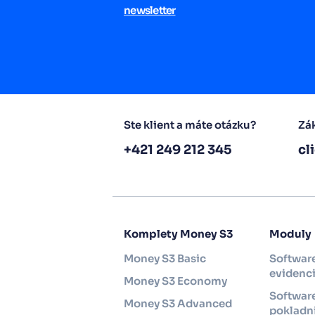
newsletter
Ste klient a máte otázku?
Zák
+421 249 212 345
cl
Komplety Money S3
Moduly
Money S3 Basic
Softwar
evidenc
Money S3 Economy
Software
Money S3 Advanced
pokladni