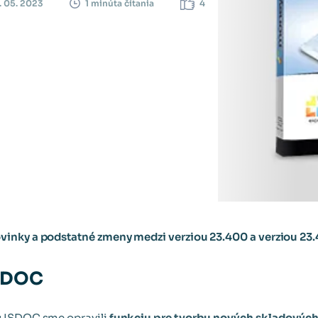
. 05. 2023
4
1 minúta čítania
inky a podstatné zmeny medzi verziou 23.400 a verziou 23.
ISDOC
tu ISDOC sme opravili
funkciu pre tvorbu nových skladovýc