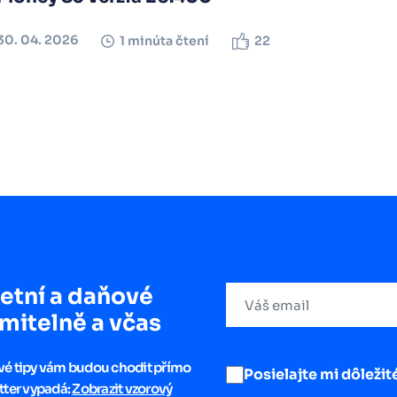
30. 04. 2026
1 minúta čtení
22
etní a daňové
mitelně a včas
ové tipy vám budou chodit přímo
Posielajte mi dôležité
tter vypadá:
Zobrazit vzorový