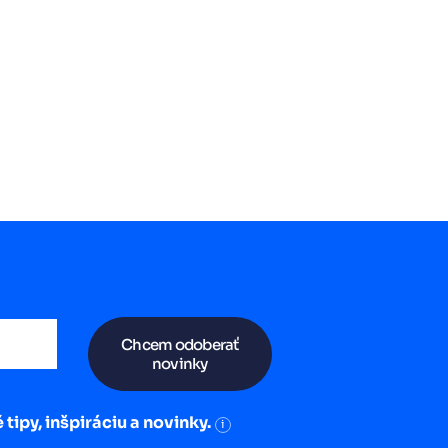
Chcem odoberať
novinky
 tipy, inšpiráciu a novinky.
i