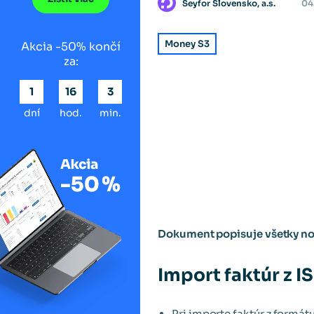
Seyfor Slovensko, a.s.
04
Money S3
Akcia -50% končí
za:
1
16
3
dní
hod.
min.
Dokument popisuje všetky nov
Import faktúr z 
Pri importe faktúr z formá