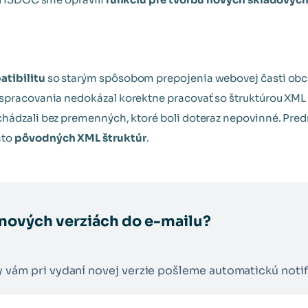
tibilitu
so starým spôsobom prepojenia webovej časti o
 spracovania nedokázal korektne pracovať so štruktúrou XML 
hádzali bez premenných, ktoré boli doteraz nepovinné. Pre
hto
pôvodných XML štruktúr
.
 nových verziách do e-mailu?
y vám pri vydaní novej verzie pošleme automatickú notif