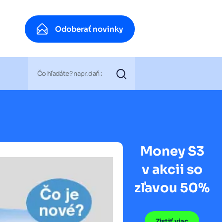
Odoberať novinky
Odoberať novinky
Money S3
v akcii so
zľavou 50%
Zistiť viac