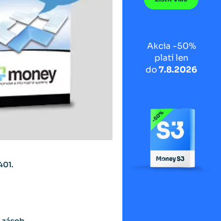
Akcia -50%
platí len
do
7.8.2026
401.
h zásob
.