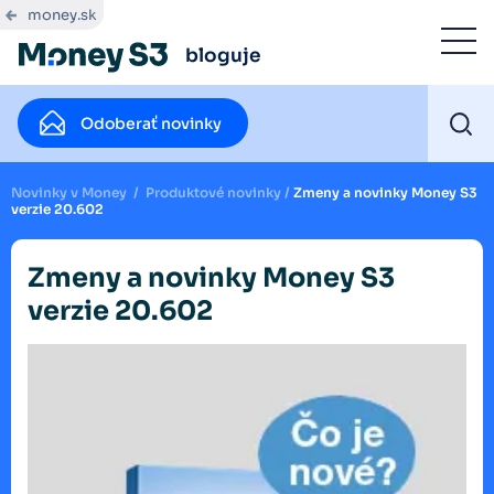
money.sk
bloguje
Odoberať novinky
Novinky v Money
/
Produktové novinky
/
Zmeny a novinky Money S3
verzie 20.602
Zmeny a novinky Money S3
verzie 20.602