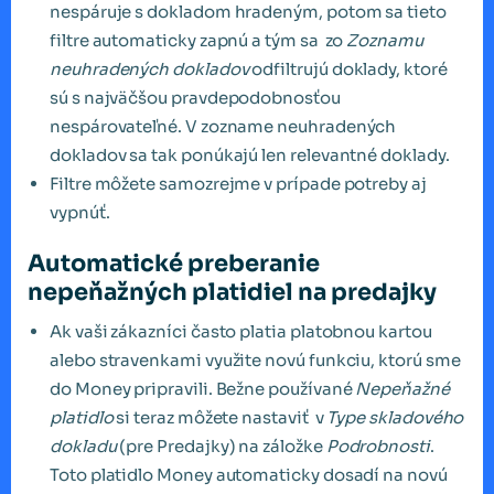
nespáruje s dokladom hradeným, potom sa tieto
filtre automaticky zapnú a tým sa zo
Zoznamu
neuhradených dokladov
odfiltrujú doklady, ktoré
sú s najväčšou pravdepodobnosťou
nespárovateľné. V zozname neuhradených
dokladov sa tak ponúkajú len relevantné doklady.
Filtre môžete samozrejme v prípade potreby aj
vypnúť.
Automatické preberanie
nepeňažných platidiel na predajky
Ak vaši zákazníci často platia platobnou kartou
alebo stravenkami využite novú funkciu, ktorú sme
do Money pripravili. Bežne používané
Nepeňažné
platidlo
si teraz môžete nastaviť v
Type skladového
dokladu
(pre Predajky) na záložke
Podrobnosti
.
Toto platidlo Money automaticky dosadí na novú