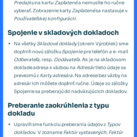
Predajku
na kartu
Zaplatené
a nemusíte ho ručne
vyberať. Zobrazenie karty
Zaplatené
sa nastavuje v
Používateľskej konfigurácii.
Spojenie v skladových dokladoch
Na všetky
Skladové doklady
(okrem Výrobiek) sme
doplnili novú záložku
Spojenie
pre telefón a e-mail
Odberateľa,
resp.
Dodávateľa
. Ak je na skladovom
doklade adresa s väzbou na
Adresár
tieto údaje sa
prevezmú z
Karty adresára
. Na adrese bez väzby na
adresár ich môžete doplniť ručne. Údaje zo záložky
Spojenie sa preberajú do nadväzujúcich dokladov.
Preberanie zaokrúhlenia z typu
dokladu
Upravili sme funkciu preberania údajov z
Typov
dokladov.
V zozname
Faktúr vystavených
,
Faktúr