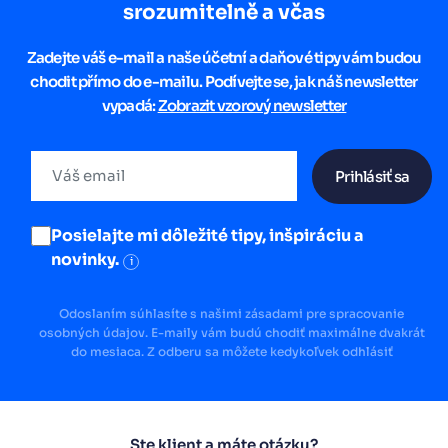
srozumitelně a včas
Zadejte váš e-mail a naše účetní a daňové tipy vám budou
chodit přímo do e-mailu. Podívejte se, jak náš newsletter
vypadá:
Zobrazit vzorový newsletter
Prihlásiť sa
Posielajte mi dôležité tipy, inšpiráciu a
novinky.
i
Odoslaním súhlasíte s našimi zásadami pre spracovanie
osobných údajov. E-maily vám budú chodiť maximálne dvakrát
do mesiaca. Z odberu sa môžete kedykoľvek odhlásiť
Ste klient a máte otázku?