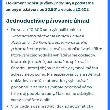
Dokument popisuje všetky novinky a podstatné
zmeny medzi verziou 20.501 a verziou 20.602
Jednoduchšie párovanie úhrad
Do verzie 20.600 sme vylepšili funkciu
Hromadného párovania úhrad
v
Banke
a
Pokladnic
i. Do
Konfigurácie hromadného
párovania
sme pridali nové tzv. dohľadávacie filtre,
ktoré vám zjednodušia vyhľadávanie dokladov,
ktoré nie je možné jednoznačne spárovať s
úhradou, ktorej chýba variabilný symbol, má inú
adresu alebo sumu. Pri nespárovaných hradených
dokladov sa môžu automaticky vyhľadávať
podobné variabilné symboly, podobné názvy
firiem aj podobné sumy. Maximálnu odchýlku
sumy si môžete zvoliť.
V prípade, ak sa hradiaci doklad automaticky