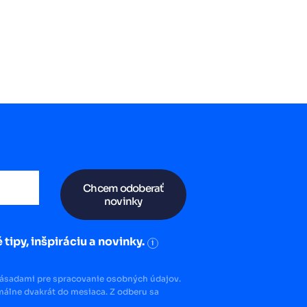
Chcem odoberať
novinky
 tipy, inšpiráciu a novinky.
i
zásadami pre spracovanie osobných údajov.
álne dvakrát do mesiaca. Z odberu sa