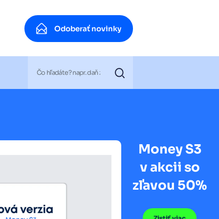
Odoberať novinky
Odoberať novinky
Money S3
v akcii so
zľavou 50%
Zistiť viac