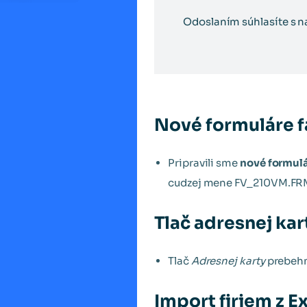
Odoslaním súhlasíte s 
Nové formuláre f
Pripravili sme
nové formul
cudzej mene FV_210VM.FR
Tlač adresnej kar
Tlač
Adresnej karty
prebehne
Import firiem z E