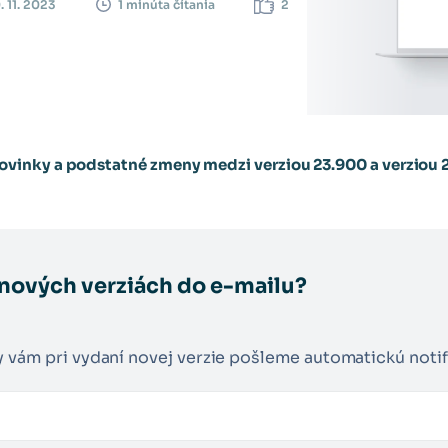
. 11. 2023
2
1 minúta čítania
vinky a podstatné zmeny medzi verziou 23.900 a verziou 
 nových verziách do e-mailu?
y vám pri vydaní novej verzie pošleme automatickú notif