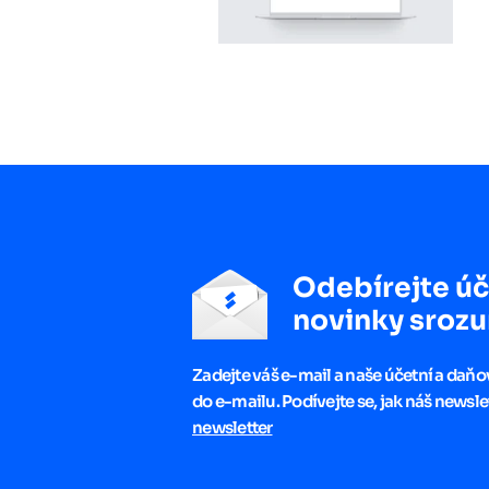
Odebírejte úč
novinky srozu
Zadejte váš e-mail a naše účetní a daň
do e-mailu. Podívejte se, jak náš newsle
newsletter