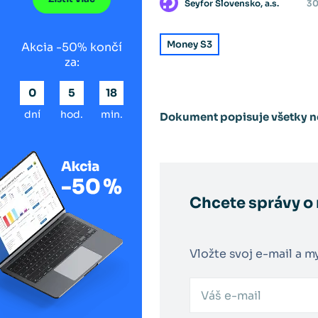
Seyfor Slovensko, a.s.
30
Money S3
Akcia -50% končí
za:
0
5
17
dní
hod.
min.
Dokument popisuje všetky no
Chcete správy o
Vložte svoj e-mail a m