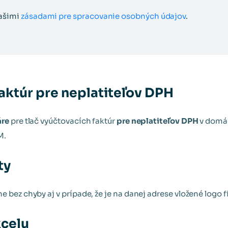
našimi
zásadami pre spracovanie osobných údajov
.
aktúr pre neplatiteľov DPH
áre
pre tlač vyúčtovacích faktúr
pre neplatiteľov DPH
v domác
M.
ty
 bez chyby aj v prípade, že je na danej adrese vložené logo f
xcelu