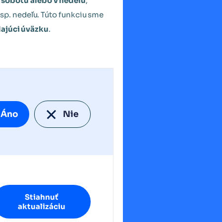
 sobotu alebo v nedeľu
,
esp. nedeľu. Túto funkciu sme
ajúci úväzku
.
Áno
Nie
Stiahnuť
aktualizáciu