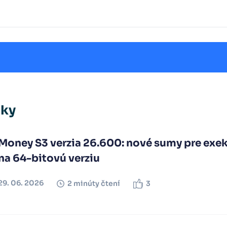
nky
Money S3 verzia 26.600: nové sumy pre exek
na 64-bitovú verziu
29. 06. 2026
2 minúty čtení
3