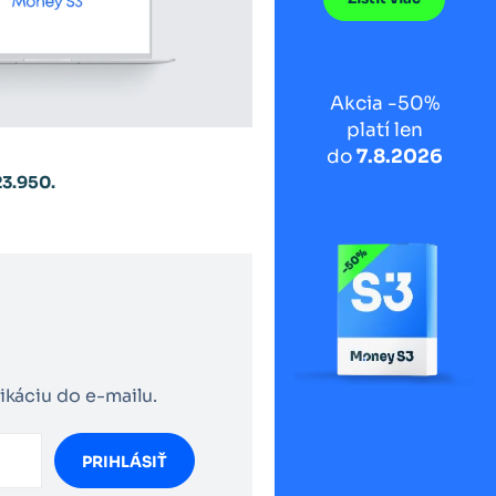
Akcia -50%
platí len
do
7.8.2026
23.950.
ikáciu do e-mailu.
PRIHLÁSIŤ