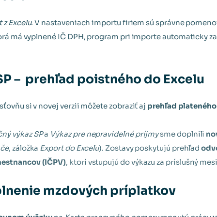
 z Excelu
. V nastaveniach importu firiem sú správne pomen
ktorá má vyplnené IČ DPH, program pri importe automaticky 
P – prehľad poistného do Excelu
ťovňu si v novej verzii môžete zobraziť aj
prehľad plateného
ný výkaz SP
a
Výkaz pre nepravidelné príjmy
sme doplnili
no
ače
, záložka
Export do Excelu
). Zostavy poskytujú prehľad
odv
mestnancov (IČPV)
, ktorí vstupujú do výkazu za príslušný mes
lnenie mzdových príplatkov