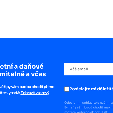
etní a daňové
mitelně a včas
ové tipy vám budou chodit přímo
Posielajte mi dôležité
tter vypadá:
Zobrazit vzorový
Odoslaním súhlasíte s našimi 
E-maily vám budú chodiť maxim
môžete kedykoľvek odhlásiť