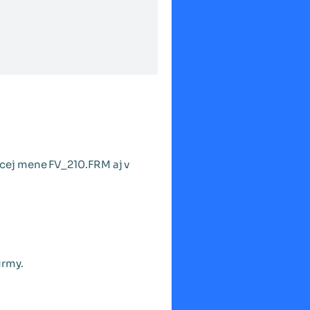
ej mene FV_210.FRM aj v
irmy.