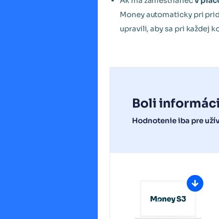
Ak má zamestnanec
v pra
Money automaticky pri pri
upravili, aby sa pri každej
Boli informác
Hodnotenie iba pre uží