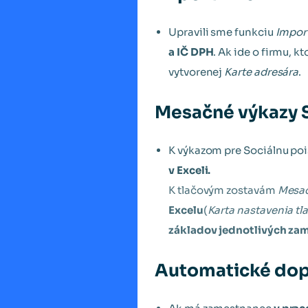
Upravili sme funkciu
Import
a IČ DPH
. Ak ide o firmu, 
vytvorenej
Karte adresára
.
Mesačné výkazy S
K výkazom pre Sociálnu pois
v Exceli.
K tlačovým zostavám
Mesač
Excelu
(
Karta nastavenia tl
základov jednotlivých za
Automatické dop