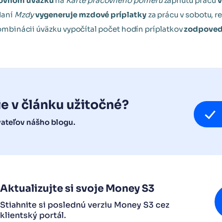
covnom úväzku
na
Karte pracovného pomeru
zapnutú prácu
v
daní
Mzdy
vygeneruje mzdové príplatky
za prácu v sobotu, r
 kombinácii úväzku vypočítal počet hodín príplatkov
zodpoved
ie v článku užitočné?
vateľov nášho blogu.
Aktualizujte si svoje Money S3
Stiahnite si poslednú verziu Money S3 cez
klientský portál.