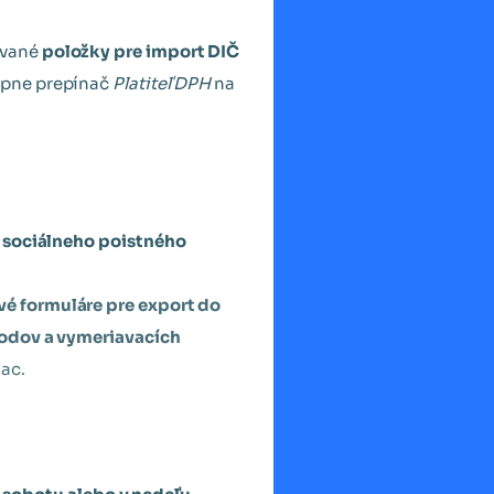
ované
položky pre import DIČ
zapne prepínač
Platiteľ DPH
na
 sociálneho poistného
vé formuláre pre export do
odov a vymeriavacích
iac.