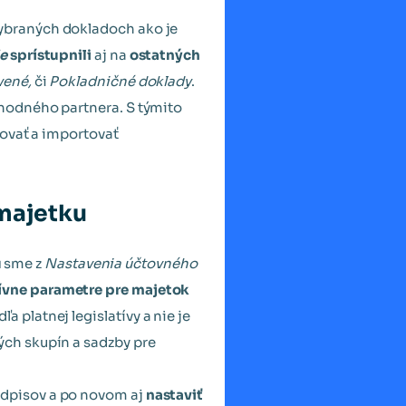
vybraných dokladoch ako je
ie
sprístupnili
aj na
ostatných
avené,
či
Pokladničné doklady
.
chodného partnera. S týmito
tovať a importovať
majetku
u
sme z
Nastavenia účtovného
tívne parametre pre majetok
ľa platnej legislatívy a nie je
ch skupín a sadzby pre
odpisov a po novom aj
nastaviť