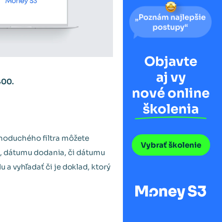
Objavte
aj vy
400.
nové online
školenia
noduchého filtra môžete
Vybrať školenie
a, dátumu dodania, či dátumu
du a vyhľadať či je doklad, ktorý