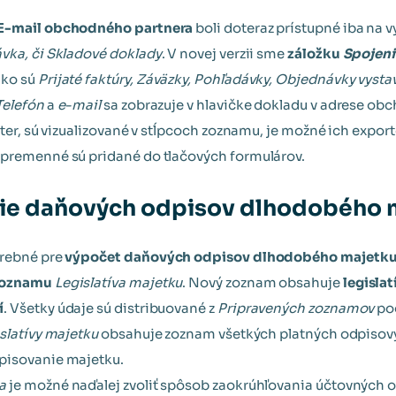
E-mail obchodného partnera
boli doteraz prístupné iba na 
vka, či Skladové doklady
. V novej verzii sme
záložku
Spojen
ako sú
Prijaté faktúry, Záväzky, Pohľadávky, Objednávky vyst
Telefón
a
e-mail
sa zobrazuje v hlavičke dokladu v adrese ob
lter, sú vizualizované v stĺpcoch zoznamu, je možné ich expor
 premenné sú pridané do tlačových formulárov.
cie daňových odpisov dlhodobého 
trebné pre
výpočet daňových odpisov dlhodobého majetk
zoznamu
Legislatíva majetku
. Nový zoznam obsahuje
legisla
í
. Všetky údaje sú distribuované z
Pripravených zoznamov
pod
islatívy majetku
obsahuje zoznam všetkých platných odpisový
pisovanie majetku.
a
je možné naďalej zvoliť spôsob zaokrúhľovania účtovných 