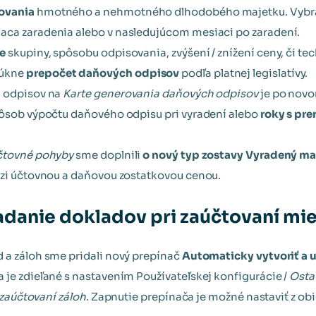
ovania
hmotného a nehmotného dlhodobého majetku. Vybra
aca zaradenia alebo v nasledujúcom mesiaci po zaradení.
e
skupiny, spôsobu odpisovania, zvýšení / znížení ceny, či 
úkne
prepočet daňových odpisov
podľa platnej legislatívy.
h odpisov na
Karte generovania daňových odpisov
je po nov
pôsob výpočtu daňového odpisu pri vyradení alebo
roky s pr
čtovné pohyby
sme doplnili
o nový typ zostavy Vyradený ma
dzi účtovnou a daňovou zostatkovou cenou.
danie dokladov pri zaúčtovaní mi
 a záloh sme pridali nový prepínač
Automaticky vytvoriť a 
 je zdieľané s nastavením Používateľskej konfigurácie /
Osta
i zaúčtovaní záloh.
Zapnutie prepínača je možné nastaviť z ob