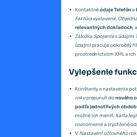
Kontaktné
údaje Telefón
a
Faktúra vystavená,
Objedná
relevantných dokladoch
, 
Záložka
Spojenie
s údajmi
údajmi pracuje pokročilý fi
prostredníctvom XML a ich
Vylepšenie funk
Konštanty a nastavenia po
roku
presunuli do
nového 
podľa jednotlivých obdob
možné ich meniť.
Karta leg
rovnomerné a zrýchlené od
V
Nastavení účtovného rok