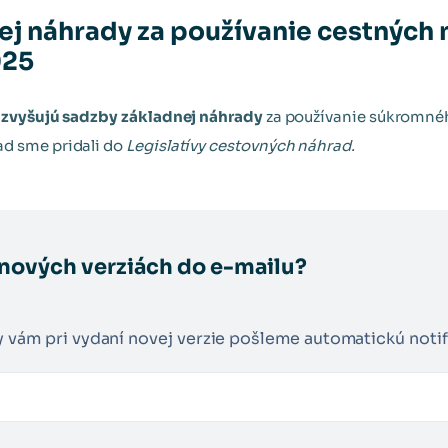
ej náhrady za používanie cestných
025
a
zvyšujú sadzby základnej náhrady
za používanie súkromnéh
ad sme pridali do
Legislatívy cestovných náhrad.
 nových verziách do e-mailu?
y vám pri vydaní novej verzie pošleme automatickú notif