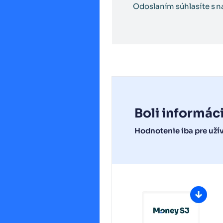
Odoslaním súhlasíte s 
Boli informác
Hodnotenie iba pre uží