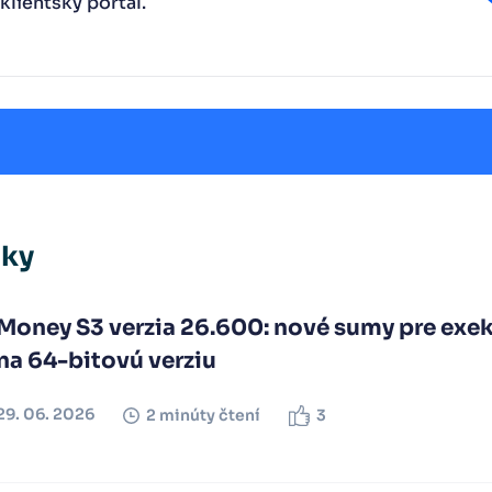
klientský portál.
nky
Money S3 verzia 26.600: nové sumy pre exek
na 64-bitovú verziu
29. 06. 2026
2 minúty čtení
3