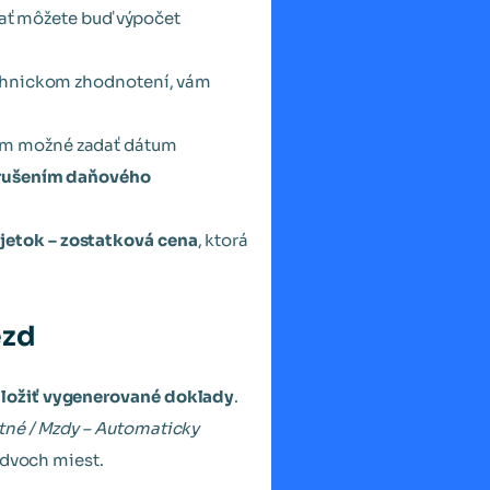
ť môžete buď výpočet
technickom zhodnotení, vám
om možné zadať dátum
erušením daňového
jetok – zostatková cena
, ktorá
ezd
uložiť vygenerované doklady
.
tné / Mzdy – Automaticky
idvoch miest.