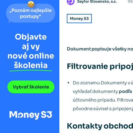
Seyfor Slovensko, a.s.
06
Money S3
Objavte
aj vy
Dokument popisuje všetky nov
nové online
školenia
Filtrovanie prip
Do zoznamu Dokumenty v úl
Vybrať školenie
vyhľadať dokumenty
podľa
účtovného prípadu. Filtrova
pôvodne súvisel s pripoj
Kontakty obchod