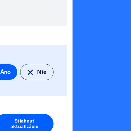
Áno
Nie
Stiahnuť
aktualizáciu