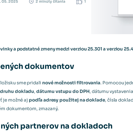
. 05. 2025
1
2 minúty čítania
inky a podstatné zmeny medzi verziou 25.301 a verziou 25.
ojených dokumentov
ožisku sme pridali
nové možnosti filtrovania
. Pomocou jed
 druhu dokladu
,
dátumu vstupu do DPH
, dátumu vystaveni
ť je možné aj
podľa adresy použitej na doklade
, čísla dokla
eným dokumentom, zmazaný.
ných partnerov na dokladoch