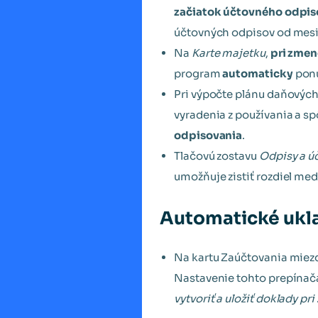
začiatok účtovného odpis
účtovných odpisov od mesi
Na
Karte majetku
,
pri zmen
program
automaticky
pon
Pri výpočte plánu daňovýc
vyradenia z používania a s
odpisovania
.
Tlačovú zostavu
Odpisy a ú
umožňuje zistiť rozdiel me
Automatické ukla
Na kartu Zaúčtovania miezd
Nastavenie tohto prepínača
vytvoriť a uložiť doklady pr