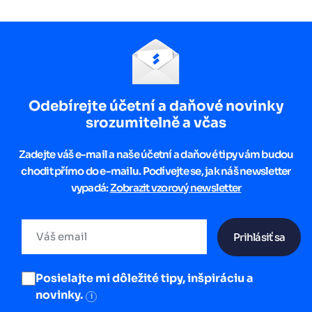
Odebírejte účetní a daňové novinky
srozumitelně a včas
Zadejte váš e-mail a naše účetní a daňové tipy vám budou
chodit přímo do e-mailu. Podívejte se, jak náš newsletter
vypadá:
Zobrazit vzorový newsletter
Prihlásiť sa
Posielajte mi dôležité tipy, inšpiráciu a
novinky.
i