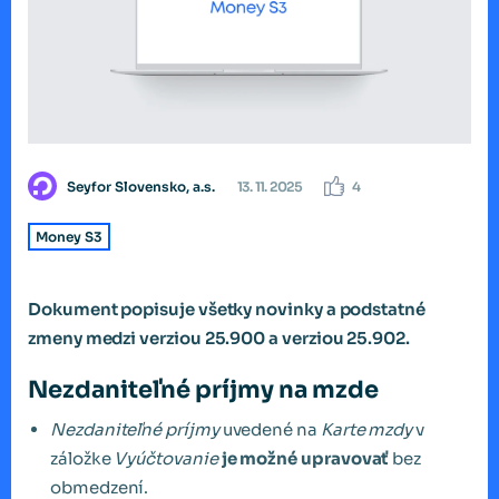
Seyfor Slovensko, a.s.
13. 11. 2025
4
Money S3
Dokument popisuje všetky novinky a podstatné
zmeny medzi verziou 25.900 a verziou 25.902.
Nezdaniteľné príjmy na mzde
Nezdaniteľné príjmy
uvedené na
Karte mzdy
v
záložke
Vyúčtovanie
je možné upravovať
bez
obmedzení.