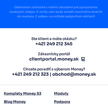
Odoslaním súhlasíte s našimi zásadami pre spracovanie
osobných údajov. E-maily vám budú chodiť maximálne dvakrát
do mesiaca. Z odberu sa môžete kedykoľvek odhlásiť
Ste klient a máte otázku?
+421 249 212 345
Zákaznícky portál
clientportal.money.sk
Chcete poradiť s výberom Money?
+421 249 212 323
|
obchod@money.sk
Komplety Money S3
Moduly
Blog Money
Podpora
Zavrieť reklamu