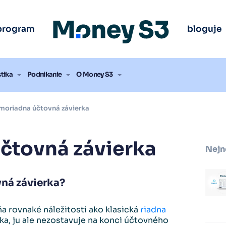
 program Money S3
 program Money S3
 program Money S3
 program Money S3
 program Money S3
program
bloguje
úšať zadarmo
úšať zadarmo
úšať zadarmo
úšať zadarmo
úšať zadarmo
stika
Podnikanie
O Money S3
moriadna účtovná závierka
čtovná závierka
Nejn
ná závierka?
a rovnaké náležitosti ako klasická
riadna
ka, ju ale nezostavuje na konci účtovného