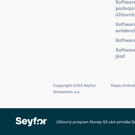
Softwar
podvojn
účtovní
Softwar
evidenc
Software
Software
jázd
Copyright 2026 Seyfor
Mapa stráno
Slovensko, a.s.
Účtovný program Money S3 vám prináša S