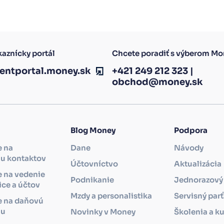
aznícky portál
Chcete poradiť s výberom Mo
ientportal.money.sk
+421 249 212 323
|
obchod@money.sk
Blog Money
Podpora
e na
Dane
Návody
iu kontaktov
Účtovníctvo
Aktualizácia
 na vedenie
Podnikanie
Jednorazový 
ce a účtov
Mzdy a personalistika
Servisný par
e na daňovú
iu
Novinky v Money
Školenia a ku