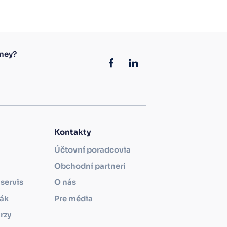
ney?
Kontakty
Účtovní poradcovia
Obchodní partneri
servis
O nás
ťák
Pre média
rzy