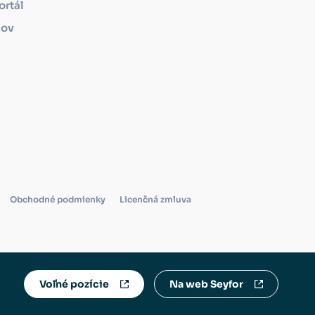
ortál
mov
Obchodné podmienky
Licenčná zmluva
Voľné pozície
Na web Seyfor