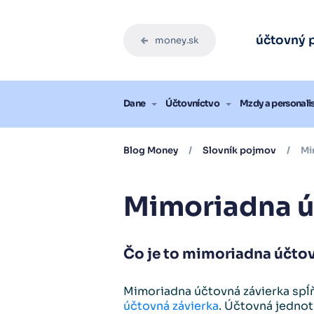
Účtovný
Účtovný
Účtovný
Účtovný
Účtovný
účtovný 
money.sk
Vysk
Vysk
Vysk
Vysk
Vysk
Blog
Dane
Účtovníctvo
Mzdy a personali
Blog Money
/
Slovník pojmov
/
Mi
Mimoriadna ú
Čo je to mimoriadna účtov
Mimoriadna účtovná závierka spĺň
účtovná závierka
. Účtovná jednot