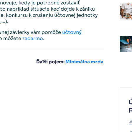
novuje, kedy je potrebné zostaviť
to napríklad situácie keď dôjde k zániku
ie, konkurzu k zrušeniu účtovnej jednotky
,…).
vnej závierky vám pomôže
účtovný
 ho môžete
zadarmo
.
Ďalší pojem:
Minimálna mzda
Ú