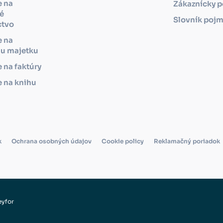
e na
Zákaznícky p
é
Slovník poj
ctvo
e na
iu majetku
 na faktúry
 na knihu
k
Ochrana osobných údajov
Cookie policy
Reklamačný poriadok
eyfor