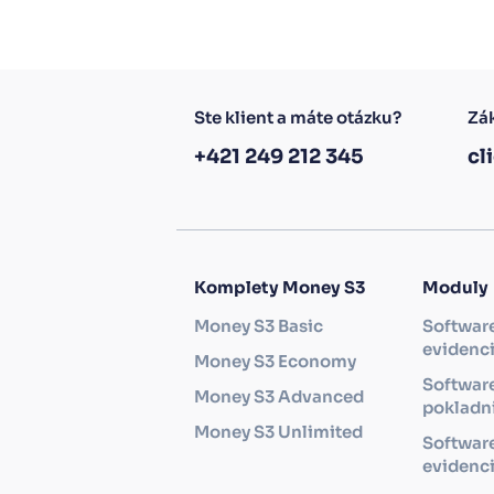
Ste klient a máte otázku?
Zák
+421 249 212 345
cl
Komplety Money S3
Moduly
Money S3 Basic
Softwar
evidenc
Money S3 Economy
Software
Money S3 Advanced
pokladni
Money S3 Unlimited
Softwar
evidenc