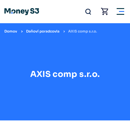
Domov
Daňoví poradcovia
AXIS comp s.r.o.
AXIS comp s.r.o.