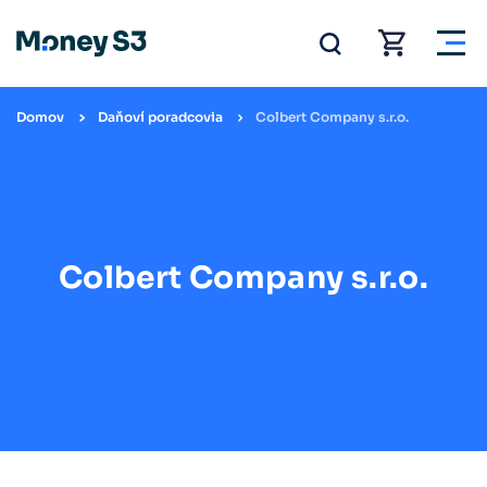
Domov
Daňoví poradcovia
Colbert Company s.r.o.
Colbert Company s.r.o.