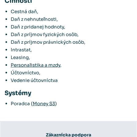
Činnosti
Cestná daň,
Daň z nehnuteľnosti,
Daň z pridanej hodnoty,
Daň z príjmov fyzických osôb,
Daň z príjmov právnických osôb,
Intrastat,
Leasing,
Personalistika a mzdy
,
Účtovníctvo,
Vedenie účtovníctva
Systémy
Poradca (
Money S3
)
Zákaznícka podpora