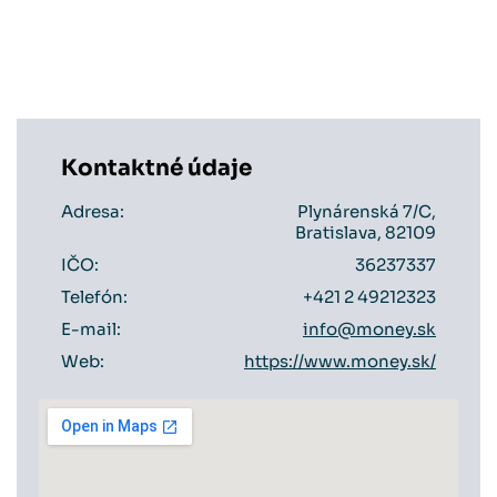
Kontaktné údaje
Adresa:
Plynárenská 7/C,
Bratislava, 82109
IČO:
36237337
Telefón:
+421 2 49212323
E-mail:
info@money.sk
Web:
https://www.money.sk/