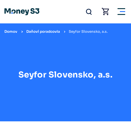
Domov
Daňoví poradcovia
Seyfor Slovensko, a.s.
Seyfor Slovensko, a.s.